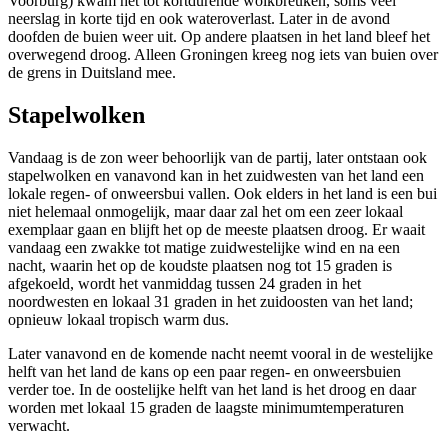
Voorburg) kwam het tot kortdurende wolkbreuken, soms veel
neerslag in korte tijd en ook wateroverlast. Later in de avond
doofden de buien weer uit. Op andere plaatsen in het land bleef het
overwegend droog. Alleen Groningen kreeg nog iets van buien over
de grens in Duitsland mee.
Stapelwolken
Vandaag is de zon weer behoorlijk van de partij, later ontstaan ook
stapelwolken en vanavond kan in het zuidwesten van het land een
lokale regen- of onweersbui vallen. Ook elders in het land is een bui
niet helemaal onmogelijk, maar daar zal het om een zeer lokaal
exemplaar gaan en blijft het op de meeste plaatsen droog. Er waait
vandaag een zwakke tot matige zuidwestelijke wind en na een
nacht, waarin het op de koudste plaatsen nog tot 15 graden is
afgekoeld, wordt het vanmiddag tussen 24 graden in het
noordwesten en lokaal 31 graden in het zuidoosten van het land;
opnieuw lokaal tropisch warm dus.
Later vanavond en de komende nacht neemt vooral in de westelijke
helft van het land de kans op een paar regen- en onweersbuien
verder toe. In de oostelijke helft van het land is het droog en daar
worden met lokaal 15 graden de laagste minimumtemperaturen
verwacht.