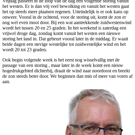
Vrijdag passeert in de loop van de dag een volgende storing vanuit
het westen. Er is dan vrij veel bewolking en vanuit het westen gaat
het op steeds meer plaatsen regenen. Uiteindelijk is er ook kans op
onweer. Vooral in de ochtend, voor de storing uit, komt de zon er
nog wel even mooi door. Bij een wat aantrekkende zuidwestenwind
wordt het tussen 20 en 25 graden. In het weekend is zaterdag een
vrijwel droge dag, zondag komt vanuit het westen een nieuwe
storing het land in. Dat gebeurt vooral later in de middag. Er waait
beide dagen een stevige westelijke tot zuidwestelijke wind en het
wordt 20 tot 23 graden.
Ook begin volgende week is het eerst nog wisselvallig met de
passage van een storing , maar later in de week komt een nieuw
hogedrukgebied dichterbij, draait de wind naar noordoost en breekt
de zon steeds beter door. We beginnen dan min of meer van voren af
aan.