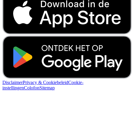
Disclaimer
Privacy & Cookiebeleid
Cookie-
instellingen
Colofon
Sitemap