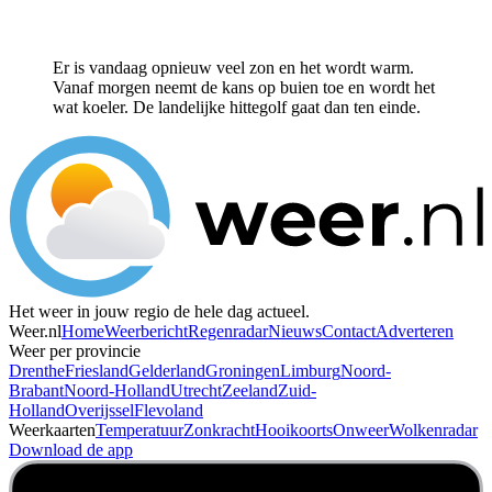
Er is vandaag opnieuw veel zon en het wordt warm.
Vanaf morgen neemt de kans op buien toe en wordt het
wat koeler. De landelijke hittegolf gaat dan ten einde.
Het weer in jouw regio de hele dag actueel.
Weer.nl
Home
Weerbericht
Regenradar
Nieuws
Contact
Adverteren
Weer per provincie
Drenthe
Friesland
Gelderland
Groningen
Limburg
Noord-
Brabant
Noord-Holland
Utrecht
Zeeland
Zuid-
Holland
Overijssel
Flevoland
Weerkaarten
Temperatuur
Zonkracht
Hooikoorts
Onweer
Wolkenradar
Download de app