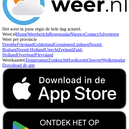
Het weer in jouw regio de hele dag actueel.
Weer.nl
Home
Weerbericht
Regenradar
Nieuws
Contact
Adverteren
Weer per provincie
Drenthe
Friesland
Gelderland
Groningen
Limburg
Noord-
Brabant
Noord-Holland
Utrecht
Zeeland
Zuid-
Holland
Overijssel
Flevoland
Weerkaarten
Temperatuur
Zonkracht
Hooikoorts
Onweer
Wolkenradar
Download de app