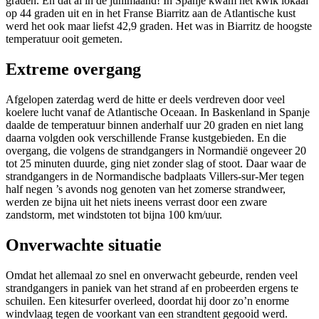
graden. En dat al in de junimaand! In Spanje kwam het kwik lokaal
op 44 graden uit en in het Franse Biarritz aan de Atlantische kust
werd het ook maar liefst 42,9 graden. Het was in Biarritz de hoogste
temperatuur ooit gemeten.
Extreme overgang
Afgelopen zaterdag werd de hitte er deels verdreven door veel
koelere lucht vanaf de Atlantische Oceaan. In Baskenland in Spanje
daalde de temperatuur binnen anderhalf uur 20 graden en niet lang
daarna volgden ook verschillende Franse kustgebieden. En die
overgang, die volgens de strandgangers in Normandië ongeveer 20
tot 25 minuten duurde, ging niet zonder slag of stoot. Daar waar de
strandgangers in de Normandische badplaats Villers-sur-Mer tegen
half negen ’s avonds nog genoten van het zomerse strandweer,
werden ze bijna uit het niets ineens verrast door een zware
zandstorm, met windstoten tot bijna 100 km/uur.
Onverwachte situatie
Omdat het allemaal zo snel en onverwacht gebeurde, renden veel
strandgangers in paniek van het strand af en probeerden ergens te
schuilen. Een kitesurfer overleed, doordat hij door zo’n enorme
windvlaag tegen de voorkant van een strandtent gegooid werd.