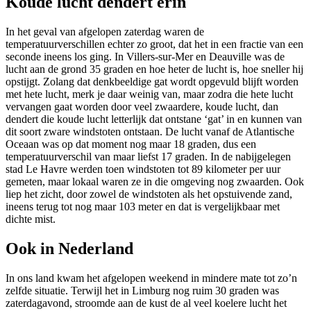
Koude lucht dendert erin
In het geval van afgelopen zaterdag waren de
temperatuurverschillen echter zo groot, dat het in een fractie van een
seconde ineens los ging. In Villers-sur-Mer en Deauville was de
lucht aan de grond 35 graden en hoe heter de lucht is, hoe sneller hij
opstijgt. Zolang dat denkbeeldige gat wordt opgevuld blijft worden
met hete lucht, merk je daar weinig van, maar zodra die hete lucht
vervangen gaat worden door veel zwaardere, koude lucht, dan
dendert die koude lucht letterlijk dat ontstane ‘gat’ in en kunnen van
dit soort zware windstoten ontstaan. De lucht vanaf de Atlantische
Oceaan was op dat moment nog maar 18 graden, dus een
temperatuurverschil van maar liefst 17 graden. In de nabijgelegen
stad Le Havre werden toen windstoten tot 89 kilometer per uur
gemeten, maar lokaal waren ze in die omgeving nog zwaarden. Ook
liep het zicht, door zowel de windstoten als het opstuivende zand,
ineens terug tot nog maar 103 meter en dat is vergelijkbaar met
dichte mist.
Ook in Nederland
In ons land kwam het afgelopen weekend in mindere mate tot zo’n
zelfde situatie. Terwijl het in Limburg nog ruim 30 graden was
zaterdagavond, stroomde aan de kust de al veel koelere lucht het