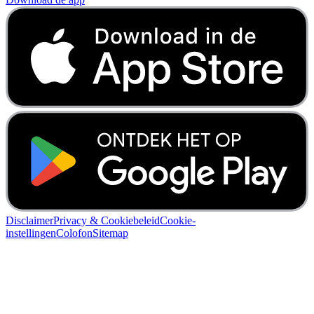
Disclaimer
Privacy & Cookiebeleid
Cookie-
instellingen
Colofon
Sitemap