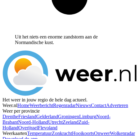
Uit het niets een enorme zandstorm aan de
Normandische kust.
Het weer in jouw regio de hele dag actueel.
Weer.nl
Home
Weerbericht
Regenradar
Nieuws
Contact
Adverteren
Weer per provincie
Drenthe
Friesland
Gelderland
Groningen
Limburg
Noord-
Brabant
Noord-Holland
Utrecht
Zeeland
Zuid-
Holland
Overijssel
Flevoland
Weerkaarten
Temperatuur
Zonkracht
Hooikoorts
Onweer
Wolkenradar
Download de app