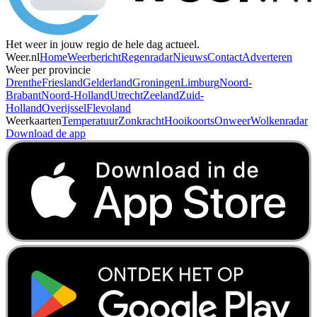
Het weer in jouw regio de hele dag actueel.
Weer.nl
Home
Weerbericht
Regenradar
Nieuws
Contact
Adverteren
Weer per provincie
Drenthe
Friesland
Gelderland
Groningen
Limburg
Noord-
Brabant
Noord-Holland
Utrecht
Zeeland
Zuid-
Holland
Overijssel
Flevoland
Weerkaarten
Temperatuur
Zonkracht
Hooikoorts
Onweer
Wolkenradar
Download de app