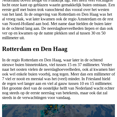
Nederland boven België en Frankrijk ligt. Het heeft veel vochtigere
lucht onze kant op geblazen waarin gemakkelijk buien ontstaan. Een
eerste golf met buien trok vanochtend dus vooral over het westen
van het land. In de omgeving van Rotterdam en Den Haag was het
al vroeg raak, wat later kwamen ook de regio Amsterdam en de rest
van Noord-Holland aan bod. Met name daar hielden de buien later
in de ochtend lang aan. De neerslaghoeveelheden liepen er dan ook
ver op en kwamen op de natste plekken snel al tussen 30 en 50
millimeter uit.
Rotterdam en Den Haag
In de regio Rotterdam en Den Haag, waar later in de ochtend
nieuwe buien binnetrokken, viel tussen 15 en 37 millimeter. Verder
naar het oosten vielen de neerslaghoeveelheden, ook al kwamen hier
ook wel enkele buien voorbij, nog tegen. Meer dan een millimeter of
7 viel er nooit en meestal was het (veel) minder. In Friesland hield
de regen wel langer aan en viel al gauw tussen 10 en 15 millimeter.
Het grootste deel van de oostelijke helft van Nederland wacht echter
nog steeds op de eerste neerslag van betekenis, maar ook dat zal
steeds in de verwachtingen voor vandaag.