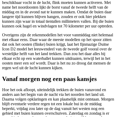
beschikbaar vocht in de lucht, flink moeten kunnen activeren. Met
name het noordoosten lijkt de borst vanaf de tweede helft van de
middag en in de avond nat te kunnen maken. Omdat de buien daar
langere tijd kunnen blijven hangen, zouden er ook hier plekken
kunnen zijn waar in totaal tientallen millimeters vallen. Bij die buien
kunnen ook hagel en windvlagen tot 70 kilometer per uur optreden.
Overigens zijn de rekenmodellen het voor vanmiddag niet helemaal
met elkaar eens. Daar waar de meeste modellen op het spoor zitten
dat ook het oosten (flinke) buien krijgt, laat het fijnmazige Duitse
Icon D2 model het leeuwendeel van de tweede golf vooral over de
westelijke helft van het land trekken. Dan zou het daar alles bij
elkaar echt op een waterballet kunnen uitdraaien, terwijl het in het
oosten meer een sof wordt. Daar is het nu zo droog dat mensen de
regen wel uit de lucht kunnen kijken.
Vanaf morgen nog een paas kansjes
Hoe het ook afloopt, uiteindelijk trekken de buien vanavond en
anders aan het begin van de nacht via het noorden het land uit.
Daarna volgen opklaringen en kan plaatselijk mist ontstaan. Morgen
blijft eventuele verdere regen tot een lokale bui in de middag
beperkt, vrijdag zou later op de dag vanuit het westen nog een
gebied met buien kunnen overschuiven. Zaterdag en zondag is er