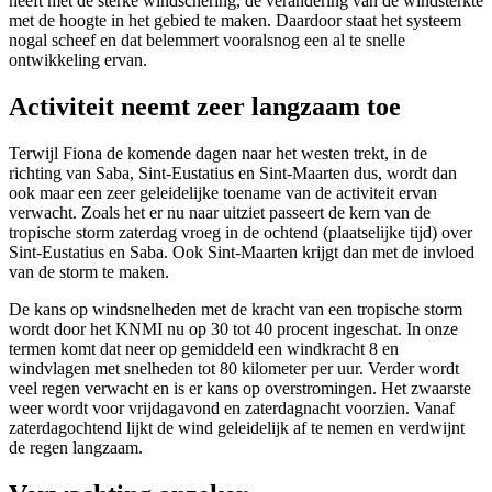
heeft met de sterke windschering, de verandering van de windsterkte
met de hoogte in het gebied te maken. Daardoor staat het systeem
nogal scheef en dat belemmert vooralsnog een al te snelle
ontwikkeling ervan.
Activiteit neemt zeer langzaam toe
Terwijl Fiona de komende dagen naar het westen trekt, in de
richting van Saba, Sint-Eustatius en Sint-Maarten dus, wordt dan
ook maar een zeer geleidelijke toename van de activiteit ervan
verwacht. Zoals het er nu naar uitziet passeert de kern van de
tropische storm zaterdag vroeg in de ochtend (plaatselijke tijd) over
Sint-Eustatius en Saba. Ook Sint-Maarten krijgt dan met de invloed
van de storm te maken.
De kans op windsnelheden met de kracht van een tropische storm
wordt door het KNMI nu op 30 tot 40 procent ingeschat. In onze
termen komt dat neer op gemiddeld een windkracht 8 en
windvlagen met snelheden tot 80 kilometer per uur. Verder wordt
veel regen verwacht en is er kans op overstromingen. Het zwaarste
weer wordt voor vrijdagavond en zaterdagnacht voorzien. Vanaf
zaterdagochtend lijkt de wind geleidelijk af te nemen en verdwijnt
de regen langzaam.