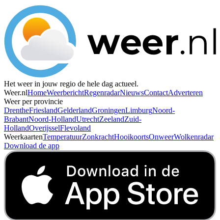
Het weer in jouw regio de hele dag actueel.
Weer.nl
Home
Weerbericht
Regenradar
Nieuws
Contact
Adverteren
Weer per provincie
Drenthe
Friesland
Gelderland
Groningen
Limburg
Noord-
Brabant
Noord-Holland
Utrecht
Zeeland
Zuid-
Holland
Overijssel
Flevoland
Weerkaarten
Temperatuur
Zonkracht
Hooikoorts
Onweer
Wolkenradar
Download de app