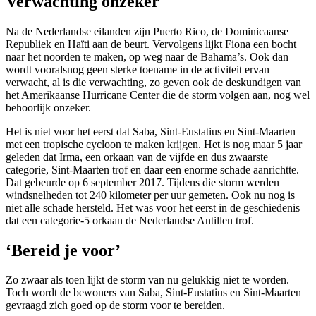
Verwachting onzeker
Na de Nederlandse eilanden zijn Puerto Rico, de Dominicaanse
Republiek en Haïti aan de beurt. Vervolgens lijkt Fiona een bocht
naar het noorden te maken, op weg naar de Bahama’s. Ook dan
wordt vooralsnog geen sterke toename in de activiteit ervan
verwacht, al is die verwachting, zo geven ook de deskundigen van
het Amerikaanse Hurricane Center die de storm volgen aan, nog wel
behoorlijk onzeker.
Het is niet voor het eerst dat Saba, Sint-Eustatius en Sint-Maarten
met een tropische cycloon te maken krijgen. Het is nog maar 5 jaar
geleden dat Irma, een orkaan van de vijfde en dus zwaarste
categorie, Sint-Maarten trof en daar een enorme schade aanrichtte.
Dat gebeurde op 6 september 2017. Tijdens die storm werden
windsnelheden tot 240 kilometer per uur gemeten. Ook nu nog is
niet alle schade hersteld. Het was voor het eerst in de geschiedenis
dat een categorie-5 orkaan de Nederlandse Antillen trof.
‘Bereid je voor’
Zo zwaar als toen lijkt de storm van nu gelukkig niet te worden.
Toch wordt de bewoners van Saba, Sint-Eustatius en Sint-Maarten
gevraagd zich goed op de storm voor te bereiden.