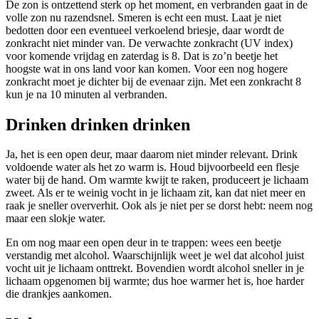
De zon is ontzettend sterk op het moment, en verbranden gaat in de
volle zon nu razendsnel. Smeren is echt een must. Laat je niet
bedotten door een eventueel verkoelend briesje, daar wordt de
zonkracht niet minder van. De verwachte zonkracht (UV index)
voor komende vrijdag en zaterdag is 8. Dat is zo’n beetje het
hoogste wat in ons land voor kan komen. Voor een nog hogere
zonkracht moet je dichter bij de evenaar zijn. Met een zonkracht 8
kun je na 10 minuten al verbranden.
Drinken drinken drinken
Ja, het is een open deur, maar daarom niet minder relevant. Drink
voldoende water als het zo warm is. Houd bijvoorbeeld een flesje
water bij de hand. Om warmte kwijt te raken, produceert je lichaam
zweet. Als er te weinig vocht in je lichaam zit, kan dat niet meer en
raak je sneller oververhit. Ook als je niet per se dorst hebt: neem nog
maar een slokje water.
En om nog maar een open deur in te trappen: wees een beetje
verstandig met alcohol. Waarschijnlijk weet je wel dat alcohol juist
vocht uit je lichaam onttrekt. Bovendien wordt alcohol sneller in je
lichaam opgenomen bij warmte; dus hoe warmer het is, hoe harder
die drankjes aankomen.