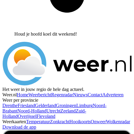
Houd je hoofd koel dit weekend!
Het weer in jouw regio de hele dag actueel.
Weer.nl
Home
Weerbericht
Regenradar
Nieuws
Contact
Adverteren
Weer per provincie
Drenthe
Friesland
Gelderland
Groningen
Limburg
Noord-
Brabant
Noord-Holland
Utrecht
Zeeland
Zuid-
Holland
Overijssel
Flevoland
Weerkaarten
Temperatuur
Zonkracht
Hooikoorts
Onweer
Wolkenradar
Download de app