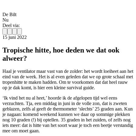
De Bilt
Nu
Deel via:
15 juni 2022
Tropische hitte, hoe deden we dat ook
alweer?
Haal je ventilator maar vast van de zolder: het wordt loeiheet aan het
eind van de week. Het is al even geleden dat we op grote schaal met
tropenhitte te maken hadden. Om te voorkomen dat dat heel rauw
op je dak komt, is hier een kleine
survival guide
.
‘Ik vind het nu al heet,’ hoorde ik de afgelopen tijd wel eens
verzuchten. Tja, een middag in juni in de volle zon, dat is zweten
geblazen, zelfs al geeft de thermometer ‘slechts’ 25 graden aan. Kun
je nagaan: komend weekend kunnen we daar op sommige plekken
nog 10 graden (!) bij optellen. 35 graden in het zuiden, of zelfs nog
iets meer: dat is hitte van het soort waar je toch een beetje verstandig
mee om moet gaan.