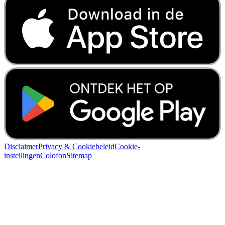
Disclaimer
Privacy & Cookiebeleid
Cookie-
instellingen
Colofon
Sitemap