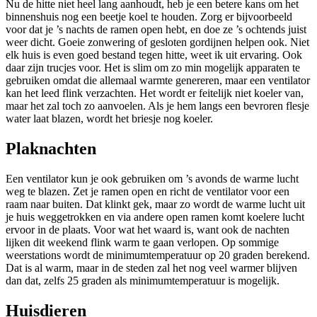
Nu de hitte niet heel lang aanhoudt, heb je een betere kans om het
binnenshuis nog een beetje koel te houden. Zorg er bijvoorbeeld
voor dat je ’s nachts de ramen open hebt, en doe ze ’s ochtends juist
weer dicht. Goeie zonwering of gesloten gordijnen helpen ook. Niet
elk huis is even goed bestand tegen hitte, weet ik uit ervaring. Ook
daar zijn trucjes voor. Het is slim om zo min mogelijk apparaten te
gebruiken omdat die allemaal warmte genereren, maar een ventilator
kan het leed flink verzachten. Het wordt er feitelijk niet koeler van,
maar het zal toch zo aanvoelen. Als je hem langs een bevroren flesje
water laat blazen, wordt het briesje nog koeler.
Plaknachten
Een ventilator kun je ook gebruiken om ’s avonds de warme lucht
weg te blazen. Zet je ramen open en richt de ventilator voor een
raam naar buiten. Dat klinkt gek, maar zo wordt de warme lucht uit
je huis weggetrokken en via andere open ramen komt koelere lucht
ervoor in de plaats. Voor wat het waard is, want ook de nachten
lijken dit weekend flink warm te gaan verlopen. Op sommige
weerstations wordt de minimumtemperatuur op 20 graden berekend.
Dat is al warm, maar in de steden zal het nog veel warmer blijven
dan dat, zelfs 25 graden als minimumtemperatuur is mogelijk.
Huisdieren