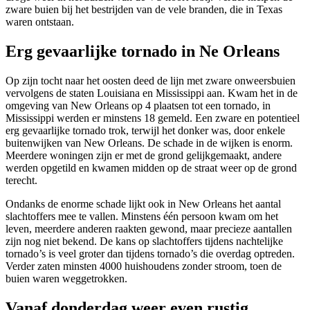
zware buien bij het bestrijden van de vele branden, die in Texas
waren ontstaan.
Erg gevaarlijke tornado in Ne Orleans
Op zijn tocht naar het oosten deed de lijn met zware onweersbuien
vervolgens de staten Louisiana en Mississippi aan. Kwam het in de
omgeving van New Orleans op 4 plaatsen tot een tornado, in
Mississippi werden er minstens 18 gemeld. Een zware en potentieel
erg gevaarlijke tornado trok, terwijl het donker was, door enkele
buitenwijken van New Orleans. De schade in de wijken is enorm.
Meerdere woningen zijn er met de grond gelijkgemaakt, andere
werden opgetild en kwamen midden op de straat weer op de grond
terecht.
Ondanks de enorme schade lijkt ook in New Orleans het aantal
slachtoffers mee te vallen. Minstens één persoon kwam om het
leven, meerdere anderen raakten gewond, maar precieze aantallen
zijn nog niet bekend. De kans op slachtoffers tijdens nachtelijke
tornado’s is veel groter dan tijdens tornado’s die overdag optreden.
Verder zaten minsten 4000 huishoudens zonder stroom, toen de
buien waren weggetrokken.
Vanaf donderdag weer even rustig