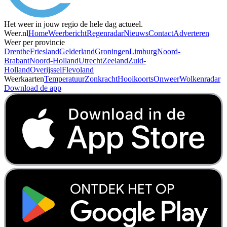
Het weer in jouw regio de hele dag actueel.
Weer.nl
Home
Weerbericht
Regenradar
Nieuws
Contact
Adverteren
Weer per provincie
Drenthe
Friesland
Gelderland
Groningen
Limburg
Noord-
Brabant
Noord-Holland
Utrecht
Zeeland
Zuid-
Holland
Overijssel
Flevoland
Weerkaarten
Temperatuur
Zonkracht
Hooikoorts
Onweer
Wolkenradar
Download de app