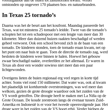
voorafgaande aan de buien tot zandstormen kwam. Verder
ontstonden op ongeveer 170 plaatsen bos- en natuurbranden.
In Texas 25 tornado’s
Daarna was het de beurt aan het koufront. Maandag passeerde het
Texas, wat tot minstens 25 tornado’s leidde. Twee van die tornado’s
schopten het tot een schadespoor met een lengte van meer dan 30
kilometer. Meer dan duizend huizen raakten beschadigd of werden
geheel verwoest. Ook een school bevond zich in de baan van een
tornado. De kinderen stonden, toen de tornado eraan kwam, net op
het punt om naar huis te gaan. Toen de directie de tornado zag, werd
besloten de kinderen weer binnen te halen. Hoewel het gebouw
zwaar beschadigd raakte, overleefden ze het allemaal. Er waren in
Texas als door een wonder sowieso niet meer dan een paar
lichtgewonden.
Overigens lieten de buien regionaal erg veel regen in korte tijd
achter. Soms viel rond 150 millimeter. Dat water was, ook al kwam
het plaatselijk tot kortdurende overstromingen, was wel meer dan
welkom, gezien de grote droogte waardoor ook het zuiden van de
VS wordt getroffen. Die droogte heeft te maken met La Niña op de
Grote Oceaan. De koude zeestroom langs de evenaar tussen Zuid-
Amerika en Indonesië is er voor het tweede opeenvolgende jaar. Het
droge weer in het zuiden van de VS hoort erbij. Verder hielpen de