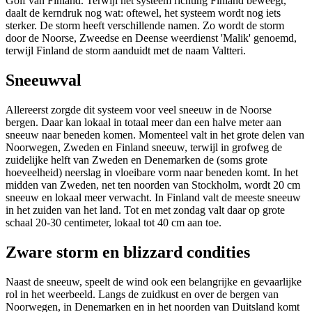
Golf van Finland. Terwijl het systeem richting Finland beweegt,
daalt de kerndruk nog wat: oftewel, het systeem wordt nog iets
sterker. De storm heeft verschillende namen. Zo wordt de storm
door de Noorse, Zweedse en Deense weerdienst 'Malik' genoemd,
terwijl Finland de storm aanduidt met de naam Valtteri.
Sneeuwval
Allereerst zorgde dit systeem voor veel sneeuw in de Noorse
bergen. Daar kan lokaal in totaal meer dan een halve meter aan
sneeuw naar beneden komen. Momenteel valt in het grote delen van
Noorwegen, Zweden en Finland sneeuw, terwijl in grofweg de
zuidelijke helft van Zweden en Denemarken de (soms grote
hoeveelheid) neerslag in vloeibare vorm naar beneden komt. In het
midden van Zweden, net ten noorden van Stockholm, wordt 20 cm
sneeuw en lokaal meer verwacht. In Finland valt de meeste sneeuw
in het zuiden van het land. Tot en met zondag valt daar op grote
schaal 20-30 centimeter, lokaal tot 40 cm aan toe.
Zware storm en blizzard condities
Naast de sneeuw, speelt de wind ook een belangrijke en gevaarlijke
rol in het weerbeeld. Langs de zuidkust en over de bergen van
Noorwegen, in Denemarken en in het noorden van Duitsland komt