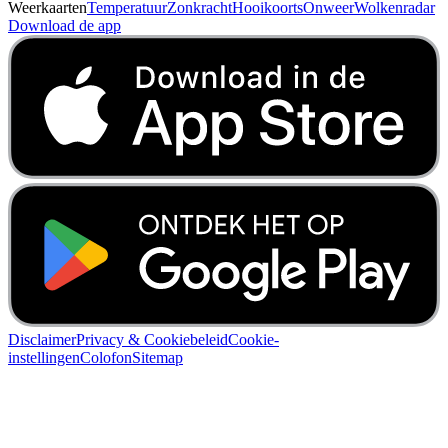
Weerkaarten
Temperatuur
Zonkracht
Hooikoorts
Onweer
Wolkenradar
Download de app
Disclaimer
Privacy & Cookiebeleid
Cookie-
instellingen
Colofon
Sitemap