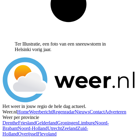
Ter Illustratie, een foto van een sneeuwstorm in
Helsinki vorig jaar.
Het weer in jouw regio de hele dag actueel.
Weer.nl
Home
Weerbericht
Regenradar
Nieuws
Contact
Adverteren
Weer per provincie
Drenthe
Friesland
Gelderland
Groningen
Limburg
Noord-
Brabant
Noord-Holland
Utrecht
Zeeland
Zuid-
Holland
Overijssel
Flevoland