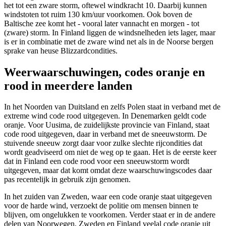
het tot een zware storm, oftewel windkracht 10. Daarbij kunnen
windstoten tot ruim 130 km/uur voorkomen. Ook boven de
Baltische zee komt het - vooral later vannacht en morgen - tot
(zware) storm. In Finland liggen de windsnelheden iets lager, maar
is er in combinatie met de zware wind net als in de Noorse bergen
sprake van heuse Blizzardcondities.
Weerwaarschuwingen, codes oranje en
rood in meerdere landen
In het Noorden van Duitsland en zelfs Polen staat in verband met de
extreme wind code rood uitgegeven. In Denemarken geldt code
oranje. Voor Uusima, de zuidelijkste provincie van Finland, staat
code rood uitgegeven, daar in verband met de sneeuwstorm. De
stuivende sneeuw zorgt daar voor zulke slechte rijcondities dat
wordt geadviseerd om niet de weg op te gaan. Het is de eerste keer
dat in Finland een code rood voor een sneeuwstorm wordt
uitgegeven, maar dat komt omdat deze waarschuwingscodes daar
pas recentelijk in gebruik zijn genomen.
In het zuiden van Zweden, waar een code oranje staat uitgegeven
voor de harde wind, verzoekt de politie om mensen binnen te
blijven, om ongelukken te voorkomen. Verder staat er in de andere
delen van Noorwegen, Zweden en Finland veelal code oranje uit