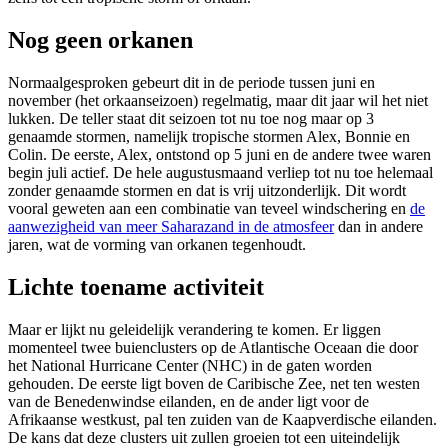
Nog geen orkanen
Normaalgesproken gebeurt dit in de periode tussen juni en
november (het orkaanseizoen) regelmatig, maar dit jaar wil het niet
lukken. De teller staat dit seizoen tot nu toe nog maar op 3
genaamde stormen, namelijk tropische stormen Alex, Bonnie en
Colin. De eerste, Alex, ontstond op 5 juni en de andere twee waren
begin juli actief. De hele augustusmaand verliep tot nu toe helemaal
zonder genaamde stormen en dat is vrij uitzonderlijk. Dit wordt
vooral geweten aan een combinatie van teveel windschering en
de
aanwezigheid van meer Saharazand in de atmosfeer
dan in andere
jaren, wat de vorming van orkanen tegenhoudt.
Lichte toename activiteit
Maar er lijkt nu geleidelijk verandering te komen. Er liggen
momenteel twee buienclusters op de Atlantische Oceaan die door
het National Hurricane Center (NHC) in de gaten worden
gehouden. De eerste ligt boven de Caribische Zee, net ten westen
van de Benedenwindse eilanden, en de ander ligt voor de
Afrikaanse westkust, pal ten zuiden van de Kaapverdische eilanden.
De kans dat deze clusters uit zullen groeien tot een uiteindelijk