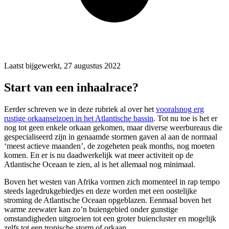
Laatst bijgewerkt, 27 augustus 2022
Start van een inhaalrace?
Eerder schreven we in deze rubriek al over het
vooralsnog erg
rustige orkaanseizoen in het Atlantische bassin
. Tot nu toe is het er
nog tot geen enkele orkaan gekomen, maar diverse weerbureaus die
gespecialiseerd zijn in genaamde stormen gaven al aan de normaal
‘meest actieve maanden’, de zogeheten peak months, nog moeten
komen. En er is nu daadwerkelijk wat meer activiteit op de
Atlantische Oceaan te zien, al is het allemaal nog minimaal.
Boven het westen van Afrika vormen zich momenteel in rap tempo
steeds lagedrukgebiedjes en deze worden met een oostelijke
stroming de Atlantische Oceaan opgeblazen. Eenmaal boven het
warme zeewater kan zo’n buiengebied onder gunstige
omstandigheden uitgroeien tot een groter buiencluster en mogelijk
zelfs tot een tropische storm of orkaan.