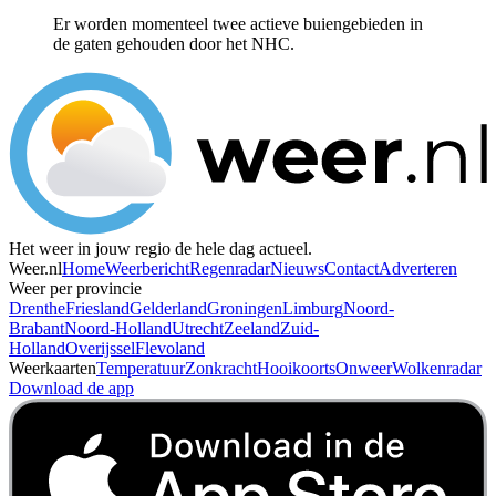
Er worden momenteel twee actieve buiengebieden in
de gaten gehouden door het NHC.
Het weer in jouw regio de hele dag actueel.
Weer.nl
Home
Weerbericht
Regenradar
Nieuws
Contact
Adverteren
Weer per provincie
Drenthe
Friesland
Gelderland
Groningen
Limburg
Noord-
Brabant
Noord-Holland
Utrecht
Zeeland
Zuid-
Holland
Overijssel
Flevoland
Weerkaarten
Temperatuur
Zonkracht
Hooikoorts
Onweer
Wolkenradar
Download de app