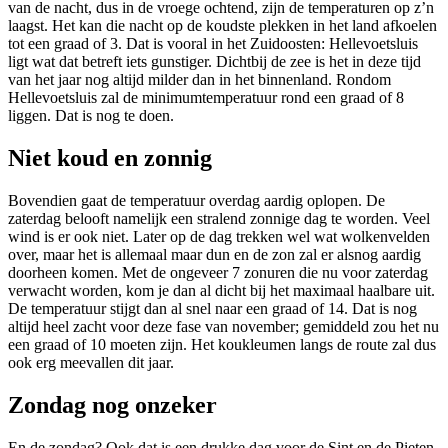
van de nacht, dus in de vroege ochtend, zijn de temperaturen op z’n
laagst. Het kan die nacht op de koudste plekken in het land afkoelen
tot een graad of 3. Dat is vooral in het Zuidoosten: Hellevoetsluis
ligt wat dat betreft iets gunstiger. Dichtbij de zee is het in deze tijd
van het jaar nog altijd milder dan in het binnenland. Rondom
Hellevoetsluis zal de minimumtemperatuur rond een graad of 8
liggen. Dat is nog te doen.
Niet koud en zonnig
Bovendien gaat de temperatuur overdag aardig oplopen. De
zaterdag belooft namelijk een stralend zonnige dag te worden. Veel
wind is er ook niet. Later op de dag trekken wel wat wolkenvelden
over, maar het is allemaal maar dun en de zon zal er alsnog aardig
doorheen komen. Met de ongeveer 7 zonuren die nu voor zaterdag
verwacht worden, kom je dan al dicht bij het maximaal haalbare uit.
De temperatuur stijgt dan al snel naar een graad of 14. Dat is nog
altijd heel zacht voor deze fase van november; gemiddeld zou het nu
een graad of 10 moeten zijn. Het koukleumen langs de route zal dus
ook erg meevallen dit jaar.
Zondag nog onzeker
En de zondag? Ook dat is een drukke dag voor de Sint en de Pieten,