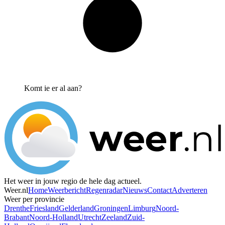
Komt ie er al aan?
Het weer in jouw regio de hele dag actueel.
Weer.nl
Home
Weerbericht
Regenradar
Nieuws
Contact
Adverteren
Weer per provincie
Drenthe
Friesland
Gelderland
Groningen
Limburg
Noord-
Brabant
Noord-Holland
Utrecht
Zeeland
Zuid-