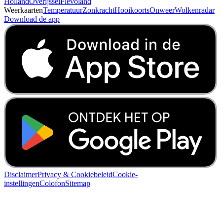
Holland
Overijssel
Flevoland
Weerkaarten
Temperatuur
Zonkracht
Hooikoorts
Onweer
Wolkenradar
Download de app
Disclaimer
Privacy & Cookiebeleid
Cookie-
instellingen
Colofon
Sitemap