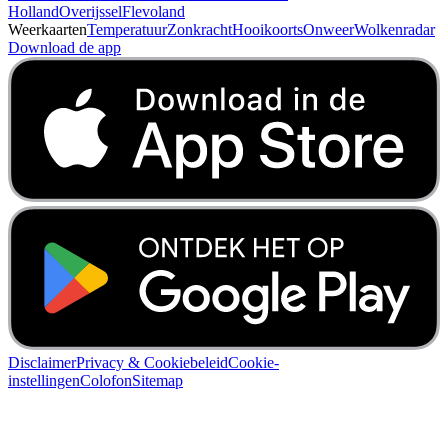
Weer per provincie
Drenthe
Friesland
Gelderland
Groningen
Limburg
Noord-
Brabant
Noord-Holland
Utrecht
Zeeland
Zuid-
Holland
Overijssel
Flevoland
Weerkaarten
Temperatuur
Zonkracht
Hooikoorts
Onweer
Wolkenradar
Download de app
Disclaimer
Privacy & Cookiebeleid
Cookie-
instellingen
Colofon
Sitemap