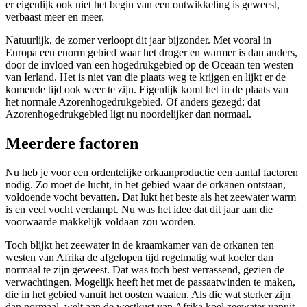
er eigenlijk ook niet het begin van een ontwikkeling is geweest,
verbaast meer en meer.
Natuurlijk, de zomer verloopt dit jaar bijzonder. Met vooral in
Europa een enorm gebied waar het droger en warmer is dan anders,
door de invloed van een hogedrukgebied op de Oceaan ten westen
van Ierland. Het is niet van die plaats weg te krijgen en lijkt er de
komende tijd ook weer te zijn. Eigenlijk komt het in de plaats van
het normale Azorenhogedrukgebied. Of anders gezegd: dat
Azorenhogedrukgebied ligt nu noordelijker dan normaal.
Meerdere factoren
Nu heb je voor een ordentelijke orkaanproductie een aantal factoren
nodig. Zo moet de lucht, in het gebied waar de orkanen ontstaan,
voldoende vocht bevatten. Dat lukt het beste als het zeewater warm
is en veel vocht verdampt. Nu was het idee dat dit jaar aan die
voorwaarde makkelijk voldaan zou worden.
Toch blijkt het zeewater in de kraamkamer van de orkanen ten
westen van Afrika de afgelopen tijd regelmatig wat koeler dan
normaal te zijn geweest. Dat was toch best verrassend, gezien de
verwachtingen. Mogelijk heeft het met de passaatwinden te maken,
die in het gebied vanuit het oosten waaien. Als die wat sterker zijn
dan normaal, welt aan de westkust van Afrika koel zeewater vanuit