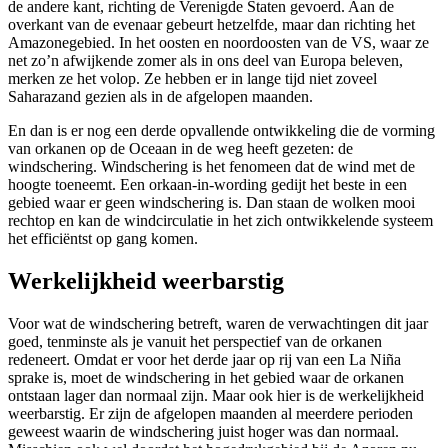
de andere kant, richting de Verenigde Staten gevoerd. Aan de
overkant van de evenaar gebeurt hetzelfde, maar dan richting het
Amazonegebied. In het oosten en noordoosten van de VS, waar ze
net zo’n afwijkende zomer als in ons deel van Europa beleven,
merken ze het volop. Ze hebben er in lange tijd niet zoveel
Saharazand gezien als in de afgelopen maanden.
En dan is er nog een derde opvallende ontwikkeling die de vorming
van orkanen op de Oceaan in de weg heeft gezeten: de
windschering. Windschering is het fenomeen dat de wind met de
hoogte toeneemt. Een orkaan-in-wording gedijt het beste in een
gebied waar er geen windschering is. Dan staan de wolken mooi
rechtop en kan de windcirculatie in het zich ontwikkelende systeem
het efficiëntst op gang komen.
Werkelijkheid weerbarstig
Voor wat de windschering betreft, waren de verwachtingen dit jaar
goed, tenminste als je vanuit het perspectief van de orkanen
redeneert. Omdat er voor het derde jaar op rij van een La Niña
sprake is, moet de windschering in het gebied waar de orkanen
ontstaan lager dan normaal zijn. Maar ook hier is de werkelijkheid
weerbarstig. Er zijn de afgelopen maanden al meerdere perioden
geweest waarin de windschering juist hoger was dan normaal.