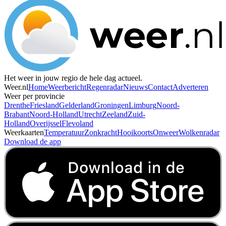
Het weer in jouw regio de hele dag actueel.
Weer.nl
Home
Weerbericht
Regenradar
Nieuws
Contact
Adverteren
Weer per provincie
Drenthe
Friesland
Gelderland
Groningen
Limburg
Noord-
Brabant
Noord-Holland
Utrecht
Zeeland
Zuid-
Holland
Overijssel
Flevoland
Weerkaarten
Temperatuur
Zonkracht
Hooikoorts
Onweer
Wolkenradar
Download de app