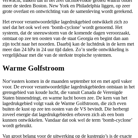
verwacht, maken dat in het zeer dichtbevolkte gebied waarin onder
meer de steden Boston. New York en Philadelphia liggen, op zeer
grote overlast en ontwrichting van de samenleving wordt gerekend.
Het ervoor verantwoordelijke lagedrukgebied ontwikkelt zich zo
snel dat het ook wel een ‘bomb-cyclone’ wordt genoemd. Het
systeem, dat de sneeuwstorm van de komende dagen veroorzaakt,
ontstaat op zee ten oosten van de staat Georgia en begint dan aan
zijn tocht naar het noorden. Daarbij kan de luchtdruk in de kern met
meer dan 24 hPa in 24 uur tijd dalen. Zo’n snelle ontwikkeling is
vergelijkbaar met die van de sterkste tropische systemen.
Warme Golfstroom
Nor‘easters komen in de maanden september tot en met april vaker
voor. De ervoor verantwoordelijke lagedrukgebieden ontstaan in het
grensgebied van koude lucht, die vanuit Canada de Verenigde
Staten binnendringt, en warme lucht boven zee. De kern van het
lagedrukgebied volgt vaak de Warme Golfstroom, die zich even
buiten de kust op zee ten oosten van de VS bevindt. Die herbergt
zoveel energie dat lagedrukgebieden erboven zich als een bom
kunnen ontwikkelen. Vandaar dat ook wel de term ‘bomb-cyclone’
wordt gebruikt.
Van groot belang voor de uitwerking op de kustregio’s is de exacte