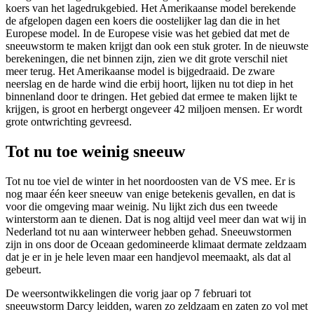
koers van het lagedrukgebied. Het Amerikaanse model berekende
de afgelopen dagen een koers die oostelijker lag dan die in het
Europese model. In de Europese visie was het gebied dat met de
sneeuwstorm te maken krijgt dan ook een stuk groter. In de nieuwste
berekeningen, die net binnen zijn, zien we dit grote verschil niet
meer terug. Het Amerikaanse model is bijgedraaid. De zware
neerslag en de harde wind die erbij hoort, lijken nu tot diep in het
binnenland door te dringen. Het gebied dat ermee te maken lijkt te
krijgen, is groot en herbergt ongeveer 42 miljoen mensen. Er wordt
grote ontwrichting gevreesd.
Tot nu toe weinig sneeuw
Tot nu toe viel de winter in het noordoosten van de VS mee. Er is
nog maar één keer sneeuw van enige betekenis gevallen, en dat is
voor die omgeving maar weinig. Nu lijkt zich dus een tweede
winterstorm aan te dienen. Dat is nog altijd veel meer dan wat wij in
Nederland tot nu aan winterweer hebben gehad. Sneeuwstormen
zijn in ons door de Oceaan gedomineerde klimaat dermate zeldzaam
dat je er in je hele leven maar een handjevol meemaakt, als dat al
gebeurt.
De weersontwikkelingen die vorig jaar op 7 februari tot
sneeuwstorm Darcy leidden, waren zo zeldzaam en zaten zo vol met