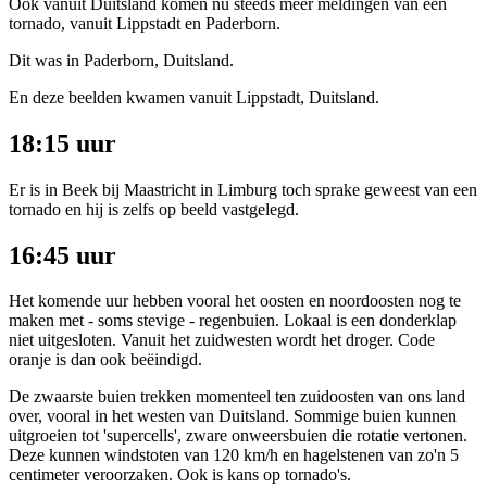
Ook vanuit Duitsland komen nu steeds meer meldingen van een
tornado, vanuit Lippstadt en Paderborn.
Dit was in Paderborn, Duitsland.
En deze beelden kwamen vanuit Lippstadt, Duitsland.
18:15 uur
Er is in Beek bij Maastricht in Limburg toch sprake geweest van een
tornado en hij is zelfs op beeld vastgelegd.
16:45 uur
Het komende uur hebben vooral het oosten en noordoosten nog te
maken met - soms stevige - regenbuien. Lokaal is een donderklap
niet uitgesloten. Vanuit het zuidwesten wordt het droger. Code
oranje is dan ook beëindigd.
De zwaarste buien trekken momenteel ten zuidoosten van ons land
over, vooral in het westen van Duitsland. Sommige buien kunnen
uitgroeien tot 'supercells', zware onweersbuien die rotatie vertonen.
Deze kunnen windstoten van 120 km/h en hagelstenen van zo'n 5
centimeter veroorzaken. Ook is kans op tornado's.