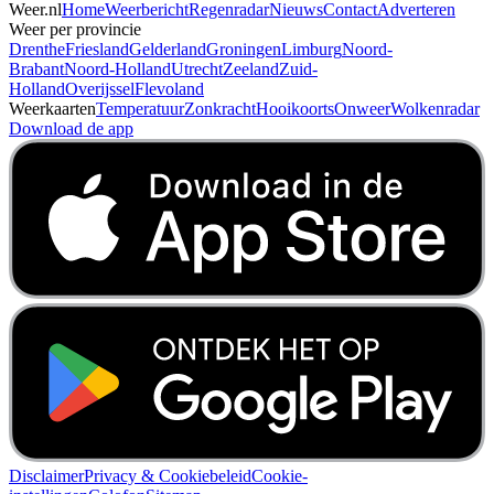
Weer.nl
Home
Weerbericht
Regenradar
Nieuws
Contact
Adverteren
Weer per provincie
Drenthe
Friesland
Gelderland
Groningen
Limburg
Noord-
Brabant
Noord-Holland
Utrecht
Zeeland
Zuid-
Holland
Overijssel
Flevoland
Weerkaarten
Temperatuur
Zonkracht
Hooikoorts
Onweer
Wolkenradar
Download de app
Disclaimer
Privacy & Cookiebeleid
Cookie-