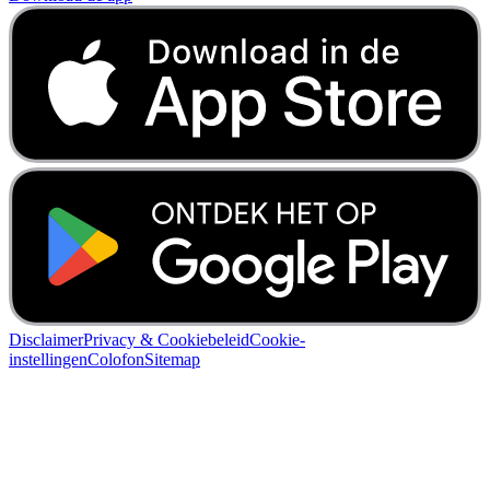
Disclaimer
Privacy & Cookiebeleid
Cookie-
instellingen
Colofon
Sitemap