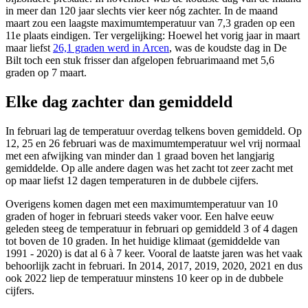
in meer dan 120 jaar slechts vier keer nóg zachter. In de maand
maart zou een laagste maximumtemperatuur van 7,3 graden op een
11e plaats eindigen. Ter vergelijking: Hoewel het vorig jaar in maart
maar liefst
26,1 graden werd in Arcen
, was de koudste dag in De
Bilt toch een stuk frisser dan afgelopen februarimaand met 5,6
graden op 7 maart.
Elke dag zachter dan gemiddeld
In februari lag de temperatuur overdag telkens boven gemiddeld. Op
12, 25 en 26 februari was de maximumtemperatuur wel vrij normaal
met een afwijking van minder dan 1 graad boven het langjarig
gemiddelde. Op alle andere dagen was het zacht tot zeer zacht met
op maar liefst 12 dagen temperaturen in de dubbele cijfers.
Overigens komen dagen met een maximumtemperatuur van 10
graden of hoger in februari steeds vaker voor. Een halve eeuw
geleden steeg de temperatuur in februari op gemiddeld 3 of 4 dagen
tot boven de 10 graden. In het huidige klimaat (gemiddelde van
1991 - 2020) is dat al 6 à 7 keer. Vooral de laatste jaren was het vaak
behoorlijk zacht in februari. In 2014, 2017, 2019, 2020, 2021 en dus
ook 2022 liep de temperatuur minstens 10 keer op in de dubbele
cijfers.