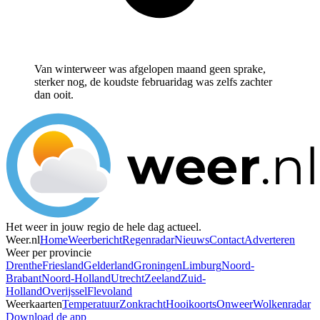
Van winterweer was afgelopen maand geen sprake,
sterker nog, de koudste februaridag was zelfs zachter
dan ooit.
Het weer in jouw regio de hele dag actueel.
Weer.nl
Home
Weerbericht
Regenradar
Nieuws
Contact
Adverteren
Weer per provincie
Drenthe
Friesland
Gelderland
Groningen
Limburg
Noord-
Brabant
Noord-Holland
Utrecht
Zeeland
Zuid-
Holland
Overijssel
Flevoland
Weerkaarten
Temperatuur
Zonkracht
Hooikoorts
Onweer
Wolkenradar
Download de app