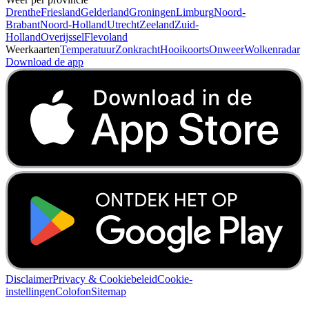
Drenthe
Friesland
Gelderland
Groningen
Limburg
Noord-
Brabant
Noord-Holland
Utrecht
Zeeland
Zuid-
Holland
Overijssel
Flevoland
Weerkaarten
Temperatuur
Zonkracht
Hooikoorts
Onweer
Wolkenradar
Download de app
Disclaimer
Privacy & Cookiebeleid
Cookie-
instellingen
Colofon
Sitemap