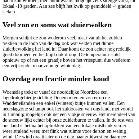
nacht kan worden, met landinwaarts mogelijk zelfs strenge vorst, tot
lokaal -10 graden. Aan zee blijft het kwik op gemiddeld -4 graden
steken.
Veel zon en soms wat sluierwolken
Morgen schijnt de zon wederom veel, maar vanuit het zuiden
trekken in de loop van de dag ook wat velden met dunne
sluierbewolking het land in. Daar komt de zon echter nog redelijk
goed doorheen en het blijft ook droog. De temperatuur stokt
opnieuw op of net een graadje boven het vriespunt, dus wederom
een vrij koude, maar zonnige winterdag.
Overdag een fractie minder koud
Woensdag trekt er vanaf de noordelijke Noordzee een
lagedrukgebiedje richting Denemarken en zou er op de
Waddeneilanden een enkel (winters) buitje kunnen vallen. Een
neerslagzone schampt ook het zuidoosten van ons land, met vooral
in Limburg mogelijk ook net een vlokje sneeuw. Het merendeel van
de sneeuw lijkt echter bij onze zuiderburen te vallen. In de rest van
ons land is het na het optrekken van een lokale mistbank verder
weer stralend weer, met flink wat ruimte voor de zon en weinig
wind. De wind draait later op de dag naar zuidwest en daarmee