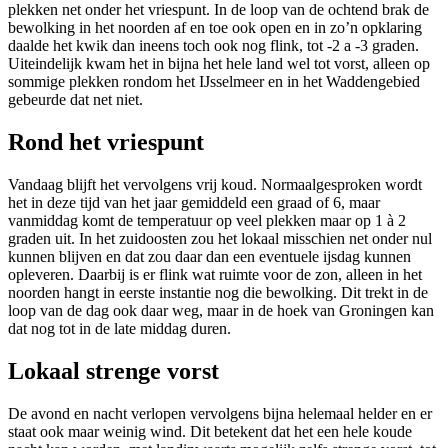
plekken net onder het vriespunt. In de loop van de ochtend brak de
bewolking in het noorden af en toe ook open en in zo’n opklaring
daalde het kwik dan ineens toch ook nog flink, tot -2 a -3 graden.
Uiteindelijk kwam het in bijna het hele land wel tot vorst,
alleen op
sommige plekken rondom het IJsselmeer en in het Waddengebied
gebeurde dat net niet
.
Rond het vriespunt
Vandaag blijft het vervolgens vrij koud. Normaalgesproken wordt
het in deze tijd van het jaar gemiddeld een graad of 6, maar
vanmiddag komt de temperatuur op veel plekken maar op 1
à
2
graden uit. In het zuidoosten zou het lokaal misschien net onder nul
kunnen blijven en dat zou daar dan een eventuele ijsdag kunnen
opleveren. Daarbij is er flink wat ruimte voor de zon, alleen in het
noorden hangt in eerste instantie nog die bewolking. Dit trekt in de
loop van de dag ook daar weg, maar in de hoek van Groningen kan
dat nog tot in de late middag duren.
Lokaal strenge vorst
De avond en nacht verlopen vervolgens bijna helemaal helder en er
staat ook maar weinig wind. Dit betekent dat het een hele koude