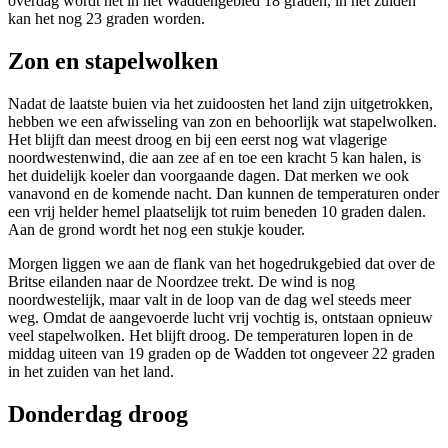
overdag wordt het in het Waddengebied 18 graden, in het zuiden
kan het nog 23 graden worden.
Zon en stapelwolken
Nadat de laatste buien via het zuidoosten het land zijn uitgetrokken,
hebben we een afwisseling van zon en behoorlijk wat stapelwolken.
Het blijft dan meest droog en bij een eerst nog wat vlagerige
noordwestenwind, die aan zee af en toe een kracht 5 kan halen, is
het duidelijk koeler dan voorgaande dagen. Dat merken we ook
vanavond en de komende nacht. Dan kunnen de temperaturen onder
een vrij helder hemel plaatselijk tot ruim beneden 10 graden dalen.
Aan de grond wordt het nog een stukje kouder.
Morgen liggen we aan de flank van het hogedrukgebied dat over de
Britse eilanden naar de Noordzee trekt. De wind is nog
noordwestelijk, maar valt in de loop van de dag wel steeds meer
weg. Omdat de aangevoerde lucht vrij vochtig is, ontstaan opnieuw
veel stapelwolken. Het blijft droog. De temperaturen lopen in de
middag uiteen van 19 graden op de Wadden tot ongeveer 22 graden
in het zuiden van het land.
Donderdag droog