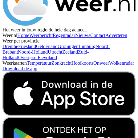
Het weer in jouw regio de hele dag actueel.
Weer.nl
Home
Weerbericht
Regenradar
Nieuws
Contact
Adverteren
Weer per provincie
Drenthe
Friesland
Gelderland
Groningen
Limburg
Noord-
Brabant
Noord-Holland
Utrecht
Zeeland
Zuid-
Holland
Overijssel
Flevoland
Weerkaarten
Temperatuur
Zonkracht
Hooikoorts
Onweer
Wolkenradar
Download de app