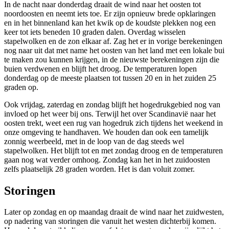
In de nacht naar donderdag draait de wind naar het oosten tot
noordoosten en neemt iets toe. Er zijn opnieuw brede opklaringen
en in het binnenland kan het kwik op de koudste plekken nog een
keer tot iets beneden 10 graden dalen. Overdag wisselen
stapelwolken en de zon elkaar af. Zag het er in vorige berekeningen
nog naar uit dat met name het oosten van het land met een lokale bui
te maken zou kunnen krijgen, in de nieuwste berekeningen zijn die
buien verdwenen en blijft het droog. De temperaturen lopen
donderdag op de meeste plaatsen tot tussen 20 en in het zuiden 25
graden op.
Ook vrijdag, zaterdag en zondag blijft het hogedrukgebied nog van
invloed op het weer bij ons. Terwijl het over Scandinavië naar het
oosten trekt, weet een rug van hogedruk zich tijdens het weekend in
onze omgeving te handhaven. We houden dan ook een tamelijk
zonnig weerbeeld, met in de loop van de dag steeds wel
stapelwolken. Het blijft tot en met zondag droog en de temperaturen
gaan nog wat verder omhoog. Zondag kan het in het zuidoosten
zelfs plaatselijk 28 graden worden. Het is dan voluit zomer.
Storingen
Later op zondag en op maandag draait de wind naar het zuidwesten,
op nadering van storingen die vanuit het westen dichterbij komen.