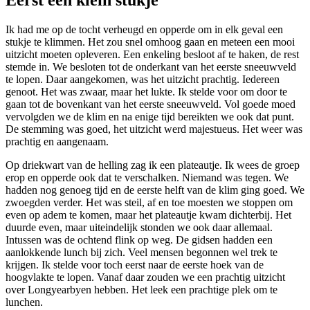
Eerst een klein stukje
Ik had me op de tocht verheugd en opperde om in elk geval een
stukje te klimmen. Het zou snel omhoog gaan en meteen een mooi
uitzicht moeten opleveren. Een enkeling besloot af te haken, de rest
stemde in. We besloten tot de onderkant van het eerste sneeuwveld
te lopen. Daar aangekomen, was het uitzicht prachtig. Iedereen
genoot. Het was zwaar, maar het lukte. Ik stelde voor om door te
gaan tot de bovenkant van het eerste sneeuwveld. Vol goede moed
vervolgden we de klim en na enige tijd bereikten we ook dat punt.
De stemming was goed, het uitzicht werd majestueus. Het weer was
prachtig en aangenaam.
Op driekwart van de helling zag ik een plateautje. Ik wees de groep
erop en opperde ook dat te verschalken. Niemand was tegen. We
hadden nog genoeg tijd en de eerste helft van de klim ging goed. We
zwoegden verder. Het was steil, af en toe moesten we stoppen om
even op adem te komen, maar het plateautje kwam dichterbij. Het
duurde even, maar uiteindelijk stonden we ook daar allemaal.
Intussen was de ochtend flink op weg. De gidsen hadden een
aanlokkende lunch bij zich. Veel mensen begonnen wel trek te
krijgen. Ik stelde voor toch eerst naar de eerste hoek van de
hoogvlakte te lopen. Vanaf daar zouden we een prachtig uitzicht
over Longyearbyen hebben. Het leek een prachtige plek om te
lunchen.