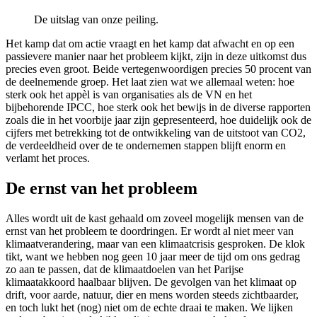
De uitslag van onze peiling.
Het kamp dat om actie vraagt en het kamp dat afwacht en op een
passievere manier naar het probleem kijkt, zijn in deze uitkomst dus
precies even groot. Beide vertegenwoordigen precies 50 procent van
de deelnemende groep. Het laat zien wat we allemaal weten: hoe
sterk ook het appèl is van organisaties als de VN en het
bijbehorende IPCC, hoe sterk ook het bewijs in de diverse rapporten
zoals die in het voorbije jaar zijn gepresenteerd, hoe duidelijk ook de
cijfers met betrekking tot de ontwikkeling van de uitstoot van CO2,
de verdeeldheid over de te ondernemen stappen blijft enorm en
verlamt het proces.
De ernst van het probleem
Alles wordt uit de kast gehaald om zoveel mogelijk mensen van de
ernst van het probleem te doordringen. Er wordt al niet meer van
klimaatverandering, maar van een klimaatcrisis gesproken. De klok
tikt, want we hebben nog geen 10 jaar meer de tijd om ons gedrag
zo aan te passen, dat de klimaatdoelen van het Parijse
klimaatakkoord haalbaar blijven. De gevolgen van het klimaat op
drift, voor aarde, natuur, dier en mens worden steeds zichtbaarder,
en toch lukt het (nog) niet om de echte draai te maken. We lijken