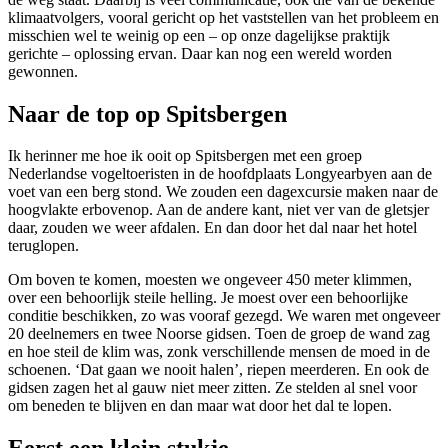
klimaatvolgers, vooral gericht op het vaststellen van het probleem en
misschien wel te weinig op een – op onze dagelijkse praktijk
gerichte – oplossing ervan. Daar kan nog een wereld worden
gewonnen.
Naar de top op Spitsbergen
Ik herinner me hoe ik ooit op Spitsbergen met een groep
Nederlandse vogeltoeristen in de hoofdplaats Longyearbyen aan de
voet van een berg stond. We zouden een dagexcursie maken naar de
hoogvlakte erbovenop. Aan de andere kant, niet ver van de gletsjer
daar, zouden we weer afdalen. En dan door het dal naar het hotel
teruglopen.
Om boven te komen, moesten we ongeveer 450 meter klimmen,
over een behoorlijk steile helling. Je moest over een behoorlijke
conditie beschikken, zo was vooraf gezegd. We waren met ongeveer
20 deelnemers en twee Noorse gidsen. Toen de groep de wand zag
en hoe steil de klim was, zonk verschillende mensen de moed in de
schoenen. ‘Dat gaan we nooit halen’, riepen meerderen. En ook de
gidsen zagen het al gauw niet meer zitten. Ze stelden al snel voor
om beneden te blijven en dan maar wat door het dal te lopen.