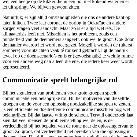
wel een beetje op de kikker die in een pot met kokend water en er
iet uit springt. We blijven gewoon zitten.
Natuurlijk; er zijn altijd omstandigheden die ons de andere kant op
laten kijken. Twee jaar corona, de oorlog in Oekraïne en andere
zorgen vragen veel aandacht. Maar zo is er altijd wel iets. De
klimaatcrisis leeft niet. Misschien is het probleem, zoals een
minderheid van de deelnemers aangeeft, ook wel te groot. Ook door
de manier waarop het wordt neergezet. Mogelijk worden de (uiterst
sombere) vooruitzichten vaak té ronkend gebracht, ligt de nadruk
teveel op de doemscenario’s en is er (gevoelsmatig) te weinig ruimte
voor een andere weg dan alleen die ene, die iedere keer weer wordt
gepresenteerd.
Communicatie speelt belangrijke rol
Bij het signaleren van problemen voor grote groepen speelt
communicatie een belangrijke rol. Bij het motiveren van diezelfde
groepen om de voor een oplossing noodzakelijke stappen te zetten,
is een efficiënte en doeltreffende communicatie misschien nog wel
belangrijker. Bij dat laatste wringt de schoen. Terwijl onderzoek laat
zien dat veel mensen de probleemstelling wel delen, is de
verdeeldheid bij het bepalen van de route naar de oplossing ervan te
groot. Zo groot, dat verdeeldheid het bereiken van die oplossing in
de weg staat. Daarbij is veel communicatie, ook die van de bekende