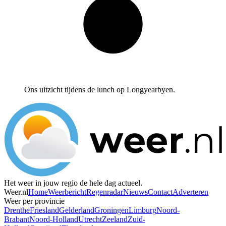
Ons uitzicht tijdens de lunch op Longyearbyen.
Het weer in jouw regio de hele dag actueel.
Weer.nl
Home
Weerbericht
Regenradar
Nieuws
Contact
Adverteren
Weer per provincie
Drenthe
Friesland
Gelderland
Groningen
Limburg
Noord-
Brabant
Noord-Holland
Utrecht
Zeeland
Zuid-