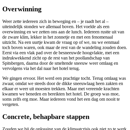
Overwinning
Weer zette iedereen zich in beweging en – je raadt het al –
uiteindelijk stonden we allemaal boven. Het voelde als een
overwinning en we zetten ons aan de lunch. Iedereen rustte uit van
de zware klim, lekker in het zonnetje en met een fenomenaal
uitzicht. Na een uurtje kwam de vraag op of we, nu we eenmaal
toch boven waren, ook maar de rest van de wandeling zouden doen.
Eerst via een vlak pad over de besneeuwde hoogvlakte, met een
indrukwekkend zicht op de rest van het poollandschap van
Spitsbergen, daarna door de smeltende sneeuw weer omlaag en
vervolgens via het dal naar het hotel terug.
We gingen ervoor. Het werd een prachtige tocht. Terug omlaag was
zwaar, omdat we steeds door de dikke sneeuwlaag heen zakten en
elkaar er weer uit moesten trekken. Maar met vereende krachten
kwamen we beneden en bereikten het hotel. De groep was moe,
soms zelfs erg moe. Maar iedereen vond het een dag om nooit te
vergeten.
Concrete, behapbare stappen
Zouden we bij de oplossing van de klimaatcrisis ook niet zo te werk