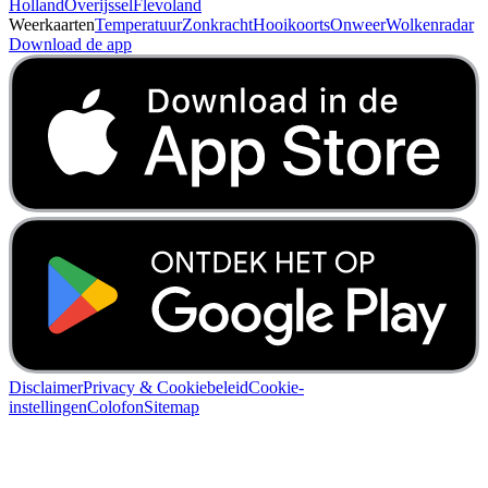
Holland
Overijssel
Flevoland
Weerkaarten
Temperatuur
Zonkracht
Hooikoorts
Onweer
Wolkenradar
Download de app
Disclaimer
Privacy & Cookiebeleid
Cookie-
instellingen
Colofon
Sitemap