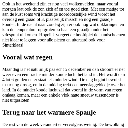
Ook in het weekend zijn er nog veel wolkenvelden, maar vooral
morgen laat ook de zon zich af en toe goed zien. Met een matige tot
aan de kust soms vrij krachtige noordoostelijke wind wordt het
overdag een graad of 3, plaatselijk misschien nog een graadje
kouder. In de nacht naar zondag zijn er ook nog wat opklaringen en
kan de temperatuur op grotere schaal een graadje onder het
vriespunt uitkomen. Hopelijk vergeet de hoofdpiet de handschoenen
niet klaar te leggen voor alle pieten en uiteraard ook voor
Sinterklaas!
Vooral wat regen
Maandag is het natuurlijk pas echt 5 december en dan stroomt er net
weer even een fractie minder koude lucht het land in. Het wordt dan
4 tot 6 graden en er staat iets minder wind. De dag begint bewolkt
maar nog droog, en in de middag trekt een neerslaggebiedje over het
land. In de minder koude lucht zal dat vooral in de vorm van regen
omlaag komen, maar een enkele vlok natte sneeuw tussendoor is
niet uitgesloten.
Terug naar het warmere Spanje
De rest van de week verandert er vervolgens weinig. De bewolking