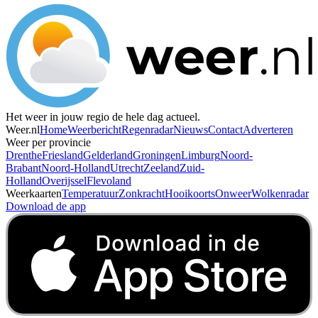
Het weer in jouw regio de hele dag actueel.
Weer.nl
Home
Weerbericht
Regenradar
Nieuws
Contact
Adverteren
Weer per provincie
Drenthe
Friesland
Gelderland
Groningen
Limburg
Noord-
Brabant
Noord-Holland
Utrecht
Zeeland
Zuid-
Holland
Overijssel
Flevoland
Weerkaarten
Temperatuur
Zonkracht
Hooikoorts
Onweer
Wolkenradar
Download de app