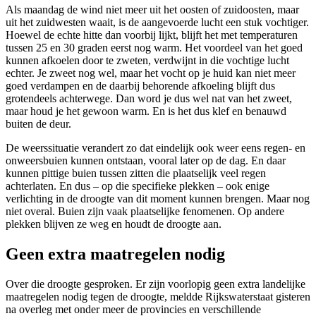
Als maandag de wind niet meer uit het oosten of zuidoosten, maar
uit het zuidwesten waait, is de aangevoerde lucht een stuk vochtiger.
Hoewel de echte hitte dan voorbij lijkt, blijft het met temperaturen
tussen 25 en 30 graden eerst nog warm. Het voordeel van het goed
kunnen afkoelen door te zweten, verdwijnt in die vochtige lucht
echter. Je zweet nog wel, maar het vocht op je huid kan niet meer
goed verdampen en de daarbij behorende afkoeling blijft dus
grotendeels achterwege. Dan word je dus wel nat van het zweet,
maar houd je het gewoon warm. En is het dus klef en benauwd
buiten de deur.
De weerssituatie verandert zo dat eindelijk ook weer eens regen- en
onweersbuien kunnen ontstaan, vooral later op de dag. En daar
kunnen pittige buien tussen zitten die plaatselijk veel regen
achterlaten. En dus – op die specifieke plekken – ook enige
verlichting in de droogte van dit moment kunnen brengen. Maar nog
niet overal. Buien zijn vaak plaatselijke fenomenen. Op andere
plekken blijven ze weg en houdt de droogte aan.
Geen extra maatregelen nodig
Over die droogte gesproken. Er zijn voorlopig geen extra landelijke
maatregelen nodig tegen de droogte, meldde Rijkswaterstaat gisteren
na overleg met onder meer de provincies en verschillende