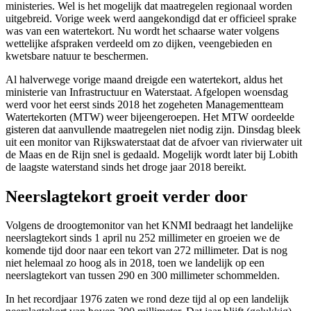
ministeries. Wel is het mogelijk dat maatregelen regionaal worden
uitgebreid. Vorige week werd aangekondigd dat er officieel sprake
was van een watertekort. Nu wordt het schaarse water volgens
wettelijke afspraken verdeeld om zo dijken, veengebieden en
kwetsbare natuur te beschermen.
Al halverwege vorige maand dreigde een watertekort, aldus het
ministerie van Infrastructuur en Waterstaat. Afgelopen woensdag
werd voor het eerst sinds 2018 het zogeheten Managementteam
Watertekorten (MTW) weer bijeengeroepen. Het MTW oordeelde
gisteren dat aanvullende maatregelen niet nodig zijn. Dinsdag bleek
uit een monitor van Rijkswaterstaat dat de afvoer van rivierwater uit
de Maas en de Rijn snel is gedaald. Mogelijk wordt later bij Lobith
de laagste waterstand sinds het droge jaar 2018 bereikt.
Neerslagtekort groeit verder door
Volgens de droogtemonitor van het KNMI bedraagt het landelijke
neerslagtekort sinds 1 april nu 252 millimeter en groeien we de
komende tijd door naar een tekort van 272 millimeter. Dat is nog
niet helemaal zo hoog als in 2018, toen we landelijk op een
neerslagtekort van tussen 290 en 300 millimeter schommelden.
In het recordjaar 1976 zaten we rond deze tijd al op een landelijk