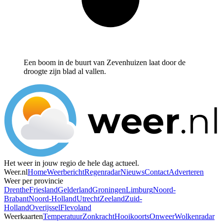
Een boom in de buurt van Zevenhuizen laat door de
droogte zijn blad al vallen.
Het weer in jouw regio de hele dag actueel.
Weer.nl
Home
Weerbericht
Regenradar
Nieuws
Contact
Adverteren
Weer per provincie
Drenthe
Friesland
Gelderland
Groningen
Limburg
Noord-
Brabant
Noord-Holland
Utrecht
Zeeland
Zuid-
Holland
Overijssel
Flevoland
Weerkaarten
Temperatuur
Zonkracht
Hooikoorts
Onweer
Wolkenradar