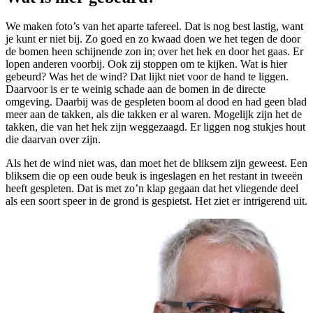
We maken foto’s van het aparte tafereel. Dat is nog best lastig, want
je kunt er niet bij. Zo goed en zo kwaad doen we het tegen de door
de bomen heen schijnende zon in; over het hek en door het gaas. Er
lopen anderen voorbij. Ook zij stoppen om te kijken. Wat is hier
gebeurd? Was het de wind? Dat lijkt niet voor de hand te liggen.
Daarvoor is er te weinig schade aan de bomen in de directe
omgeving. Daarbij was de gespleten boom al dood en had geen blad
meer aan de takken, als die takken er al waren. Mogelijk zijn het de
takken, die van het hek zijn weggezaagd. Er liggen nog stukjes hout
die daarvan over zijn.
Als het de wind niet was, dan moet het de bliksem zijn geweest. Een
bliksem die op een oude beuk is ingeslagen en het restant in tweeën
heeft gespleten. Dat is met zo’n klap gegaan dat het vliegende deel
als een soort speer in de grond is gespietst. Het ziet er intrigerend uit.