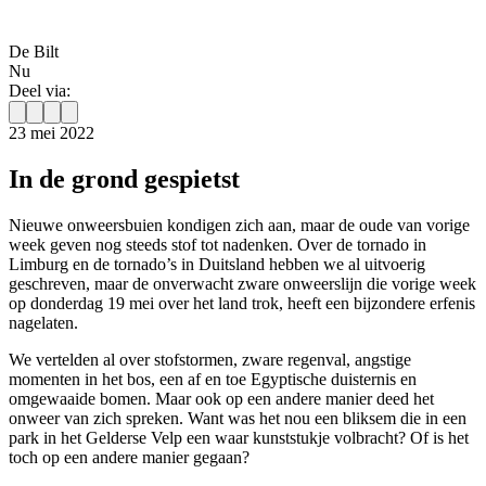
De Bilt
Nu
Deel via:
23 mei 2022
In de grond gespietst
Nieuwe onweersbuien kondigen zich aan, maar de oude van vorige
week geven nog steeds stof tot nadenken. Over de tornado in
Limburg en de tornado’s in Duitsland hebben we al uitvoerig
geschreven, maar de onverwacht zware onweerslijn die vorige week
op donderdag 19 mei over het land trok, heeft een bijzondere erfenis
nagelaten.
We vertelden al over stofstormen, zware regenval, angstige
momenten in het bos, een af en toe Egyptische duisternis en
omgewaaide bomen. Maar ook op een andere manier deed het
onweer van zich spreken. Want was het nou een bliksem die in een
park in het Gelderse Velp een waar kunststukje volbracht? Of is het
toch op een andere manier gegaan?