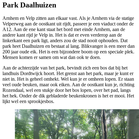
Park Daalhuizen
Arnhem en Velp zitten aan elkaar vast. Als je Arnhem via de statige
Velperweg aan de oostkant uit rijdt, passeer je een viaduct onder de
A12. Aan de ene kant staat het bord met einde Arnhem, aan de
andere kant rijd je Velp in. Het is dat er even verderop aan de
linkerkant een park ligt, anders zou de stad nooit ophouden. Dat
park heet Daalhuizen en bestaat al lang. Blikvanger is een meer dan
200 jaar oude eik. Het is een bijzondere boom op een speciale plek.
Mensen komen er samen om wat dan ook te doen.
Aan de achterzijde van het park, bevindt zich een bos dat bij het
landhuis Dordtwijck hoort. Het grenst aan het park, maar je kunt er
niet in. Het is geheel omhekt. Wel kun je er omheen lopen. Er staan
veel oude beuken, maar ook eiken. Aan de oostkant kun je, richting
Rozendaal, wel een stukje door het bos lopen, over het pad, langs
het hek. Onder de dik gebladerde beukenkronen is het er mooi. Het
lijkt wel een sprookjesbos.