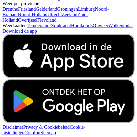
Weer per provincie
Drenthe
Friesland
Gelderland
Groningen
Limburg
Noord-
Brabant
Noord-Holland
Utrecht
Zeeland
Zuid-
Holland
Overijssel
Flevoland
Weerkaarten
Temperatuur
Zonkracht
Hooikoorts
Onweer
Wolkenradar
Download de app
Disclaimer
Privacy & Cookiebeleid
Cookie-
instellingen
Colofon
Sitemap