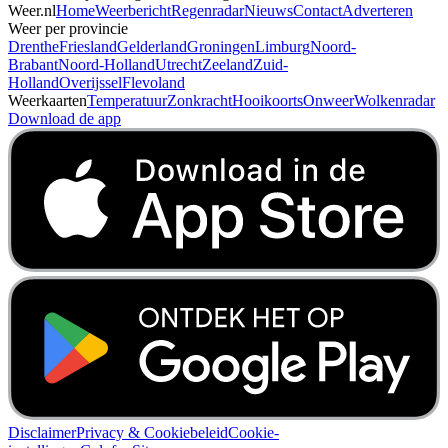
Weer.nl
Home
Weerbericht
Regenradar
Nieuws
Contact
Adverteren
Weer per provincie
Drenthe
Friesland
Gelderland
Groningen
Limburg
Noord-
Brabant
Noord-Holland
Utrecht
Zeeland
Zuid-
Holland
Overijssel
Flevoland
Weerkaarten
Temperatuur
Zonkracht
Hooikoorts
Onweer
Wolkenradar
Download de app
Disclaimer
Privacy & Cookiebeleid
Cookie-