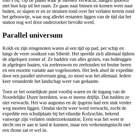
foto’s bij. Op de plaats waar je mensen verwacht, hangen ijsberen
met hun kop uit het raam. Ze gaan naar binnen en komen weer naar
buiten, ze slapen er en ze struinen rond over het verlaten terrein rond
het gebouwtje, waar nog allerlei restanten liggen van de tijd dat het
station nog wel door onderzoeker bevolkt werd.
Parallel universum
Kokh en zijn reisgenoten waren al een tijd op pad, per schip en
langs de verre oostkust van Siberië. Het speelde zich allemaal tijdens
de afgelopen zomer af. Ze hadden van alles gezien, van bultruggen
in afgelegen baaien, via zeeleeuwen en zeehonden tot bruine beren
en een enorme variatie aan vogelsoorten. Het leek alsof de expeditie
door een parallel universum ging, zo mooi was het allemaal. Iedere
keer veranderde het landschap weer van gedaante.
Toen ze het oostelijkste punt voorbij waren en de ingang van de
Noordelijke IJszee bereikten, was er ineens drijfijs. Dat hadden ze
niet verwacht. Het was augustus en de ijsgrens had een stuk verder
weg moeten liggen. Omdat slecht weer werd verwacht, zocht de
expeditie een schuilplaats bij het eilandje Kolyuchin, bekend
vanwege zijn verlaten onderzoeksstation. Eerst was het weer te
slecht om er aan te land te kunnen, maar een verkenningstocht met
een drone zat er wel in.