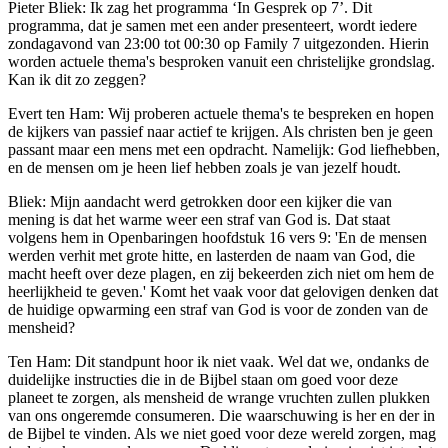
Pieter Bliek: Ik zag het programma ‘In Gesprek op 7’. Dit
programma, dat je samen met een ander presenteert, wordt iedere
zondagavond van 23:00 tot 00:30 op Family 7 uitgezonden. Hierin
worden actuele thema's besproken vanuit een christelijke grondslag.
Kan ik dit zo zeggen?
Evert ten Ham:
Wij proberen actuele thema's te bespreken en hopen
de kijkers van passief naar actief te krijgen. Als christen ben je geen
passant maar een mens met een opdracht. Namelijk: God liefhebben,
en de mensen om je heen lief hebben zoals je van jezelf houdt.
Bliek: Mijn aandacht werd getrokken door een kijker die van
mening is dat het warme weer een straf van God is. Dat staat
volgens hem in Openbaringen hoofdstuk 16 vers 9: 'En de mensen
werden verhit met grote hitte, en lasterden de naam van God, die
macht heeft over deze plagen, en zij bekeerden zich niet om hem de
heerlijkheid te geven.' Komt het vaak voor dat gelovigen denken dat
de huidige opwarming een straf van God is voor de zonden van de
mensheid?
Ten Ham:
Dit standpunt hoor ik niet vaak. Wel dat we, ondanks de
duidelijke instructies die in de Bijbel staan om goed voor deze
planeet te zorgen, als mensheid de wrange vruchten zullen plukken
van ons ongeremde consumeren. Die waarschuwing is her en der in
de Bijbel te vinden. Als we niet goed voor deze wereld zorgen, mag