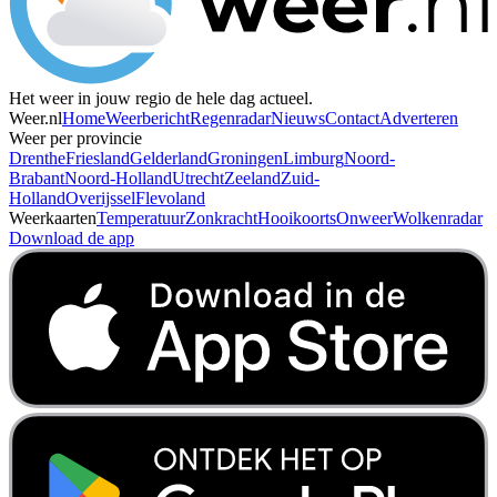
Het weer in jouw regio de hele dag actueel.
Weer.nl
Home
Weerbericht
Regenradar
Nieuws
Contact
Adverteren
Weer per provincie
Drenthe
Friesland
Gelderland
Groningen
Limburg
Noord-
Brabant
Noord-Holland
Utrecht
Zeeland
Zuid-
Holland
Overijssel
Flevoland
Weerkaarten
Temperatuur
Zonkracht
Hooikoorts
Onweer
Wolkenradar
Download de app