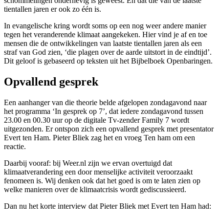
schommelingen onderhevig is geweest. En dat die van de laatste
tientallen jaren er ook zo één is.
In evangelische kring wordt soms op een nog weer andere manier
tegen het veranderende klimaat aangekeken. Hier vind je af en toe
mensen die de ontwikkelingen van laatste tientallen jaren als een
straf van God zien, ‘die plagen over de aarde uitstort in de eindtijd’.
Dit geloof is gebaseerd op teksten uit het Bijbelboek Openbaringen.
Opvallend gesprek
Een aanhanger van die theorie belde afgelopen zondagavond naar
het programma ‘In gesprek op 7’, dat iedere zondagavond tussen
23.00 en 00.30 uur op de digitale Tv-zender Family 7 wordt
uitgezonden. Er ontspon zich een opvallend gesprek met presentator
Evert ten Ham. Pieter Bliek zag het en vroeg Ten ham om een
reactie.
Daarbij vooraf: bij Weer.nl zijn we ervan overtuigd dat
klimaatverandering een door menselijke activiteit veroorzaakt
fenomeen is. Wij denken ook dat het goed is om te laten zien op
welke manieren over de klimaatcrisis wordt gediscussieerd.
Dan nu het korte interview dat Pieter Bliek met Evert ten Ham had: