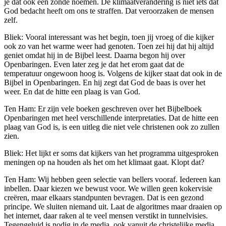
je dat ook een zonde noemen. De klimaatverandering is niet iets dat
God bedacht heeft om ons te straffen. Dat veroorzaken de mensen
zelf.
Bliek: Vooral interessant was het begin, toen jij vroeg of die kijker
ook zo van het warme weer had genoten. Toen zei hij dat hij altijd
geniet omdat hij in de Bijbel leest. Daarna begon hij over
Openbaringen. Even later zeg je dat het erom gaat dat de
temperatuur ongewoon hoog is. Volgens de kijker staat dat ook in de
Bijbel in Openbaringen. En hij zegt dat God de baas is over het
weer. En dat de hitte een plaag is van God.
Ten Ham:
Er zijn vele boeken geschreven over het Bijbelboek
Openbaringen met heel verschillende interpretaties. Dat de hitte een
plaag van God is, is een uitleg die niet vele christenen ook zo zullen
zien.
Bliek: Het lijkt er soms dat kijkers van het programma uitgesproken
meningen op na houden als het om het klimaat gaat. Klopt dat?
Ten Ham:
Wij hebben geen selectie van bellers vooraf. Iedereen kan
inbellen. Daar kiezen we bewust voor. We willen geen kokervisie
creëren, maar elkaars standpunten bevragen. Dat is een gezond
principe. We sluiten niemand uit. Laat de algoritmes maar draaien op
het internet, daar raken al te veel mensen verstikt in tunnelvisies.
Tegengeluid is nodig in de media, ook vanuit de christelijke media.