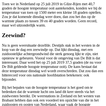
Toen we in Nederland op 25 juli 2019 in Gilze-Rijen met 40,7
graden de hoogste temperatuur ooit aantekenden, konden we bij de
temperatuur van toen op 1500 meter een kleine 18 graden optellen.
Zou je dat komende dinsdag weer doen, dan zou het dus op de
warmste plaats zo tussen 39 en 40 graden worden. Geen record,
maar wel uitzonderlijk warm.
Zeewind?
Nu is geen weersituatie dezelfde. Destijds stak in het westen in de
loop van de dag een zeewindje op. Dat lijkt dinsdag, met een
zuidoostelijke achtergrondwind die sterk genoeg lijkt te zijn, niet
opnieuw te gebeuren. Vooral voor de omgeving van De Bilt is dat
interessant. Daar werd het op 25 juli 2019 37,5 graden (de nu voor
De Bilt geldende hoogste temperatuur ooit). De kans bestaat dat
deze temperatuur dinsdag wel wordt overschreden. Dat zou dan een
hitterecord voor ons nationale hoofdstation betekenen: ook
bijzonder.
Bij het bepalen van de hoogste temperatuur is het goed om te
bedenken dat de warmste lucht ons land dit keer steeds via het
zuidwesten bereikt. De weerstations in Zeeland en het westen van
Brabant hebben dan ook een voordeel ten opzichte van die in het
zuidoosten en oosten van Nederland, waar vaak de hoogste