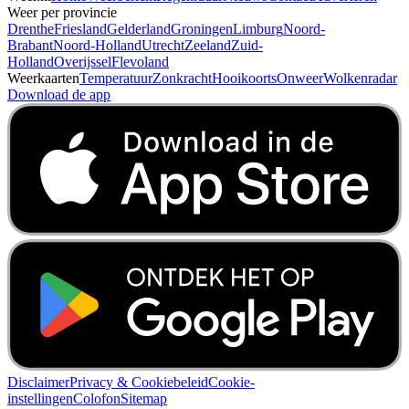
Weer per provincie
Drenthe
Friesland
Gelderland
Groningen
Limburg
Noord-
Brabant
Noord-Holland
Utrecht
Zeeland
Zuid-
Holland
Overijssel
Flevoland
Weerkaarten
Temperatuur
Zonkracht
Hooikoorts
Onweer
Wolkenradar
Download de app
Disclaimer
Privacy & Cookiebeleid
Cookie-
instellingen
Colofon
Sitemap