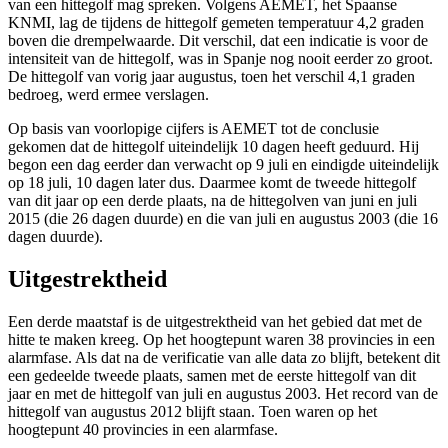
van een hittegolf mag spreken. Volgens AEMET, het Spaanse
KNMI, lag de tijdens de hittegolf gemeten temperatuur 4,2 graden
boven die drempelwaarde. Dit verschil, dat een indicatie is voor de
intensiteit van de hittegolf, was in Spanje nog nooit eerder zo groot.
De hittegolf van vorig jaar augustus, toen het verschil 4,1 graden
bedroeg, werd ermee verslagen.
Op basis van voorlopige cijfers is AEMET tot de conclusie
gekomen dat de hittegolf uiteindelijk 10 dagen heeft geduurd. Hij
begon een dag eerder dan verwacht op 9 juli en eindigde uiteindelijk
op 18 juli, 10 dagen later dus. Daarmee komt de tweede hittegolf
van dit jaar op een derde plaats, na de hittegolven van juni en juli
2015 (die 26 dagen duurde) en die van juli en augustus 2003 (die 16
dagen duurde).
Uitgestrektheid
Een derde maatstaf is de uitgestrektheid van het gebied dat met de
hitte te maken kreeg. Op het hoogtepunt waren 38 provincies in een
alarmfase. Als dat na de verificatie van alle data zo blijft, betekent dit
een gedeelde tweede plaats, samen met de eerste hittegolf van dit
jaar en met de hittegolf van juli en augustus 2003. Het record van de
hittegolf van augustus 2012 blijft staan. Toen waren op het
hoogtepunt 40 provincies in een alarmfase.