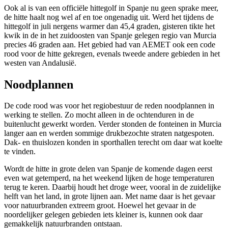
Ook al is van een officiële hittegolf in Spanje nu geen sprake meer,
de hitte haalt nog wel af en toe ongenadig uit. Werd het tijdens de
hittegolf in juli nergens warmer dan 45,4 graden, gisteren tikte het
kwik in de in het zuidoosten van Spanje gelegen regio van Murcia
precies 46 graden aan. Het gebied had van AEMET ook een code
rood voor de hitte gekregen, evenals tweede andere gebieden in het
westen van Andalusië.
Noodplannen
De code rood was voor het regiobestuur de reden noodplannen in
werking te stellen. Zo mocht alleen in de ochtenduren in de
buitenlucht gewerkt worden. Verder stonden de fonteinen in Murcia
langer aan en werden sommige drukbezochte straten natgespoten.
Dak- en thuislozen konden in sporthallen terecht om daar wat koelte
te vinden.
Wordt de hitte in grote delen van Spanje de komende dagen eerst
even wat getemperd, na het weekend lijken de hoge temperaturen
terug te keren. Daarbij houdt het droge weer, vooral in de zuidelijke
helft van het land, in grote lijnen aan. Met name daar is het gevaar
voor natuurbranden extreem groot. Hoewel het gevaar in de
noordelijker gelegen gebieden iets kleiner is, kunnen ook daar
gemakkelijk natuurbranden ontstaan.