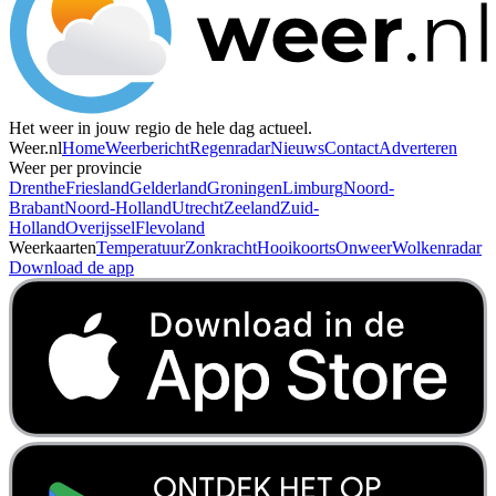
Het weer in jouw regio de hele dag actueel.
Weer.nl
Home
Weerbericht
Regenradar
Nieuws
Contact
Adverteren
Weer per provincie
Drenthe
Friesland
Gelderland
Groningen
Limburg
Noord-
Brabant
Noord-Holland
Utrecht
Zeeland
Zuid-
Holland
Overijssel
Flevoland
Weerkaarten
Temperatuur
Zonkracht
Hooikoorts
Onweer
Wolkenradar
Download de app