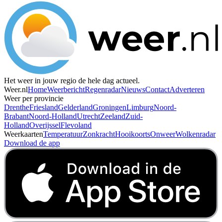
Het weer in jouw regio de hele dag actueel.
Weer.nl
Home
Weerbericht
Regenradar
Nieuws
Contact
Adverteren
Weer per provincie
Drenthe
Friesland
Gelderland
Groningen
Limburg
Noord-
Brabant
Noord-Holland
Utrecht
Zeeland
Zuid-
Holland
Overijssel
Flevoland
Weerkaarten
Temperatuur
Zonkracht
Hooikoorts
Onweer
Wolkenradar
Download de app