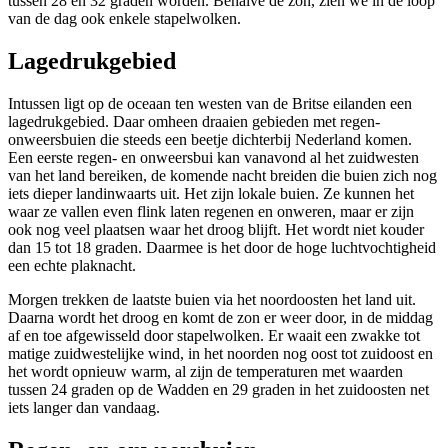
tussen 28 en 32 graden worden. Behalve de zon, zien we in de loop
van de dag ook enkele stapelwolken.
Lagedrukgebied
Intussen ligt op de oceaan ten westen van de Britse eilanden een
lagedrukgebied. Daar omheen draaien gebieden met regen-
onweersbuien die steeds een beetje dichterbij Nederland komen.
Een eerste regen- en onweersbui kan vanavond al het zuidwesten
van het land bereiken, de komende nacht breiden die buien zich nog
iets dieper landinwaarts uit. Het zijn lokale buien. Ze kunnen het
waar ze vallen even flink laten regenen en onweren, maar er zijn
ook nog veel plaatsen waar het droog blijft. Het wordt niet kouder
dan 15 tot 18 graden. Daarmee is het door de hoge luchtvochtigheid
een echte plaknacht.
Morgen trekken de laatste buien via het noordoosten het land uit.
Daarna wordt het droog en komt de zon er weer door, in de middag
af en toe afgewisseld door stapelwolken. Er waait een zwakke tot
matige zuidwestelijke wind, in het noorden nog oost tot zuidoost en
het wordt opnieuw warm, al zijn de temperaturen met waarden
tussen 24 graden op de Wadden en 29 graden in het zuidoosten net
iets langer dan vandaag.