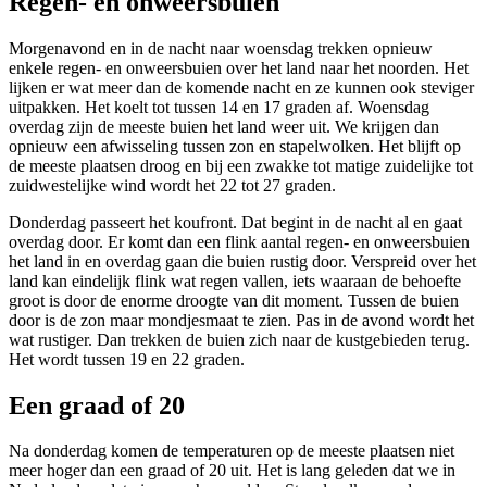
Regen- en onweersbuien
Morgenavond en in de nacht naar woensdag trekken opnieuw
enkele regen- en onweersbuien over het land naar het noorden. Het
lijken er wat meer dan de komende nacht en ze kunnen ook steviger
uitpakken. Het koelt tot tussen 14 en 17 graden af. Woensdag
overdag zijn de meeste buien het land weer uit. We krijgen dan
opnieuw een afwisseling tussen zon en stapelwolken. Het blijft op
de meeste plaatsen droog en bij een zwakke tot matige zuidelijke tot
zuidwestelijke wind wordt het 22 tot 27 graden.
Donderdag passeert het koufront. Dat begint in de nacht al en gaat
overdag door. Er komt dan een flink aantal regen- en onweersbuien
het land in en overdag gaan die buien rustig door. Verspreid over het
land kan eindelijk flink wat regen vallen, iets waaraan de behoefte
groot is door de enorme droogte van dit moment. Tussen de buien
door is de zon maar mondjesmaat te zien. Pas in de avond wordt het
wat rustiger. Dan trekken de buien zich naar de kustgebieden terug.
Het wordt tussen 19 en 22 graden.
Een graad of 20
Na donderdag komen de temperaturen op de meeste plaatsen niet
meer hoger dan een graad of 20 uit. Het is lang geleden dat we in