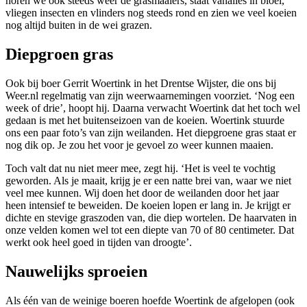
horen we ook steeds weer de grasmaaiers, staat vanalles in bloei,
vliegen insecten en vlinders nog steeds rond en zien we veel koeien
nog altijd buiten in de wei grazen.
Diepgroen gras
Ook bij boer Gerrit Woertink in het Drentse Wijster, die ons bij
Weer.nl regelmatig van zijn weerwaarnemingen voorziet. ‘Nog een
week of drie’, hoopt hij. Daarna verwacht Woertink dat het toch wel
gedaan is met het buitenseizoen van de koeien. Woertink stuurde
ons een paar foto’s van zijn weilanden. Het diepgroene gras staat er
nog dik op. Je zou het voor je gevoel zo weer kunnen maaien.
Toch valt dat nu niet meer mee, zegt hij. ‘Het is veel te vochtig
geworden. Als je maait, krijg je er een natte brei van, waar we niet
veel mee kunnen. Wij doen het door de weilanden door het jaar
heen intensief te beweiden. De koeien lopen er lang in. Je krijgt er
dichte en stevige graszoden van, die diep wortelen. De haarvaten in
onze velden komen wel tot een diepte van 70 of 80 centimeter. Dat
werkt ook heel goed in tijden van droogte’.
Nauwelijks sproeien
Als één van de weinige boeren hoefde Woertink de afgelopen (ook