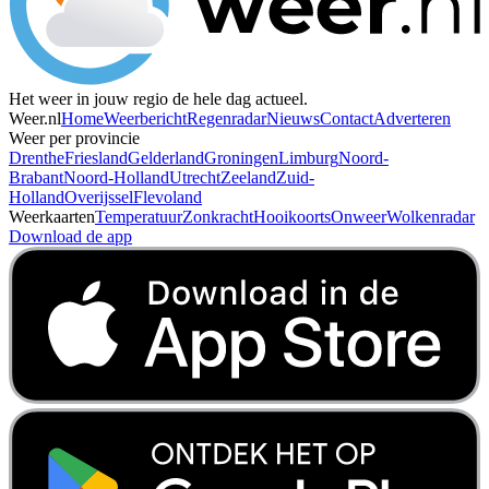
Het weer in jouw regio de hele dag actueel.
Weer.nl
Home
Weerbericht
Regenradar
Nieuws
Contact
Adverteren
Weer per provincie
Drenthe
Friesland
Gelderland
Groningen
Limburg
Noord-
Brabant
Noord-Holland
Utrecht
Zeeland
Zuid-
Holland
Overijssel
Flevoland
Weerkaarten
Temperatuur
Zonkracht
Hooikoorts
Onweer
Wolkenradar
Download de app