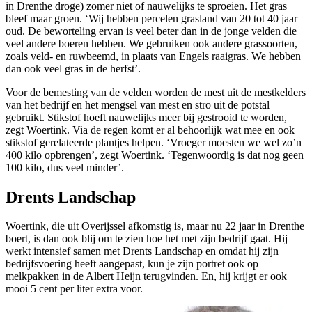
in Drenthe droge) zomer niet of nauwelijks te sproeien. Het gras
bleef maar groen. ‘Wij hebben percelen grasland van 20 tot 40 jaar
oud. De beworteling ervan is veel beter dan in de jonge velden die
veel andere boeren hebben. We gebruiken ook andere grassoorten,
zoals veld- en ruwbeemd, in plaats van Engels raaigras. We hebben
dan ook veel gras in de herfst’.
Voor de bemesting van de velden worden de mest uit de mestkelders
van het bedrijf en het mengsel van mest en stro uit de potstal
gebruikt. Stikstof hoeft nauwelijks meer bij gestrooid te worden,
zegt Woertink. Via de regen komt er al behoorlijk wat mee en ook
stikstof gerelateerde plantjes helpen. ‘Vroeger moesten we wel zo’n
400 kilo opbrengen’, zegt Woertink. ‘Tegenwoordig is dat nog geen
100 kilo, dus veel minder’.
Drents Landschap
Woertink, die uit Overijssel afkomstig is, maar nu 22 jaar in Drenthe
boert, is dan ook blij om te zien hoe het met zijn bedrijf gaat. Hij
werkt intensief samen met Drents Landschap en omdat hij zijn
bedrijfsvoering heeft aangepast, kun je zijn portret ook op
melkpakken in de Albert Heijn terugvinden. En, hij krijgt er ook
mooi 5 cent per liter extra voor.