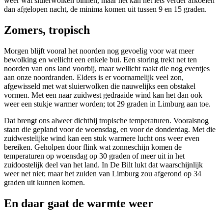
weer wat sluierwolken binnen, maar het kan net iets verder afkoelen
dan afgelopen nacht, de minima komen uit tussen 9 en 15 graden.
Zomers, tropisch
Morgen blijft vooral het noorden nog gevoelig voor wat meer
bewolking en wellicht een enkele bui. Een storing trekt net ten
noorden van ons land voorbij, maar wellicht raakt die nog eventjes
aan onze noordranden. Elders is er voornamelijk veel zon,
afgewisseld met wat sluierwolken die nauwelijks een obstakel
vormen. Met een naar zuidwest gedraaide wind kan het dan ook
weer een stukje warmer worden; tot 29 graden in Limburg aan toe.
Dat brengt ons alweer dichtbij tropische temperaturen. Vooralsnog
staan die gepland voor de woensdag, en voor de donderdag. Met die
zuidwestelijke wind kan een stuk warmere lucht ons weer even
bereiken. Geholpen door flink wat zonneschijn komen de
temperaturen op woensdag op 30 graden of meer uit in het
zuidoostelijk deel van het land. In De Bilt lukt dat waarschijnlijk
weer net niet; maar het zuiden van Limburg zou afgerond op 34
graden uit kunnen komen.
En daar gaat de warmte weer