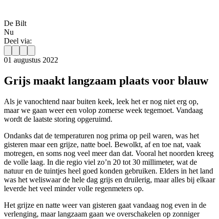
De Bilt
Nu
Deel via:
01 augustus 2022
Grijs maakt langzaam plaats voor blauw
Als je vanochtend naar buiten keek, leek het er nog niet erg op,
maar we gaan weer een volop zomerse week tegemoet. Vandaag
wordt de laatste storing opgeruimd.
Ondanks dat de temperaturen nog prima op peil waren, was het
gisteren maar een grijze, natte boel. Bewolkt, af en toe nat, vaak
motregen, en soms nog veel meer dan dat. Vooral het noorden kreeg
de volle laag. In die regio viel zo’n 20 tot 30 millimeter, wat de
natuur en de tuintjes heel goed konden gebruiken. Elders in het land
was het weliswaar de hele dag grijs en druilerig, maar alles bij elkaar
leverde het veel minder volle regenmeters op.
Het grijze en natte weer van gisteren gaat vandaag nog even in de
verlenging, maar langzaam gaan we overschakelen op zonniger