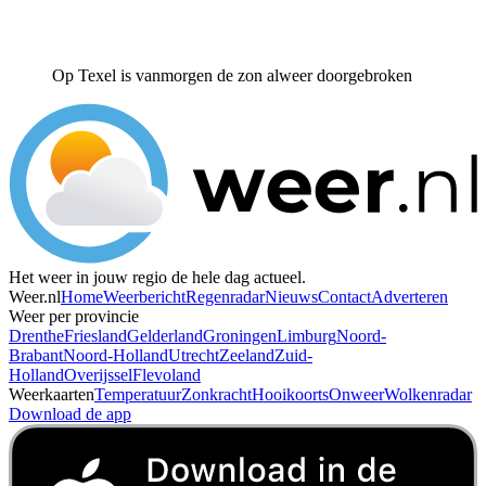
Op Texel is vanmorgen de zon alweer doorgebroken
Het weer in jouw regio de hele dag actueel.
Weer.nl
Home
Weerbericht
Regenradar
Nieuws
Contact
Adverteren
Weer per provincie
Drenthe
Friesland
Gelderland
Groningen
Limburg
Noord-
Brabant
Noord-Holland
Utrecht
Zeeland
Zuid-
Holland
Overijssel
Flevoland
Weerkaarten
Temperatuur
Zonkracht
Hooikoorts
Onweer
Wolkenradar
Download de app