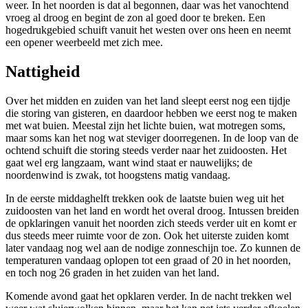
weer. In het noorden is dat al begonnen, daar was het vanochtend
vroeg al droog en begint de zon al goed door te breken. Een
hogedrukgebied schuift vanuit het westen over ons heen en neemt
een opener weerbeeld met zich mee.
Nattigheid
Over het midden en zuiden van het land sleept eerst nog een tijdje
die storing van gisteren, en daardoor hebben we eerst nog te maken
met wat buien. Meestal zijn het lichte buien, wat motregen soms,
maar soms kan het nog wat steviger doorregenen. In de loop van de
ochtend schuift die storing steeds verder naar het zuidoosten. Het
gaat wel erg langzaam, want wind staat er nauwelijks; de
noordenwind is zwak, tot hoogstens matig vandaag.
In de eerste middaghelft trekken ook de laatste buien weg uit het
zuidoosten van het land en wordt het overal droog. Intussen breiden
de opklaringen vanuit het noorden zich steeds verder uit en komt er
dus steeds meer ruimte voor de zon. Ook het uiterste zuiden komt
later vandaag nog wel aan de nodige zonneschijn toe. Zo kunnen de
temperaturen vandaag oplopen tot een graad of 20 in het noorden,
en toch nog 26 graden in het zuiden van het land.
Komende avond gaat het opklaren verder. In de nacht trekken wel