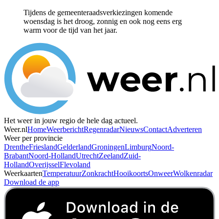
Tijdens de gemeenteraadsverkiezingen komende
woensdag is het droog, zonnig en ook nog eens erg
warm voor de tijd van het jaar.
Het weer in jouw regio de hele dag actueel.
Weer.nl
Home
Weerbericht
Regenradar
Nieuws
Contact
Adverteren
Weer per provincie
Drenthe
Friesland
Gelderland
Groningen
Limburg
Noord-
Brabant
Noord-Holland
Utrecht
Zeeland
Zuid-
Holland
Overijssel
Flevoland
Weerkaarten
Temperatuur
Zonkracht
Hooikoorts
Onweer
Wolkenradar
Download de app