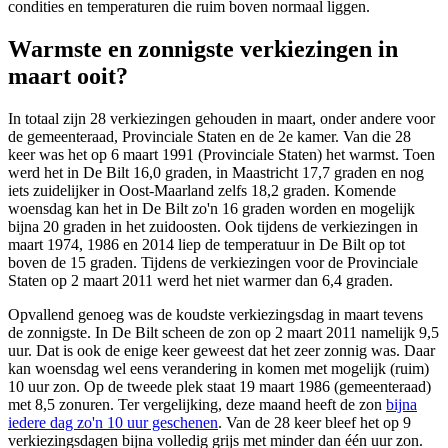
condities en temperaturen die ruim boven normaal liggen.
Warmste en zonnigste verkiezingen in
maart ooit?
In totaal zijn 28 verkiezingen gehouden in maart, onder andere voor
de gemeenteraad, Provinciale Staten en de 2e kamer. Van die 28
keer was het op 6 maart 1991 (Provinciale Staten) het warmst. Toen
werd het in De Bilt 16,0 graden, in Maastricht 17,7 graden en nog
iets zuidelijker in Oost-Maarland zelfs 18,2 graden. Komende
woensdag kan het in De Bilt zo'n 16 graden worden en mogelijk
bijna 20 graden in het zuidoosten. Ook tijdens de verkiezingen in
maart 1974, 1986 en 2014 liep de temperatuur in De Bilt op tot
boven de 15 graden. Tijdens de verkiezingen voor de Provinciale
Staten op 2 maart 2011 werd het niet warmer dan 6,4 graden.
Opvallend genoeg was de koudste verkiezingsdag in maart tevens
de zonnigste. In De Bilt scheen de zon op 2 maart 2011 namelijk 9,5
uur. Dat is ook de enige keer geweest dat het zeer zonnig was. Daar
kan woensdag wel eens verandering in komen met mogelijk (ruim)
10 uur zon. Op de tweede plek staat 19 maart 1986 (gemeenteraad)
met 8,5 zonuren. Ter vergelijking, deze maand heeft de zon
bijna
iedere dag zo'n 10 uur geschenen
. Van de 28 keer bleef het op 9
verkiezingsdagen bijna volledig grijs met minder dan één uur zon.