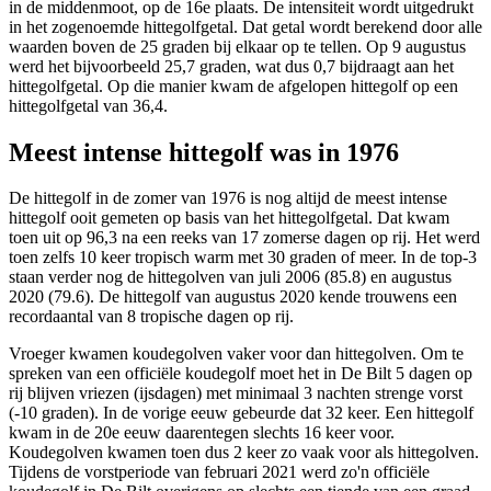
in de middenmoot, op de 16e plaats. De intensiteit wordt uitgedrukt
in het zogenoemde hittegolfgetal. Dat getal wordt berekend door alle
waarden boven de 25 graden bij elkaar op te tellen. Op 9 augustus
werd het bijvoorbeeld 25,7 graden, wat dus 0,7 bijdraagt aan het
hittegolfgetal. Op die manier kwam de afgelopen hittegolf op een
hittegolfgetal van 36,4.
Meest intense hittegolf was in 1976
De hittegolf in de zomer van 1976 is nog altijd de meest intense
hittegolf ooit gemeten op basis van het hittegolfgetal. Dat kwam
toen uit op 96,3 na een reeks van 17 zomerse dagen op rij. Het werd
toen zelfs 10 keer tropisch warm met 30 graden of meer. In de top-3
staan verder nog de hittegolven van juli 2006 (85.8) en augustus
2020 (79.6). De hittegolf van augustus 2020 kende trouwens een
recordaantal van 8 tropische dagen op rij.
Vroeger kwamen koudegolven vaker voor dan hittegolven. Om te
spreken van een officiële koudegolf moet het in De Bilt 5 dagen op
rij blijven vriezen (ijsdagen) met minimaal 3 nachten strenge vorst
(-10 graden). In de vorige eeuw gebeurde dat 32 keer. Een hittegolf
kwam in de 20e eeuw daarentegen slechts 16 keer voor.
Koudegolven kwamen toen dus 2 keer zo vaak voor als hittegolven.
Tijdens de vorstperiode van februari 2021 werd zo'n officiële