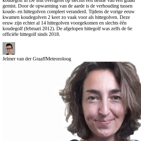
koudegolf in De Bilt overigens op slechts een tiende van een graad
gemist. Door de opwarming van de aarde is de verhouding tussen
koude- en hittegolven compleet veranderd. Tijdens de vorige eeuw
kwamen koudegolven 2 keer zo vaak voor als hittegolven. Deze
eeuw zijn echter al 14 hittegolven voorgekomen en slechts één
koudegolf (februari 2012). De afgelopen hittegolf was zelfs de 6e
officiële hittegolf sinds 2018.
Jelmer van der Graaff
Meteoroloog