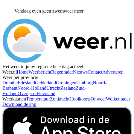
Vandaag even geen zwemweer meer
Het weer in jouw regio de hele dag actueel.
Weer.nl
Home
Weerbericht
Regenradar
Nieuws
Contact
Adverteren
Weer per provincie
Drenthe
Friesland
Gelderland
Groningen
Limburg
Noord-
Brabant
Noord-Holland
Utrecht
Zeeland
Zuid-
Holland
Overijssel
Flevoland
Weerkaarten
Temperatuur
Zonkracht
Hooikoorts
Onweer
Wolkenradar
Download de app