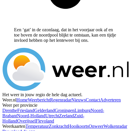
Een ‘gat’ in de ozonlaag, dat in het voorjaar ook af en
toe boven de noordpool blijkt te ontstaan, kan een tijdje
invloed hebben op het lenteweer bij ons.
Het weer in jouw regio de hele dag actueel.
Weer.nl
Home
Weerbericht
Regenradar
Nieuws
Contact
Adverteren
Weer per provincie
Drenthe
Friesland
Gelderland
Groningen
Limburg
Noord-
Brabant
Noord-Holland
Utrecht
Zeeland
Zuid-
Holland
Overijssel
Flevoland
Weerkaarten
Temperatuur
Zonkracht
Hooikoorts
Onweer
Wolkenradar