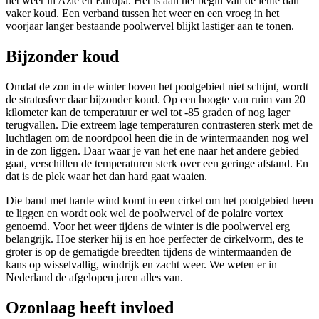
het weer in Azië en Europa. Het is aan het begin van de lente dan
vaker koud. Een verband tussen het weer en een vroeg in het
voorjaar langer bestaande poolwervel blijkt lastiger aan te tonen.
Bijzonder koud
Omdat de zon in de winter boven het poolgebied niet schijnt, wordt
de stratosfeer daar bijzonder koud. Op een hoogte van ruim van 20
kilometer kan de temperatuur er wel tot -85 graden of nog lager
terugvallen. Die extreem lage temperaturen contrasteren sterk met de
luchtlagen om de noordpool heen die in de wintermaanden nog wel
in de zon liggen. Daar waar je van het ene naar het andere gebied
gaat, verschillen de temperaturen sterk over een geringe afstand. En
dat is de plek waar het dan hard gaat waaien.
Die band met harde wind komt in een cirkel om het poolgebied heen
te liggen en wordt ook wel de poolwervel of de polaire vortex
genoemd. Voor het weer tijdens de winter is die poolwervel erg
belangrijk. Hoe sterker hij is en hoe perfecter de cirkelvorm, des te
groter is op de gematigde breedten tijdens de wintermaanden de
kans op wisselvallig, windrijk en zacht weer. We weten er in
Nederland de afgelopen jaren alles van.
Ozonlaag heeft invloed