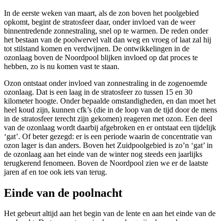
In de eerste weken van maart, als de zon boven het poolgebied
opkomt, begint de stratosfeer daar, onder invloed van de weer
binnentredende zonnestraling, snel op te warmen. De reden onder
het bestaan van de poolwervel valt dan weg en vroeg of laat zal hij
tot stilstand komen en verdwijnen. De ontwikkelingen in de
ozonlaag boven de Noordpool blijken invloed op dat proces te
hebben, zo is nu komen vast te staan.
Ozon ontstaat onder invloed van zonnestraling in de zogenoemde
ozonlaag. Dat is een laag in de stratosfeer zo tussen 15 en 30
kilometer hoogte. Onder bepaalde omstandigheden, en dan moet het
heel koud zijn, kunnen cfk’s (die in de loop van de tijd door de mens
in de stratosfeer terecht zijn gekomen) reageren met ozon. Een deel
van de ozonlaag wordt daarbij afgebroken en er ontstaat een tijdelijk
‘gat’. Of beter gezegd: er is een periode waarin de concentratie van
ozon lager is dan anders. Boven het Zuidpoolgebied is zo’n ‘gat’ in
de ozonlaag aan het einde van de winter nog steeds een jaarlijks
terugkerend fenomeen. Boven de Noordpool zien we er de laatste
jaren af en toe ook iets van terug.
Einde van de poolnacht
Het gebeurt altijd aan het begin van de lente en aan het einde van de