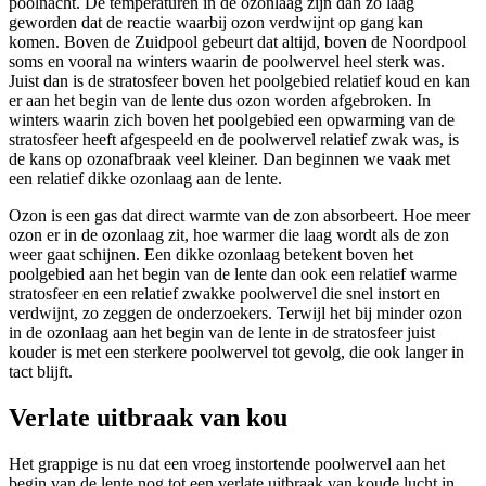
poolnacht. De temperaturen in de ozonlaag zijn dan zo laag
geworden dat de reactie waarbij ozon verdwijnt op gang kan
komen. Boven de Zuidpool gebeurt dat altijd, boven de Noordpool
soms en vooral na winters waarin de poolwervel heel sterk was.
Juist dan is de stratosfeer boven het poolgebied relatief koud en kan
er aan het begin van de lente dus ozon worden afgebroken. In
winters waarin zich boven het poolgebied een opwarming van de
stratosfeer heeft afgespeeld en de poolwervel relatief zwak was, is
de kans op ozonafbraak veel kleiner. Dan beginnen we vaak met
een relatief dikke ozonlaag aan de lente.
Ozon is een gas dat direct warmte van de zon absorbeert. Hoe meer
ozon er in de ozonlaag zit, hoe warmer die laag wordt als de zon
weer gaat schijnen. Een dikke ozonlaag betekent boven het
poolgebied aan het begin van de lente dan ook een relatief warme
stratosfeer en een relatief zwakke poolwervel die snel instort en
verdwijnt, zo zeggen de onderzoekers. Terwijl het bij minder ozon
in de ozonlaag aan het begin van de lente in de stratosfeer juist
kouder is met een sterkere poolwervel tot gevolg, die ook langer in
tact blijft.
Verlate uitbraak van kou
Het grappige is nu dat een vroeg instortende poolwervel aan het
begin van de lente nog tot een verlate uitbraak van koude lucht in