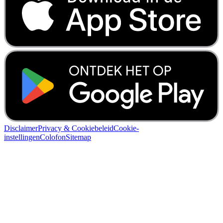
Disclaimer
Privacy & Cookiebeleid
Cookie-
instellingen
Colofon
Sitemap