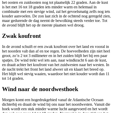
het oosten en zuidoosten nog tot plaatselijk 22 graden. Aan de kust
is het met 16 tot 18 graden iets minder warm en helemaal in
combinatie met een stevige wind, zal het gevoelsmatig zelfs nog iets
kouder aanvoelen. De zon laat zich in de ochtend nog geregeld zien,
maar gedurende de dag neemt de bewolking steeds verder toe. Tot
de avond blijft het op de meeste plaatsen wel droog.
Zwak koufront
In de avond schuift er een zwak koufront over het land en vooral in
het noorden valt dan af en toe regen. De hoeveelheden zijn niet heel
groot, zo’n 2 tot 3 millimeter en in het zuiden blijft het bij een paar
spatjes. De wind trekt wel iets aan, naar windkracht 6 aan de kust,
en draait achter het koufront van het zuidwesten naar het westen. In
de nacht trekt het front het land alweer uit en klaart het breed op.
Het blijft wel stevig waaien, waardoor het niet kouder wordt dan 11
tot 14 graden.
Wind naar de noordwesthoek
Morgen komt een hogedrukgebied vanaf de Atlantische Oceaan
dichterbij en draait de wind bij ons naar het noordwesten. Vanuit die
hoek wordt een stuk minder warme lucht aangevoerd en het wordt