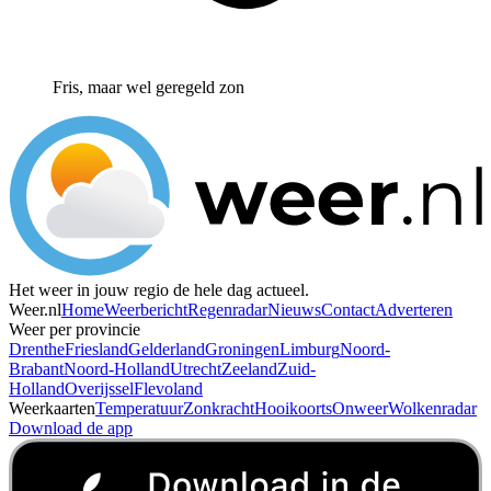
Fris, maar wel geregeld zon
Het weer in jouw regio de hele dag actueel.
Weer.nl
Home
Weerbericht
Regenradar
Nieuws
Contact
Adverteren
Weer per provincie
Drenthe
Friesland
Gelderland
Groningen
Limburg
Noord-
Brabant
Noord-Holland
Utrecht
Zeeland
Zuid-
Holland
Overijssel
Flevoland
Weerkaarten
Temperatuur
Zonkracht
Hooikoorts
Onweer
Wolkenradar
Download de app