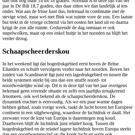
dan ook nog maar 14 tot 18 graden. Normaal is in deze tijd van het
jaar in De Bilt 18,7 graden, dus daar zitten we dan landelijk al iets
onder. Wat aan de frisse kant dus, helemaal in combinatie met de
stevige wind, maar wel met flink wat ruimte voor de zon. Een laatste
bui trekt in de vroege ochtend via het oosten het land uit en daarna
krijgt de zon alle ruimte. Gedurende de dag ontstaan er ook
stapelwolken, maar op een enkel buitje in het noorden na blijft het
verder droog.
Schaapscheerderskou
In het weekend ligt dat hogedrukgebied eerst boven de Britse
Eilanden en schuift vervolgens verder naar het noorden. Boven het
zuiden van Scandinavië ligt juist een lagedrukgebied en tussen die
beide systemen steekt bij ons dan een straffe noord- tot
noordwestelijke wind op. Dit is in deze tijd van het jaar overigens
helemaal geen vreemde situatie en zelfs een jaarlijks terugkerend
fenomeen, ook wel bekend als de schaapscheerderskou. De
dynamiek erachter is eenvoudig. Als we een paar warme dagen
hebben gehad, zoals vorige week, raakt de lucht boven het Europese
continent in een stijgbeweging, waardoor de luchtdruk er daalt. Het
zeewater voor de kust van Europa is daarentegen nog koud.
Daarboven blijft de luchtdruk juist relatief hoog. Tussen dit
hogedrukgebied en de relatief lagere luchtdruk boven Europa steekt
dan een noordwestenwind op die koele lucht en soms ook