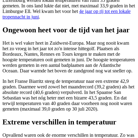
Luxemburg werden lokaal temperaturen van ruim 35 graden
gemeten. In ons land lukte dat niet, met maximaal 33,9 graden in het
Limburgse Ell. Wel kwam het voor het
4e jaar op rij tot een lokale
tropennacht in juni
.
Ongewoon heet voor de tijd van het jaar
Het is wel vaker heet in Zuidwest-Europa. Maar nog nooit kwam
het zo vroeg in het jaar tot zo'n intense hittegolf. Plaatsen als
Bordeaux, Nantes, Rennes en Tours kregen te maken met de
hoogste temperaturen ooit gemeten in juni. De hoogste temperaturen
werden gemeten in een aantal badplaatsen aan de Atlantische
Oceaan. Daar warmde het boven de zandgrond nog wat sneller op.
In het Franse Biarritz steeg de temperatuur naar een extreme 42,9
graden. Daarmee werd zowel het maandrecord (39,2 graden) als het
absolute record (40,6 graden) verpulverd. In het Spaanse San
Sebastian was het nóg heter met een bizarre 43,5 graden. En dat
terwijl temperaturen van 40 graden daar voorheen nog nooit waren
gemeten (maximaal 39,0 graden op 30 juli 2020).
Extreme verschillen in temperatuur
Opvallend waren ook de enorme verschillen in temperatuur. Zo was