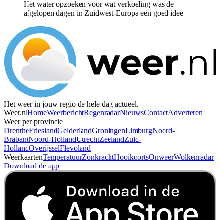
Het water opzoeken voor wat verkoeling was de
afgelopen dagen in Zuidwest-Europa een goed idee
Het weer in jouw regio de hele dag actueel.
Weer.nl
Home
Weerbericht
Regenradar
Nieuws
Contact
Adverteren
Weer per provincie
Drenthe
Friesland
Gelderland
Groningen
Limburg
Noord-
Brabant
Noord-Holland
Utrecht
Zeeland
Zuid-
Holland
Overijssel
Flevoland
Weerkaarten
Temperatuur
Zonkracht
Hooikoorts
Onweer
Wolkenradar
Download de app