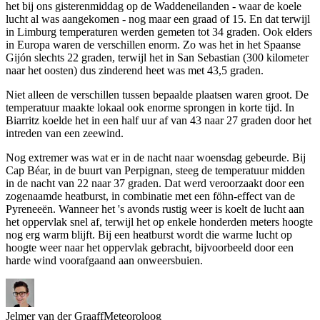
het bij ons gisterenmiddag op de Waddeneilanden - waar de koele
lucht al was aangekomen - nog maar een graad of 15. En dat terwijl
in Limburg temperaturen werden gemeten tot 34 graden. Ook elders
in Europa waren de verschillen enorm. Zo was het in het Spaanse
Gijón slechts 22 graden, terwijl het in San Sebastian (300 kilometer
naar het oosten) dus zinderend heet was met 43,5 graden.
Niet alleen de verschillen tussen bepaalde plaatsen waren groot. De
temperatuur maakte lokaal ook enorme sprongen in korte tijd. In
Biarritz koelde het in een half uur af van 43 naar 27 graden door het
intreden van een zeewind.
Nog extremer was wat er in de nacht naar woensdag gebeurde. Bij
Cap Béar, in de buurt van Perpignan, steeg de temperatuur midden
in de nacht van 22 naar 37 graden. Dat werd veroorzaakt door een
zogenaamde heatburst, in combinatie met een föhn-effect van de
Pyreneeën. Wanneer het 's avonds rustig weer is koelt de lucht aan
het oppervlak snel af, terwijl het op enkele honderden meters hoogte
nog erg warm blijft. Bij een heatburst wordt die warme lucht op
hoogte weer naar het oppervlak gebracht, bijvoorbeeld door een
harde wind voorafgaand aan onweersbuien.
Jelmer van der Graaff
Meteoroloog