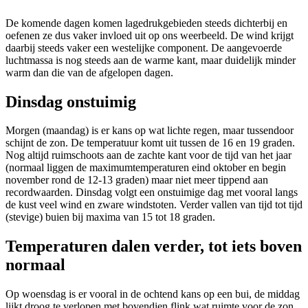
De komende dagen komen lagedrukgebieden steeds dichterbij en
oefenen ze dus vaker invloed uit op ons weerbeeld. De wind krijgt
daarbij steeds vaker een westelijke component. De aangevoerde
luchtmassa is nog steeds aan de warme kant, maar duidelijk minder
warm dan die van de afgelopen dagen.
Dinsdag onstuimig
Morgen (maandag) is er kans op wat lichte regen, maar tussendoor
schijnt de zon. De temperatuur komt uit tussen de 16 en 19 graden.
Nog altijd ruimschoots aan de zachte kant voor de tijd van het jaar
(normaal liggen de maximumtemperaturen eind oktober en begin
november rond de 12-13 graden) maar niet meer tippend aan
recordwaarden. Dinsdag volgt een onstuimige dag met vooral langs
de kust veel wind en zware windstoten. Verder vallen van tijd tot tijd
(stevige) buien bij maxima van 15 tot 18 graden.
Temperaturen dalen verder, tot iets boven
normaal
Op woensdag is er vooral in de ochtend kans op een bui, de middag
lijkt droog te verlopen met bovendien flink wat ruimte voor de zon.