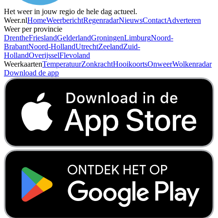
Het weer in jouw regio de hele dag actueel.
Weer.nl
Home
Weerbericht
Regenradar
Nieuws
Contact
Adverteren
Weer per provincie
Drenthe
Friesland
Gelderland
Groningen
Limburg
Noord-
Brabant
Noord-Holland
Utrecht
Zeeland
Zuid-
Holland
Overijssel
Flevoland
Weerkaarten
Temperatuur
Zonkracht
Hooikoorts
Onweer
Wolkenradar
Download de app