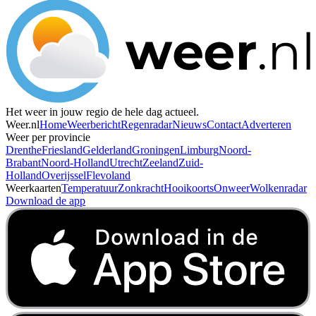
Het weer in jouw regio de hele dag actueel.
Weer.nl
Home
Weerbericht
Regenradar
Nieuws
Contact
Adverteren
Weer per provincie
Drenthe
Friesland
Gelderland
Groningen
Limburg
Noord-
Brabant
Noord-Holland
Utrecht
Zeeland
Zuid-
Holland
Overijssel
Flevoland
Weerkaarten
Temperatuur
Zonkracht
Hooikoorts
Onweer
Wolkenradar
Download de app