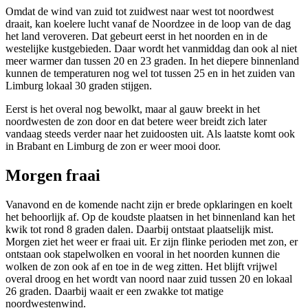
Omdat de wind van zuid tot zuidwest naar west tot noordwest
draait, kan koelere lucht vanaf de Noordzee in de loop van de dag
het land veroveren. Dat gebeurt eerst in het noorden en in de
westelijke kustgebieden. Daar wordt het vanmiddag dan ook al niet
meer warmer dan tussen 20 en 23 graden. In het diepere binnenland
kunnen de temperaturen nog wel tot tussen 25 en in het zuiden van
Limburg lokaal 30 graden stijgen.
Eerst is het overal nog bewolkt, maar al gauw breekt in het
noordwesten de zon door en dat betere weer breidt zich later
vandaag steeds verder naar het zuidoosten uit. Als laatste komt ook
in Brabant en Limburg de zon er weer mooi door.
Morgen fraai
Vanavond en de komende nacht zijn er brede opklaringen en koelt
het behoorlijk af. Op de koudste plaatsen in het binnenland kan het
kwik tot rond 8 graden dalen. Daarbij ontstaat plaatselijk mist.
Morgen ziet het weer er fraai uit. Er zijn flinke perioden met zon, er
ontstaan ook stapelwolken en vooral in het noorden kunnen die
wolken de zon ook af en toe in de weg zitten. Het blijft vrijwel
overal droog en het wordt van noord naar zuid tussen 20 en lokaal
26 graden. Daarbij waait er een zwakke tot matige
noordwestenwind.