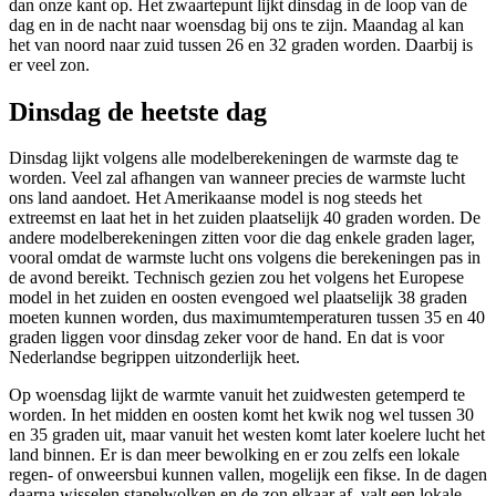
dan onze kant op. Het zwaartepunt lijkt dinsdag in de loop van de
dag en in de nacht naar woensdag bij ons te zijn. Maandag al kan
het van noord naar zuid tussen 26 en 32 graden worden. Daarbij is
er veel zon.
Dinsdag de heetste dag
Dinsdag lijkt volgens alle modelberekeningen de warmste dag te
worden. Veel zal afhangen van wanneer precies de warmste lucht
ons land aandoet. Het Amerikaanse model is nog steeds het
extreemst en laat het in het zuiden plaatselijk 40 graden worden. De
andere modelberekeningen zitten voor die dag enkele graden lager,
vooral omdat de warmste lucht ons volgens die berekeningen pas in
de avond bereikt. Technisch gezien zou het volgens het Europese
model in het zuiden en oosten evengoed wel plaatselijk 38 graden
moeten kunnen worden, dus maximumtemperaturen tussen 35 en 40
graden liggen voor dinsdag zeker voor de hand. En dat is voor
Nederlandse begrippen uitzonderlijk heet.
Op woensdag lijkt de warmte vanuit het zuidwesten getemperd te
worden. In het midden en oosten komt het kwik nog wel tussen 30
en 35 graden uit, maar vanuit het westen komt later koelere lucht het
land binnen. Er is dan meer bewolking en er zou zelfs een lokale
regen- of onweersbui kunnen vallen, mogelijk een fikse. In de dagen
daarna wisselen stapelwolken en de zon elkaar af, valt een lokale