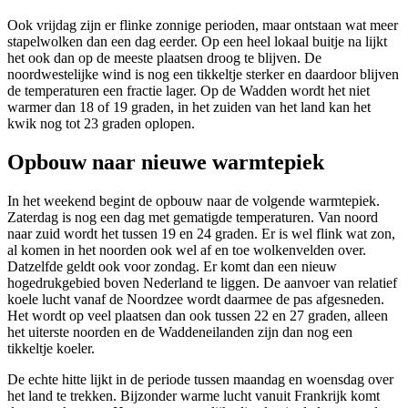
Ook vrijdag zijn er flinke zonnige perioden, maar ontstaan wat meer
stapelwolken dan een dag eerder. Op een heel lokaal buitje na lijkt
het ook dan op de meeste plaatsen droog te blijven. De
noordwestelijke wind is nog een tikkeltje sterker en daardoor blijven
de temperaturen een fractie lager. Op de Wadden wordt het niet
warmer dan 18 of 19 graden, in het zuiden van het land kan het
kwik nog tot 23 graden oplopen.
Opbouw naar nieuwe warmtepiek
In het weekend begint de opbouw naar de volgende warmtepiek.
Zaterdag is nog een dag met gematigde temperaturen. Van noord
naar zuid wordt het tussen 19 en 24 graden. Er is wel flink wat zon,
al komen in het noorden ook wel af en toe wolkenvelden over.
Datzelfde geldt ook voor zondag. Er komt dan een nieuw
hogedrukgebied boven Nederland te liggen. De aanvoer van relatief
koele lucht vanaf de Noordzee wordt daarmee de pas afgesneden.
Het wordt op veel plaatsen dan ook tussen 22 en 27 graden, alleen
het uiterste noorden en de Waddeneilanden zijn dan nog een
tikkeltje koeler.
De echte hitte lijkt in de periode tussen maandag en woensdag over
het land te trekken. Bijzonder warme lucht vanuit Frankrijk komt