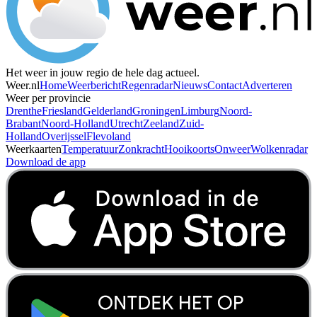
Het weer in jouw regio de hele dag actueel.
Weer.nl
Home
Weerbericht
Regenradar
Nieuws
Contact
Adverteren
Weer per provincie
Drenthe
Friesland
Gelderland
Groningen
Limburg
Noord-
Brabant
Noord-Holland
Utrecht
Zeeland
Zuid-
Holland
Overijssel
Flevoland
Weerkaarten
Temperatuur
Zonkracht
Hooikoorts
Onweer
Wolkenradar
Download de app