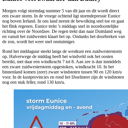
Morgen volgt stormdag nummer 5 van dit jaar en dit wordt direct
een zware storm. In de vroege ochtend ligt stormdepressie Eunice
nog boven Ierland. In ons land neemt de bewolking snel toe en gaat
het flink regenen. Eunice trekt ’s middags snel in noordoostelijke
richting over de Noordzee. De regen trekt dan naar Duitsland weg
en vanuit het zuidwesten klaart het op. Ondanks het doorbreken van
de zon, wordt het weer snel onstuimiger.
Rond het middaguur steekt langs de westkust een zuidwesterstorm
op. Halverwege de middag heeft het windveld ook het oosten
bereikt, met daar een windkracht 7 tot 8. Aan zee is dan inmiddels
een zware zuidwesterstorm opgestoken, windkracht 10. In het
binnenland komen (zeer) zware windstoten tussen 90 en 120 km/u
voor. In de kustprovincies en rond het IJsselmeer zijn de windstoten
nog een stuk feller, rond 130 km/u.