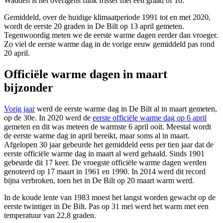
Wadden is het overigens flink frisser met een graad of 16.
Gemiddeld, over de huidige klimaatperiode 1991 tot en met 2020,
wordt de eerste 20 graden in De Bilt op 13 april gemeten.
Tegenwoordig meten we de eerste warme dagen eerder dan vroeger.
Zo viel de eerste warme dag in de vorige eeuw gemiddeld pas rond
20 april.
Officiële warme dagen in maart
bijzonder
Vorig jaar
werd de eerste warme dag in De Bilt al in maart gemeten,
op de 30e. In 2020 werd de
eerste officiële warme dag op 6 april
gemeten en dit was meteen de warmste 6 april ooit. Meestal wordt
de eerste warme dag in april bereikt, maar soms al in maart.
Afgelopen 30 jaar gebeurde het gemiddeld eens per tien jaar dat de
eerste officiële warme dag in maart al werd gehaald. Sinds 1901
gebeurde dit 17 keer. De vroegste officiële warme dagen werden
genoteerd op 17 maart in 1961 en 1990. In 2014 werd dit record
bijna verbroken, toen het in De Bilt op 20 maart warm werd.
In de koude lente van 1983 moest het langst worden gewacht op de
eerste twintiger in De Bilt. Pas op 31 mei werd het warm met een
temperatuur van 22,8 graden.