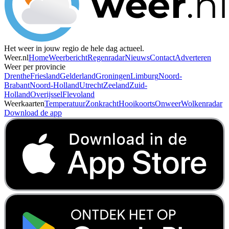
Het weer in jouw regio de hele dag actueel.
Weer.nl
Home
Weerbericht
Regenradar
Nieuws
Contact
Adverteren
Weer per provincie
Drenthe
Friesland
Gelderland
Groningen
Limburg
Noord-
Brabant
Noord-Holland
Utrecht
Zeeland
Zuid-
Holland
Overijssel
Flevoland
Weerkaarten
Temperatuur
Zonkracht
Hooikoorts
Onweer
Wolkenradar
Download de app