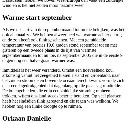
Daartussen hebben we boven West-Europa dan vaak een zuidelijke
wind en is het niet zelden mooi nazomerweer.
Warme start september
Als we de start van de septembermaand tot nu toe bekijken, was het
ook allemaal zo. We hebben alweer heel wat warmte achter de rug
en de zon heeft ook flink geschenen. Met een gemiddelde
temperatuur van precies 19,0 graden stond september tot en met
gisteren op een tweede plaats in de lijst van warmste
septembermaanden tot nu toe, na september 2005 die in de eerste 9
dagen nog een halve graad warmer was.
Inmiddels is het weer veranderd. Omdat een hoeveelheid kou,
afkomstig vanuit het zeegebied tussen IJsland en Groenland, naar
het zuiden stroomde en boven de oceaan terechtkwam, vormde zich
daar een lagedrukgebied dat dagenlang op die plaatslag rondtolde.
De buiengebieden, die er in een zuidelijke stroming omheen
trokken, wisten ons land steeds beter te bereiken. Op veel plaatsen
heeft het sindsdien flink geregend en die regen was welkom. We
hebben nog een flinke droogte op te ruimen.
Orkaan Danielle