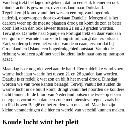
Vandaag trekt het lagedrukgebied, dat nu een stuk kleiner en ook
minder actief is geworden, over ons land naar Duitsland.
Tegelijkertijd komt vanuit het westen een rug van hogedruk
naderbij, opgeworpen door ex-orkaan Danielle. Morgen al is het
daarom weer op de meeste plaatsen droog en komt de zon er beter
door. Het kan dan ook alweer tussen 21 en 23 graden worden.
Terwijl ex-Danielle naar Spanje en Portugal trekt en daar vandaan
een golf met warmte in onze richting stuurt, zorgt dan ex-orkaan
Earl, verderop boven het westen van de oceaan, ervoor dat bij
Groenland en IJsland een hogedrukgebied ontstaat. Vanuit die
richting wordt een golf met veel koudere lucht naar ons op transport
gezet.
Maandag is er nog niet veel aan de hand. Een zuidelijke wind voert
warme lucht aan waarin het tussen 21 en 26 graden kan worden.
Daarbij is er redelijk wat zon en blijft het overal droog. Dinsdag
worden we van twee kanten belaagd. Terwijl vanuit het zuiden de
warme lucht in de buurt komt, dringt vanuit het noorden de koudere
lucht binnen. In de buurt van Nederland botsen die twee op elkaar
en ergens vormt zich dan een zone met intensieve regen, zoals het
nu lijkt boven België en het zuiden van ons land. Maar het zijn
kleine veranderingen die hier en wereld van verschil kunnen maken.
Koude lucht wint het pleit