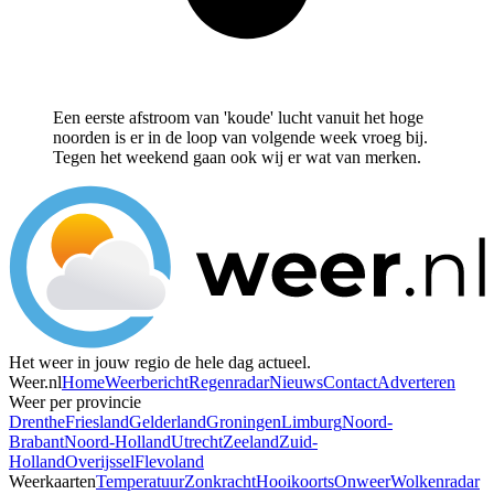
Een eerste afstroom van 'koude' lucht vanuit het hoge
noorden is er in de loop van volgende week vroeg bij.
Tegen het weekend gaan ook wij er wat van merken.
Het weer in jouw regio de hele dag actueel.
Weer.nl
Home
Weerbericht
Regenradar
Nieuws
Contact
Adverteren
Weer per provincie
Drenthe
Friesland
Gelderland
Groningen
Limburg
Noord-
Brabant
Noord-Holland
Utrecht
Zeeland
Zuid-
Holland
Overijssel
Flevoland
Weerkaarten
Temperatuur
Zonkracht
Hooikoorts
Onweer
Wolkenradar