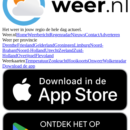
Het weer in jouw regio de hele dag actueel.
Weer.nl
Home
Weerbericht
Regenradar
Nieuws
Contact
Adverteren
Weer per provincie
Drenthe
Friesland
Gelderland
Groningen
Limburg
Noord-
Brabant
Noord-Holland
Utrecht
Zeeland
Zuid-
Holland
Overijssel
Flevoland
Weerkaarten
Temperatuur
Zonkracht
Hooikoorts
Onweer
Wolkenradar
Download de app