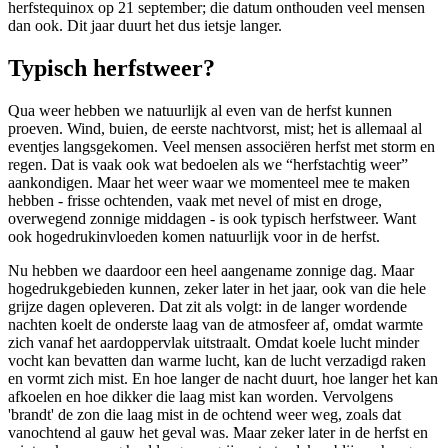
herfstequinox op 21 september; die datum onthouden veel mensen
dan ook. Dit jaar duurt het dus ietsje langer.
Typisch herfstweer?
Qua weer hebben we natuurlijk al even van de herfst kunnen
proeven. Wind, buien, de eerste nachtvorst, mist; het is allemaal al
eventjes langsgekomen. Veel mensen associëren herfst met storm en
regen. Dat is vaak ook wat bedoelen als we “herfstachtig weer”
aankondigen. Maar het weer waar we momenteel mee te maken
hebben - frisse ochtenden, vaak met nevel of mist en droge,
overwegend zonnige middagen - is ook typisch herfstweer. Want
ook hogedrukinvloeden komen natuurlijk voor in de herfst.
Nu hebben we daardoor een heel aangename zonnige dag. Maar
hogedrukgebieden kunnen, zeker later in het jaar, ook van die hele
grijze dagen opleveren. Dat zit als volgt: in de langer wordende
nachten koelt de onderste laag van de atmosfeer af, omdat warmte
zich vanaf het aardoppervlak uitstraalt. Omdat koele lucht minder
vocht kan bevatten dan warme lucht, kan de lucht verzadigd raken
en vormt zich mist. En hoe langer de nacht duurt, hoe langer het kan
afkoelen en hoe dikker die laag mist kan worden. Vervolgens
'brandt' de zon die laag mist in de ochtend weer weg, zoals dat
vanochtend al gauw het geval was. Maar zeker later in de herfst en