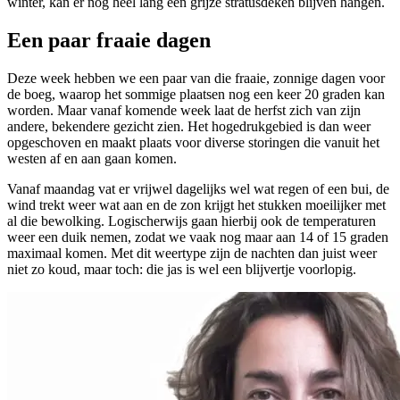
winter, kan er nog heel lang een grijze stratusdeken blijven hangen.
Een paar fraaie dagen
Deze week hebben we een paar van die fraaie, zonnige dagen voor
de boeg, waarop het sommige plaatsen nog een keer 20 graden kan
worden. Maar vanaf komende week laat de herfst zich van zijn
andere, bekendere gezicht zien. Het hogedrukgebied is dan weer
opgeschoven en maakt plaats voor diverse storingen die vanuit het
westen af en aan gaan komen.
Vanaf maandag vat er vrijwel dagelijks wel wat regen of een bui, de
wind trekt weer wat aan en de zon krijgt het stukken moeilijker met
al die bewolking. Logischerwijs gaan hierbij ook de temperaturen
weer een duik nemen, zodat we vaak nog maar aan 14 of 15 graden
maximaal komen. Met dit weertype zijn de nachten dan juist weer
niet zo koud, maar toch: die jas is wel een blijvertje voorlopig.