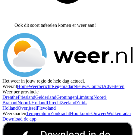
Ook dit soort taferelen komen er weer aan!
Het weer in jouw regio de hele dag actueel.
Weer.nl
Home
Weerbericht
Regenradar
Nieuws
Contact
Adverteren
Weer per provincie
Drenthe
Friesland
Gelderland
Groningen
Limburg
Noord-
Brabant
Noord-Holland
Utrecht
Zeeland
Zuid-
Holland
Overijssel
Flevoland
Weerkaarten
Temperatuur
Zonkracht
Hooikoorts
Onweer
Wolkenradar
Download de app