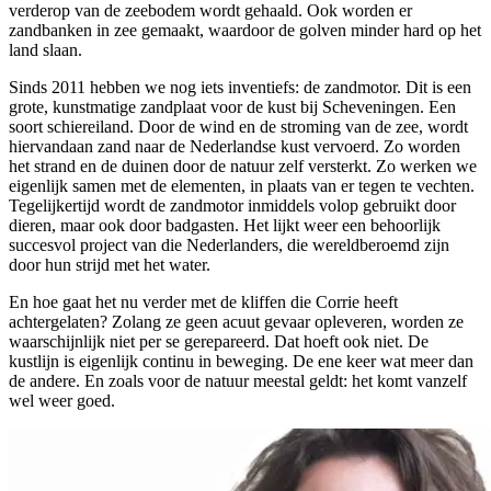
verderop van de zeebodem wordt gehaald. Ook worden er
zandbanken in zee gemaakt, waardoor de golven minder hard op het
land slaan.
Sinds 2011 hebben we nog iets inventiefs: de zandmotor. Dit is een
grote, kunstmatige zandplaat voor de kust bij Scheveningen. Een
soort schiereiland. Door de wind en de stroming van de zee, wordt
hiervandaan zand naar de Nederlandse kust vervoerd. Zo worden
het strand en de duinen door de natuur zelf versterkt. Zo werken we
eigenlijk samen met de elementen, in plaats van er tegen te vechten.
Tegelijkertijd wordt de zandmotor inmiddels volop gebruikt door
dieren, maar ook door badgasten. Het lijkt weer een behoorlijk
succesvol project van die Nederlanders, die wereldberoemd zijn
door hun strijd met het water.
En hoe gaat het nu verder met de kliffen die Corrie heeft
achtergelaten? Zolang ze geen acuut gevaar opleveren, worden ze
waarschijnlijk niet per se gerepareerd. Dat hoeft ook niet. De
kustlijn is eigenlijk continu in beweging. De ene keer wat meer dan
de andere. En zoals voor de natuur meestal geldt: het komt vanzelf
wel weer goed.