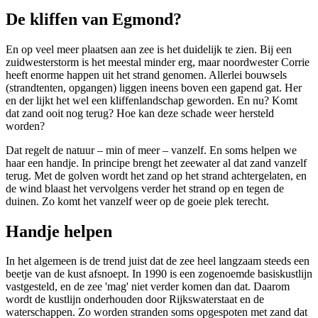
De kliffen van Egmond?
En op veel meer plaatsen aan zee is het duidelijk te zien. Bij een
zuidwesterstorm is het meestal minder erg, maar noordwester Corrie
heeft enorme happen uit het strand genomen. Allerlei bouwsels
(strandtenten, opgangen) liggen ineens boven een gapend gat. Her
en der lijkt het wel een kliffenlandschap geworden. En nu? Komt
dat zand ooit nog terug? Hoe kan deze schade weer hersteld
worden?
Dat regelt de natuur – min of meer – vanzelf. En soms helpen we
haar een handje. In principe brengt het zeewater al dat zand vanzelf
terug. Met de golven wordt het zand op het strand achtergelaten, en
de wind blaast het vervolgens verder het strand op en tegen de
duinen. Zo komt het vanzelf weer op de goeie plek terecht.
Handje helpen
In het algemeen is de trend juist dat de zee heel langzaam steeds een
beetje van de kust afsnoept. In 1990 is een zogenoemde basiskustlijn
vastgesteld, en de zee 'mag' niet verder komen dan dat. Daarom
wordt de kustlijn onderhouden door Rijkswaterstaat en de
waterschappen. Zo worden stranden soms opgespoten met zand dat