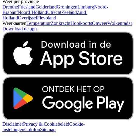
Weer per provincie
Drenthe
Friesland
Gelderland
Groningen
Limburg
Noord-
Brabant
Noord-Holland
Utrecht
Zeeland
Zuid-
Holland
Overijssel
Flevoland
Weerkaarten
Temperatuur
Zonkracht
Hooikoorts
Onweer
Wolkenradar
Download de app
Disclaimer
Privacy & Cookiebeleid
Cookie-
instellingen
Colofon
Sitemap