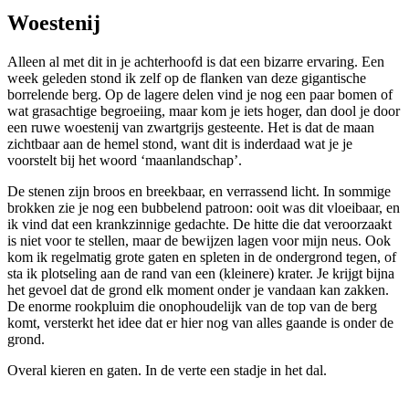
Woestenij
Alleen al met dit in je achterhoofd is dat een bizarre ervaring. Een
week geleden stond ik zelf op de flanken van deze gigantische
borrelende berg. Op de lagere delen vind je nog een paar bomen of
wat grasachtige begroeiing, maar kom je iets hoger, dan dool je door
een ruwe woestenij van zwartgrijs gesteente. Het is dat de maan
zichtbaar aan de hemel stond, want dit is inderdaad wat je je
voorstelt bij het woord ‘maanlandschap’.
De stenen zijn broos en breekbaar, en verrassend licht. In sommige
brokken zie je nog een bubbelend patroon: ooit was dit vloeibaar, en
ik vind dat een krankzinnige gedachte. De hitte die dat veroorzaakt
is niet voor te stellen, maar de bewijzen lagen voor mijn neus. Ook
kom ik regelmatig grote gaten en spleten in de ondergrond tegen, of
sta ik plotseling aan de rand van een (kleinere) krater. Je krijgt bijna
het gevoel dat de grond elk moment onder je vandaan kan zakken.
De enorme rookpluim die onophoudelijk van de top van de berg
komt, versterkt het idee dat er hier nog van alles gaande is onder de
grond.
Overal kieren en gaten. In de verte een stadje in het dal.