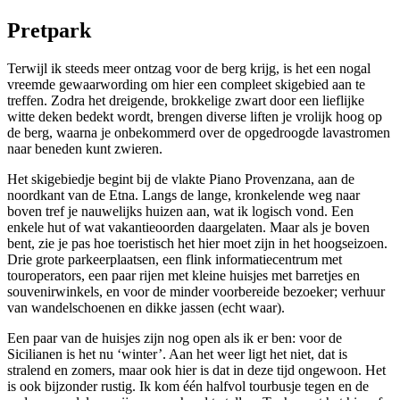
Pretpark
Terwijl ik steeds meer ontzag voor de berg krijg, is het een nogal
vreemde gewaarwording om hier een compleet skigebied aan te
treffen. Zodra het dreigende, brokkelige zwart door een lieflijke
witte deken bedekt wordt, brengen diverse liften je vrolijk hoog op
de berg, waarna je onbekommerd over de opgedroogde lavastromen
naar beneden kunt zwieren.
Het skigebiedje begint bij de vlakte Piano Provenzana, aan de
noordkant van de Etna. Langs de lange, kronkelende weg naar
boven tref je nauwelijks huizen aan, wat ik logisch vond. Een
enkele hut of wat vakantieoorden daargelaten. Maar als je boven
bent, zie je pas hoe toeristisch het hier moet zijn in het hoogseizoen.
Drie grote parkeerplaatsen, een flink informatiecentrum met
touroperators, een paar rijen met kleine huisjes met barretjes en
souvenirwinkels, en voor de minder voorbereide bezoeker; verhuur
van wandelschoenen en dikke jassen (echt waar).
Een paar van de huisjes zijn nog open als ik er ben: voor de
Sicilianen is het nu ‘winter’. Aan het weer ligt het niet, dat is
stralend en zomers, maar ook hier is dat in deze tijd ongewoon. Het
is ook bijzonder rustig. Ik kom één halfvol tourbusje tegen en de