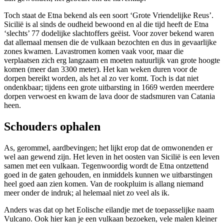
Toch staat de Etna bekend als een soort ‘Grote Vriendelijke Reus’.
Sicilië is al sinds de oudheid bewoond en al die tijd heeft de Etna
‘slechts’ 77 dodelijke slachtoffers geëist. Voor zover bekend waren
dat allemaal mensen die de vulkaan bezochten en dus in gevaarlijke
zones kwamen. Lavastromen komen vaak voor, maar die
verplaatsen zich erg langzaam en moeten natuurlijk van grote hoogte
komen (meer dan 3300 meter). Het kan weken duren voor de
dorpen bereikt worden, als het al zo ver komt. Toch is dat niet
ondenkbaar; tijdens een grote uitbarsting in 1669 werden meerdere
dorpen verwoest en kwam de lava door de stadsmuren van Catania
heen.
Schouders ophalen
As, gerommel, aardbevingen; het lijkt erop dat de omwonenden er
wel aan gewend zijn. Het leven in het oosten van Sicilië is een leven
samen met een vulkaan. Tegenwoordig wordt de Etna ontzettend
goed in de gaten gehouden, en inmiddels kunnen we uitbarstingen
heel goed aan zien komen. Van de rookpluim is allang niemand
meer onder de indruk; al helemaal niet zo veel als ik.
Anders was dat op het Eolische eilandje met de toepasselijke naam
Vulcano. Ook hier kan je een vulkaan bezoeken, vele malen kleiner