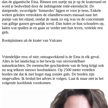
dan de gigantische Etna. Binnen een uurtje sta je op de kraterrand en
word je bedwelmd door de indringende rotte-eierenlucht. De
dampende, zwavelgele ‘fumaroles’ liggen er voor je neus. Enkele
weken geleden vertrokken de eilandbewoners massaal naar het
puntje van het eiland, omdat de stank zo erg was en de concentratie
van giftige gassen gevaarlijk werd. Dan halen ze hun schouders op,
laden wat spullen in en gaan ze verder met hun leven, vertelde een
gids.
Rookpluimen uit de krater van Vulcano
Vriendelijke reus of niet; ontzagwekkend is de Etna in elk geval.
Alles in het landschap is het bewijs van onvoorstelbare
natuurkrachten. De roemruchte geschiedenis van de berg krijgt ook
nu nog telkens nieuwe hoofstukken. Op 2500 meter vertellen
borden me dat ik niet hoger mag zonder gids. De borden zijn
omgevallen. Ik besluit het advies te volgen. Laat ik maar niet in het
volgende hoofdstuk voorkomen.