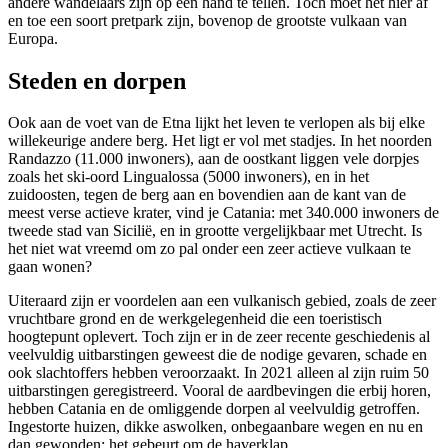
andere wandelaars zijn op een hand te tellen. Toch moet het hier af
en toe een soort pretpark zijn, bovenop de grootste vulkaan van
Europa.
Steden en dorpen
Ook aan de voet van de Etna lijkt het leven te verlopen als bij elke
willekeurige andere berg. Het ligt er vol met stadjes. In het noorden
Randazzo (11.000 inwoners), aan de oostkant liggen vele dorpjes
zoals het ski-oord Lingualossa (5000 inwoners), en in het
zuidoosten, tegen de berg aan en bovendien aan de kant van de
meest verse actieve krater, vind je Catania: met 340.000 inwoners de
tweede stad van Sicilië, en in grootte vergelijkbaar met Utrecht. Is
het niet wat vreemd om zo pal onder een zeer actieve vulkaan te
gaan wonen?
Uiteraard zijn er voordelen aan een vulkanisch gebied, zoals de zeer
vruchtbare grond en de werkgelegenheid die een toeristisch
hoogtepunt oplevert. Toch zijn er in de zeer recente geschiedenis al
veelvuldig uitbarstingen geweest die de nodige gevaren, schade en
ook slachtoffers hebben veroorzaakt. In 2021 alleen al zijn ruim 50
uitbarstingen geregistreerd. Vooral de aardbevingen die erbij horen,
hebben Catania en de omliggende dorpen al veelvuldig getroffen.
Ingestorte huizen, dikke aswolken, onbegaanbare wegen en nu en
dan gewonden; het gebeurt om de haverklap.