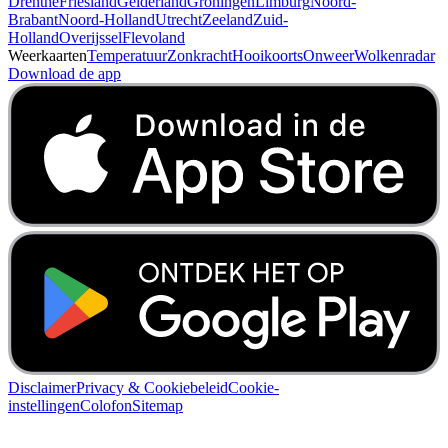
Weer.nl
Home
Weerbericht
Regenradar
Nieuws
Contact
Adverteren
Weer per provincie
Drenthe
Friesland
Gelderland
Groningen
Limburg
Noord-
Brabant
Noord-Holland
Utrecht
Zeeland
Zuid-
Holland
Overijssel
Flevoland
Weerkaarten
Temperatuur
Zonkracht
Hooikoorts
Onweer
Wolkenradar
Download de app
Disclaimer
Privacy & Cookiebeleid
Cookie-
instellingen
Colofon
Sitemap