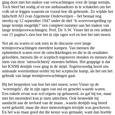
ging door met het maken van verwachtingen voor de lange termijn.
Toch bleef het nodig af en toe ambassadeurs in te schakelen om het
volk uit te leggen waarom en vooral hoe dit gebeurde. Zo wijdde het
tijdschrift AO (van Algemene Onderwerpen – het bestaat nog
steeds) op 12 september 1947 onder de titel ‘Is weervoorspelling op
lange termijn mogelijk?’ een compleet nummer aan het maken van
lange termijnverwachtingen. Prof. Dr. S.W. Visser liet in een artikel
van 15 pagina’s zien hoe het in zijn ogen wel en hoe het niet moest.
Net als nu waren er ook toen in de discussie over lange
termijnverwachtingen meerdere kampen. Van mensen die
optimistisch waren over de ontwikkelingen en die in de resultaten
geloofden, mensen die er sceptisch tegenover stonden en mensen die
niets van deze ‘nieuwlichterij’ moesten hebben. Het grappige is dat
het KNMI destijds voor ging in de strijd. Tegenwoordig hoort ons
nationale weerinstituut eerder bij het sceptische kamp, als het om het
gebruik van lange termijnverwachtingen gaat.
Bij het bespreken van hoe het niet moest, wees Visser op de
‘weerregels’, die in zijn ogen van nul en generlei waarde waren.
Een enkele ervan was wel ergens op gebaseerd, zo gaf hij toe, maar
met het merendeel kon je niets uitrichten. Ook besteedde hij
aandacht aan de invloed van de maan , waarin destijds nog breed
werd geloofd, maar die door meteorologen terzijde was geschoven.
En het was maar goed dat die keuze was gemaakt, want dan hoefde