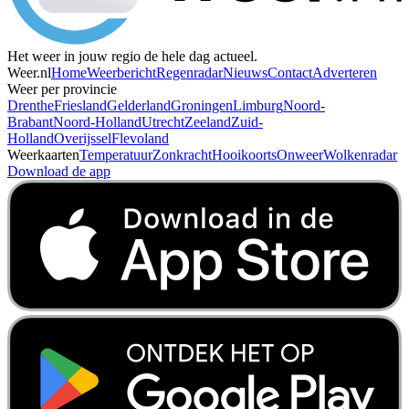
Het weer in jouw regio de hele dag actueel.
Weer.nl
Home
Weerbericht
Regenradar
Nieuws
Contact
Adverteren
Weer per provincie
Drenthe
Friesland
Gelderland
Groningen
Limburg
Noord-
Brabant
Noord-Holland
Utrecht
Zeeland
Zuid-
Holland
Overijssel
Flevoland
Weerkaarten
Temperatuur
Zonkracht
Hooikoorts
Onweer
Wolkenradar
Download de app