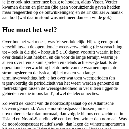
je je er ook niet meer mee bezig te houden, aldus Visser. Verder
kwamen dieren en planten (die geen vooruitziende gaven hadden,
maar reageerden op de ontwikkelingen) en de Enkhuizer Almanak
aan bod (wat daarin stond was niet meer dan een wilde gok).
Hoe moet het wel?
Over hoe het wel moest, was Visser duidelijk. Hij zag een groot
verschil tussen de operationele weersverwachting (de verwachting
tot – ook in die tijd – hooguit 5 a 10 dagen vooruit) waarin je het
over details kunt hebben, en die voor de lange termijn waarin je
alleen over trends kunt spreken en details achterwege laat. Is de
operationele verwachting het domein van de waarnemingen, de
stromingsleer en de fysica, bij het maken van lange
termijnverwachting heb je het over wat toen weerperioden (en
tegenwoordig de periodiciteit van het weer) werden genoemd en
‘betrekkingen tussen de weersgesteldheid in ver uiteen liggende
gebieden en die in ons land’, ofwel de teleconnecties.
Zo werd de kracht van de noordoostpassaat op de Atlantische
Oceaan genoemd. Was de noordoostpassaat tussen juni en
november sterker dan normaal, dan volgde bij ons een zachte en in
IJsland en Noord-Scandinavië een koudere winter dan normaal. Was
de noordoostpassaat relatief zwak, dan lagen de wintertemperaturen