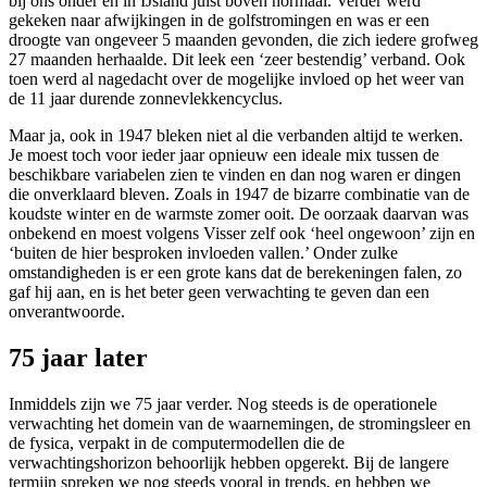
bij ons onder en in IJsland juist boven normaal. Verder werd
gekeken naar afwijkingen in de golfstromingen en was er een
droogte van ongeveer 5 maanden gevonden, die zich iedere grofweg
27 maanden herhaalde. Dit leek een ‘zeer bestendig’ verband. Ook
toen werd al nagedacht over de mogelijke invloed op het weer van
de 11 jaar durende zonnevlekkencyclus.
Maar ja, ook in 1947 bleken niet al die verbanden altijd te werken.
Je moest toch voor ieder jaar opnieuw een ideale mix tussen de
beschikbare variabelen zien te vinden en dan nog waren er dingen
die onverklaard bleven. Zoals in 1947 de bizarre combinatie van de
koudste winter en de warmste zomer ooit. De oorzaak daarvan was
onbekend en moest volgens Visser zelf ook ‘heel ongewoon’ zijn en
‘buiten de hier besproken invloeden vallen.’ Onder zulke
omstandigheden is er een grote kans dat de berekeningen falen, zo
gaf hij aan, en is het beter geen verwachting te geven dan een
onverantwoorde.
75 jaar later
Inmiddels zijn we 75 jaar verder. Nog steeds is de operationele
verwachting het domein van de waarnemingen, de stromingsleer en
de fysica, verpakt in de computermodellen die de
verwachtingshorizon behoorlijk hebben opgerekt. Bij de langere
termijn spreken we nog steeds vooral in trends, en hebben we