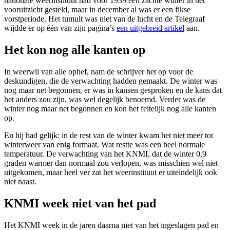
nationale weerinstituut had voor 1939 een zachte winter in het
vooruitzicht gesteld, maar in december al was er een fikse
vorstperiode. Het tumult was niet van de lucht en de Telegraaf
wijdde er op één van zijn pagina’s
een uitgebreid artikel
aan.
Het kon nog alle kanten op
In weerwil van alle ophef, nam de schrijver het op voor de
deskundigen, die de verwachting hadden gemaakt. De winter was
nog maar net begonnen, er was in kansen gesproken en de kans dat
het anders zou zijn, was wel degelijk benoemd. Verder was de
winter nog maar net begonnen en kon het feitelijk nog alle kanten
op.
En hij had gelijk: in de rest van de winter kwam het niet meer tot
winterweer van enig formaat. Wat restte was een heel normale
temperatuur. De verwachting van het KNMI, dat de winter 0,9
graden warmer dan normaal zou verlopen, was misschien wel niet
uitgekomen, maar heel ver zat het weerinstituut er uiteindelijk ook
niet naast.
KNMI week niet van het pad
Het KNMI week in de jaren daarna niet van het ingeslagen pad en