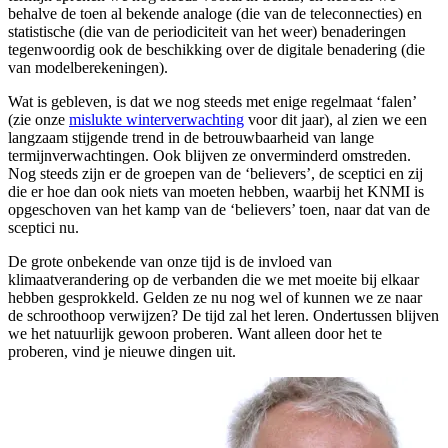
behalve de toen al bekende analoge (die van de teleconnecties) en
statistische (die van de periodiciteit van het weer) benaderingen
tegenwoordig ook de beschikking over de digitale benadering (die
van modelberekeningen).
Wat is gebleven, is dat we nog steeds met enige regelmaat ‘falen’
(zie onze
mislukte winterverwachting
voor dit jaar), al zien we een
langzaam stijgende trend in de betrouwbaarheid van lange
termijnverwachtingen. Ook blijven ze onverminderd omstreden.
Nog steeds zijn er de groepen van de ‘believers’, de sceptici en zij
die er hoe dan ook niets van moeten hebben, waarbij het KNMI is
opgeschoven van het kamp van de ‘believers’ toen, naar dat van de
sceptici nu.
De grote onbekende van onze tijd is de invloed van
klimaatverandering op de verbanden die we met moeite bij elkaar
hebben gesprokkeld. Gelden ze nu nog wel of kunnen we ze naar
de schroothoop verwijzen? De tijd zal het leren. Ondertussen blijven
we het natuurlijk gewoon proberen. Want alleen door het te
proberen, vind je nieuwe dingen uit.