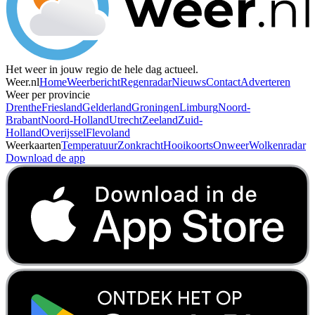
Het weer in jouw regio de hele dag actueel.
Weer.nl
Home
Weerbericht
Regenradar
Nieuws
Contact
Adverteren
Weer per provincie
Drenthe
Friesland
Gelderland
Groningen
Limburg
Noord-
Brabant
Noord-Holland
Utrecht
Zeeland
Zuid-
Holland
Overijssel
Flevoland
Weerkaarten
Temperatuur
Zonkracht
Hooikoorts
Onweer
Wolkenradar
Download de app