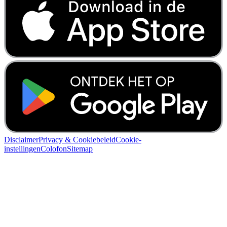
Disclaimer
Privacy & Cookiebeleid
Cookie-
instellingen
Colofon
Sitemap