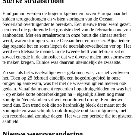
Sterke straalstroom
Eind januari werden de hogedrukgebieden boven Europa naar het
zuiden teruggedrongen en wisten storingen van de Oceaan
Nederland overtuigender te bereiken. Een nieuwe trend werd gezet,
een trend die gedurende het grootste deel van de februarimaand zou
aanhouden. Met een straalstroom in onze buurt die almaar sterker
werd, waren storingen van de Oceaan heer en meester. Bijna iedere
dag regende het en soms liepen de neerslahoeveelheden ver op. Het
werd een kletsnatte maand. In de tweede helft van februari zat er
zoveel energie in de atmosfeer dat we diverse malen met stormweer
te maken kregen. Eunice was daarvan uiteindelijk de zwaarste.
Zo snel als het wisselvallige weer gekomen was, zo snel verdween
het. Toen op 25 februari eindelijk een hogedrukgebied in onze
omgeving aankwam, was het met de wisselvalligheid meteen ook
gedaan. Vanaf dat moment regeerden hogedrukgebieden en was het
– op enkele korte onderbrekingen na – eigenlijk alleen nog maar
zonnig in Nederland en vrijwel voortdurend droog. Een nieuwe
trend dus. Een trend ook die zo hardnekkig bleek dat maart tot de
zonnigste en waarschijnlijk ook droogste ooit kon uitgroeien, met
een recordaantal zonnige dagen. Het was een periode die tot gisteren
aanhield.
Nieuwe weersverandering