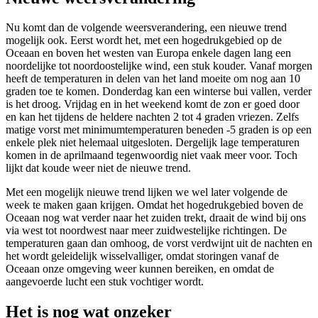
Nu komt dan de volgende weersverandering, een nieuwe trend
mogelijk ook. Eerst wordt het, met een hogedrukgebied op de
Oceaan en boven het westen van Europa enkele dagen lang een
noordelijke tot noordoostelijke wind, een stuk kouder. Vanaf morgen
heeft de temperaturen in delen van het land moeite om nog aan 10
graden toe te komen. Donderdag kan een winterse bui vallen, verder
is het droog. Vrijdag en in het weekend komt de zon er goed door
en kan het tijdens de heldere nachten 2 tot 4 graden vriezen. Zelfs
matige vorst met minimumtemperaturen beneden -5 graden is op een
enkele plek niet helemaal uitgesloten. Dergelijk lage temperaturen
komen in de aprilmaand tegenwoordig niet vaak meer voor. Toch
lijkt dat koude weer niet de nieuwe trend.
Met een mogelijk nieuwe trend lijken we wel later volgende de
week te maken gaan krijgen. Omdat het hogedrukgebied boven de
Oceaan nog wat verder naar het zuiden trekt, draait de wind bij ons
via west tot noordwest naar meer zuidwestelijke richtingen. De
temperaturen gaan dan omhoog, de vorst verdwijnt uit de nachten en
het wordt geleidelijk wisselvalliger, omdat storingen vanaf de
Oceaan onze omgeving weer kunnen bereiken, en omdat de
aangevoerde lucht een stuk vochtiger wordt.
Het is nog wat onzeker