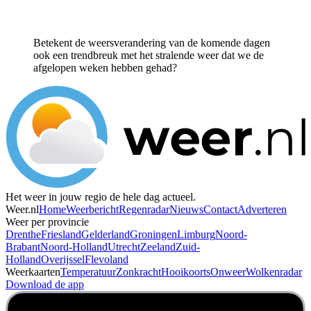
Betekent de weersverandering van de komende dagen
ook een trendbreuk met het stralende weer dat we de
afgelopen weken hebben gehad?
Het weer in jouw regio de hele dag actueel.
Weer.nl
Home
Weerbericht
Regenradar
Nieuws
Contact
Adverteren
Weer per provincie
Drenthe
Friesland
Gelderland
Groningen
Limburg
Noord-
Brabant
Noord-Holland
Utrecht
Zeeland
Zuid-
Holland
Overijssel
Flevoland
Weerkaarten
Temperatuur
Zonkracht
Hooikoorts
Onweer
Wolkenradar
Download de app