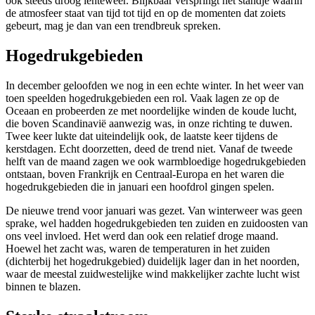
ook steeds droog lenteweer. Blijkbaar verspringt het standje waarin
de atmosfeer staat van tijd tot tijd en op de momenten dat zoiets
gebeurt, mag je dan van een trendbreuk spreken.
Hogedrukgebieden
In december geloofden we nog in een echte winter. In het weer van
toen speelden hogedrukgebieden een rol. Vaak lagen ze op de
Oceaan en probeerden ze met noordelijke winden de koude lucht,
die boven Scandinavië aanwezig was, in onze richting te duwen.
Twee keer lukte dat uiteindelijk ook, de laatste keer tijdens de
kerstdagen. Echt doorzetten, deed de trend niet. Vanaf de tweede
helft van de maand zagen we ook warmbloedige hogedrukgebieden
ontstaan, boven Frankrijk en Centraal-Europa en het waren die
hogedrukgebieden die in januari een hoofdrol gingen spelen.
De nieuwe trend voor januari was gezet. Van winterweer was geen
sprake, wel hadden hogedrukgebieden ten zuiden en zuidoosten van
ons veel invloed. Het werd dan ook een relatief droge maand.
Hoewel het zacht was, waren de temperaturen in het zuiden
(dichterbij het hogedrukgebied) duidelijk lager dan in het noorden,
waar de meestal zuidwestelijke wind makkelijker zachte lucht wist
binnen te blazen.