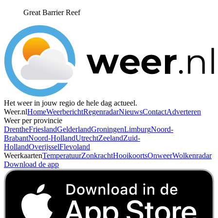
Great Barrier Reef
Het weer in jouw regio de hele dag actueel.
Weer.nl
Home
Weerbericht
Regenradar
Nieuws
Contact
Adverteren
Weer per provincie
Drenthe
Friesland
Gelderland
Groningen
Limburg
Noord-
Brabant
Noord-Holland
Utrecht
Zeeland
Zuid-
Holland
Overijssel
Flevoland
Weerkaarten
Temperatuur
Zonkracht
Hooikoorts
Onweer
Wolkenradar
Download de app