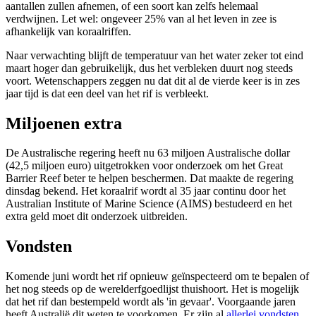
aantallen zullen afnemen, of een soort kan zelfs helemaal
verdwijnen. Let wel: ongeveer 25% van al het leven in zee is
afhankelijk van koraalriffen.
Naar verwachting blijft de temperatuur van het water zeker tot eind
maart hoger dan gebruikelijk, dus het verbleken duurt nog steeds
voort. Wetenschappers zeggen nu dat dit al de vierde keer is in zes
jaar tijd is dat een deel van het rif is verbleekt.
Miljoenen extra
De Australische regering heeft nu 63 miljoen Australische dollar
(42,5 miljoen euro) uitgetrokken voor onderzoek om het Great
Barrier Reef beter te helpen beschermen. Dat maakte de regering
dinsdag bekend. Het koraalrif wordt al 35 jaar continu door het
Australian Institute of Marine Science (AIMS) bestudeerd en het
extra geld moet dit onderzoek uitbreiden.
Vondsten
Komende juni wordt het rif opnieuw geïnspecteerd om te bepalen of
het nog steeds op de werelderfgoedlijst thuishoort. Het is mogelijk
dat het rif dan bestempeld wordt als 'in gevaar'. Voorgaande jaren
heeft Australië dit weten te voorkomen. Er zijn al
allerlei vondsten