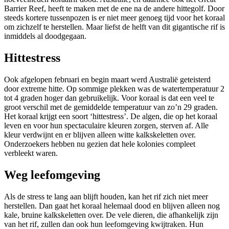
Barrier Reef, heeft te maken met de ene na de andere hittegolf. Door
steeds kortere tussenpozen is er niet meer genoeg tijd voor het koraal
om zichzelf te herstellen. Maar liefst de helft van dit gigantische rif is
inmiddels al doodgegaan.
Hittestress
Ook afgelopen februari en begin maart werd Australië geteisterd
door extreme hitte. Op sommige plekken was de watertemperatuur 2
tot 4 graden hoger dan gebruikelijk. Voor koraal is dat een veel te
groot verschil met de gemiddelde temperatuur van zo’n 29 graden.
Het koraal krijgt een soort ‘hittestress’. De algen, die op het koraal
leven en voor hun spectaculaire kleuren zorgen, sterven af. Alle
kleur verdwijnt en er blijven alleen witte kalkskeletten over.
Onderzoekers hebben nu gezien dat hele kolonies compleet
verbleekt waren.
Weg leefomgeving
Als de stress te lang aan blijft houden, kan het rif zich niet meer
herstellen. Dan gaat het koraal helemaal dood en blijven alleen nog
kale, bruine kalkskeletten over. De vele dieren, die afhankelijk zijn
van het rif, zullen dan ook hun leefomgeving kwijtraken. Hun