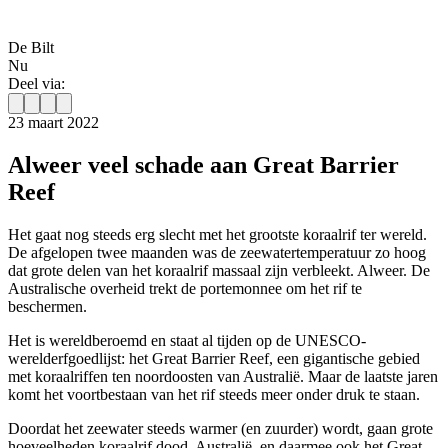
De Bilt
Nu
Deel via:
23 maart 2022
Alweer veel schade aan Great Barrier
Reef
Het gaat nog steeds erg slecht met het grootste koraalrif ter wereld.
De afgelopen twee maanden was de zeewatertemperatuur zo hoog
dat grote delen van het koraalrif massaal zijn verbleekt. Alweer. De
Australische overheid trekt de portemonnee om het rif te
beschermen.
Het is wereldberoemd en staat al tijden op de UNESCO-
werelderfgoedlijst: het Great Barrier Reef, een gigantische gebied
met koraalriffen ten noordoosten van Australië. Maar de laatste jaren
komt het voortbestaan van het rif steeds meer onder druk te staan.
Doordat het zeewater steeds warmer (en zuurder) wordt, gaan grote
hoeveelheden koraalrif dood. Australië, en daarmee ook het Great