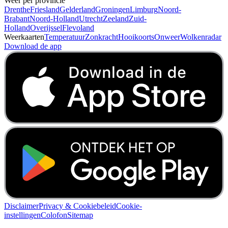
Weer per provincie
Drenthe
Friesland
Gelderland
Groningen
Limburg
Noord-
Brabant
Noord-Holland
Utrecht
Zeeland
Zuid-
Holland
Overijssel
Flevoland
Weerkaarten
Temperatuur
Zonkracht
Hooikoorts
Onweer
Wolkenradar
Download de app
Disclaimer
Privacy & Cookiebeleid
Cookie-
instellingen
Colofon
Sitemap