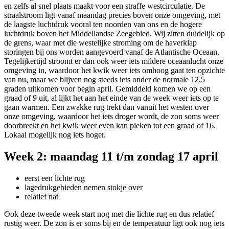
en zelfs al snel plaats maakt voor een straffe westcirculatie. De
straalstroom ligt vanaf maandag precies boven onze omgeving, met
de laagste luchtdruk vooral ten noorden van ons en de hogere
luchtdruk boven het Middellandse Zeegebied. Wij zitten duidelijk op
de grens, waar met die westelijke stroming om de haverklap
storingen bij ons worden aangevoerd vanaf de Atlantische Oceaan.
Tegelijkertijd stroomt er dan ook weer iets mildere oceaanlucht onze
omgeving in, waardoor het kwik weer iets omhoog gaat ten opzichte
van nu, maar we blijven nog steeds iets onder de normale 12,5
graden uitkomen voor begin april. Gemiddeld komen we op een
graad of 9 uit, al lijkt het aan het einde van de week weer iets op te
gaan warmen. Een zwakke rug trekt dan vanuit het westen over
onze omgeving, waardoor het iets droger wordt, de zon soms weer
doorbreekt en het kwik weer even kan pieken tot een graad of 16.
Lokaal mogelijk nog iets hoger.
Week 2: maandag 11 t/m zondag 17 april
eerst een lichte rug
lagedrukgebieden nemen stokje over
relatief nat
Ook deze tweede week start nog met die lichte rug en dus relatief
rustig weer. De zon is er soms bij en de temperatuur ligt ook nog iets