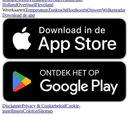
Drenthe
Friesland
Gelderland
Groningen
Limburg
Noord-
Brabant
Noord-Holland
Utrecht
Zeeland
Zuid-
Holland
Overijssel
Flevoland
Weerkaarten
Temperatuur
Zonkracht
Hooikoorts
Onweer
Wolkenradar
Download de app
Disclaimer
Privacy & Cookiebeleid
Cookie-
instellingen
Colofon
Sitemap