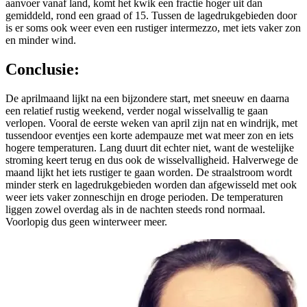
aanvoer vanaf land, komt het kwik een fractie hoger uit dan
gemiddeld, rond een graad of 15. Tussen de lagedrukgebieden door
is er soms ook weer even een rustiger intermezzo, met iets vaker zon
en minder wind.
Conclusie:
De aprilmaand lijkt na een bijzondere start, met sneeuw en daarna
een relatief rustig weekend, verder nogal wisselvallig te gaan
verlopen. Vooral de eerste weken van april zijn nat en windrijk, met
tussendoor eventjes een korte adempauze met wat meer zon en iets
hogere temperaturen. Lang duurt dit echter niet, want de westelijke
stroming keert terug en dus ook de wisselvalligheid. Halverwege de
maand lijkt het iets rustiger te gaan worden. De straalstroom wordt
minder sterk en lagedrukgebieden worden dan afgewisseld met ook
weer iets vaker zonneschijn en droge perioden. De temperaturen
liggen zowel overdag als in de nachten steeds rond normaal.
Voorlopig dus geen winterweer meer.