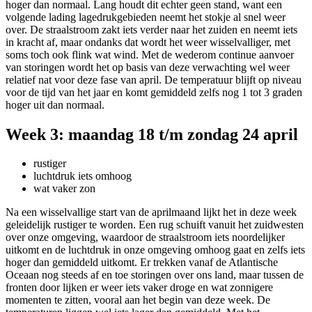
hoger dan normaal. Lang houdt dit echter geen stand, want een
volgende lading lagedrukgebieden neemt het stokje al snel weer
over. De straalstroom zakt iets verder naar het zuiden en neemt iets
in kracht af, maar ondanks dat wordt het weer wisselvalliger, met
soms toch ook flink wat wind. Met de wederom continue aanvoer
van storingen wordt het op basis van deze verwachting wel weer
relatief nat voor deze fase van april. De temperatuur blijft op niveau
voor de tijd van het jaar en komt gemiddeld zelfs nog 1 tot 3 graden
hoger uit dan normaal.
Week 3: maandag 18 t/m zondag 24 april
rustiger
luchtdruk iets omhoog
wat vaker zon
Na een wisselvallige start van de aprilmaand lijkt het in deze week
geleidelijk rustiger te worden. Een rug schuift vanuit het zuidwesten
over onze omgeving, waardoor de straalstroom iets noordelijker
uitkomt en de luchtdruk in onze omgeving omhoog gaat en zelfs iets
hoger dan gemiddeld uitkomt. Er trekken vanaf de Atlantische
Oceaan nog steeds af en toe storingen over ons land, maar tussen de
fronten door lijken er weer iets vaker droge en wat zonnigere
momenten te zitten, vooral aan het begin van deze week. De