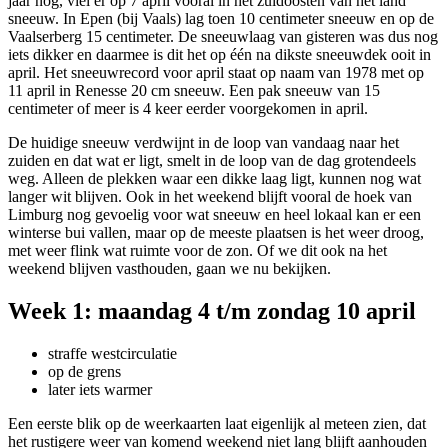
jaar nog, viel er op 7 april vooral in het zuidoosten van het land
sneeuw. In Epen (bij Vaals) lag toen 10 centimeter sneeuw en op de
Vaalserberg 15 centimeter. De sneeuwlaag van gisteren was dus nog
iets dikker en daarmee is dit het op één na dikste sneeuwdek ooit in
april. Het sneeuwrecord voor april staat op naam van 1978 met op
11 april in Renesse 20 cm sneeuw. Een pak sneeuw van 15
centimeter of meer is 4 keer eerder voorgekomen in april.
De huidige sneeuw verdwijnt in de loop van vandaag naar het
zuiden en dat wat er ligt, smelt in de loop van de dag grotendeels
weg. Alleen de plekken waar een dikke laag ligt, kunnen nog wat
langer wit blijven. Ook in het weekend blijft vooral de hoek van
Limburg nog gevoelig voor wat sneeuw en heel lokaal kan er een
winterse bui vallen, maar op de meeste plaatsen is het weer droog,
met weer flink wat ruimte voor de zon. Of we dit ook na het
weekend blijven vasthouden, gaan we nu bekijken.
Week 1: maandag 4 t/m zondag 10 april
straffe westcirculatie
op de grens
later iets warmer
Een eerste blik op de weerkaarten laat eigenlijk al meteen zien, dat
het rustigere weer van komend weekend niet lang blijft aanhouden