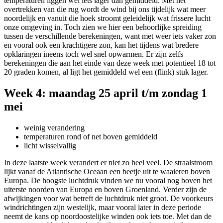
temperaturen liggen wel iets lager dan gemiddeld. Met het
overtrekken van die rug wordt de wind bij ons tijdelijk wat meer
noordelijk en vanuit die hoek stroomt geleidelijk wat frissere lucht
onze omgeving in. Toch zien we hier een behoorlijke spreiding
tussen de verschillende berekeningen, want met weer iets vaker zon
en vooral ook een krachtigere zon, kan het tijdens wat bredere
opklaringen ineens toch wel snel opwarmen. Er zijn zelfs
berekeningen die aan het einde van deze week met potentieel 18 tot
20 graden komen, al ligt het gemiddeld wel een (flink) stuk lager.
Week 4: maandag 25 april t/m zondag 1
mei
weinig verandering
temperaturen rond of net boven gemiddeld
licht wisselvallig
In deze laatste week verandert er niet zo heel veel. De straalstroom
lijkt vanaf de Atlantische Oceaan een beetje uit te waaieren boven
Europa. De hoogste luchtdruk vinden we nu vooral nog boven het
uiterste noorden van Europa en boven Groenland. Verder zijn de
afwijkingen voor wat betreft de luchtdruk niet groot. De voorkeurs
windrichtingen zijn westelijk, maar vooral later in deze periode
neemt de kans op noordoostelijke winden ook iets toe. Met dan de