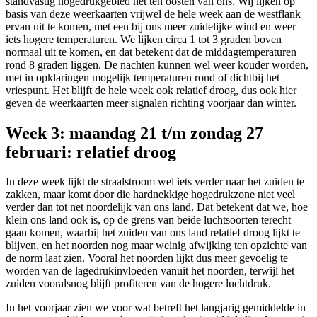
standvastig hogedrukgebied net ten oosten van ons. Wij lijken op
basis van deze weerkaarten vrijwel de hele week aan de westflank
ervan uit te komen, met een bij ons meer zuidelijke wind en weer
iets hogere temperaturen. We lijken circa 1 tot 3 graden boven
normaal uit te komen, en dat betekent dat de middagtemperaturen
rond 8 graden liggen. De nachten kunnen wel weer kouder worden,
met in opklaringen mogelijk temperaturen rond of dichtbij het
vriespunt. Het blijft de hele week ook relatief droog, dus ook hier
geven de weerkaarten meer signalen richting voorjaar dan winter.
Week 3: maandag 21 t/m zondag 27
februari: relatief droog
In deze week lijkt de straalstroom wel iets verder naar het zuiden te
zakken, maar komt door die hardnekkige hogedrukzone niet veel
verder dan tot net noordelijk van ons land. Dat betekent dat we, hoe
klein ons land ook is, op de grens van beide luchtsoorten terecht
gaan komen, waarbij het zuiden van ons land relatief droog lijkt te
blijven, en het noorden nog maar weinig afwijking ten opzichte van
de norm laat zien. Vooral het noorden lijkt dus meer gevoelig te
worden van de lagedrukinvloeden vanuit het noorden, terwijl het
zuiden vooralsnog blijft profiteren van de hogere luchtdruk.
In het voorjaar zien we voor wat betreft het langjarig gemiddelde in