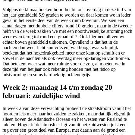
Volgens de klimaatboeken hoort het bij ons overdag in deze tijd van
het jaar gemiddeld 5,9 graden te worden en daar komen we in ieder
geval in het eerste deel van de week ruim bovenuit. We zien een
aantal dagen met dubbele cijfers, rond 10 graden, maar in de tweede
helft van de week zakken we met een noordwestelijke stroming toch
weer even terug tot rond een graad of 7. Ook hiermee blijven we
echter boven gemiddeld uitkomen. Opvallend is dat het in de
nachten dan weer licht kan vriezen, wat hoogstwaarschijnlijk
betekent dat het hogedrukgebied meer onze kant op schuift en er
zowel in de nachten als ook overdag meer opklaringen voorkomen.
Dat betekent weer wat meer ruimte voor de zon, al moeten we in
deze tijd van het jaar ook rekening houden met het risico op
mistvorming en soms hardnekkig ochtendgrijs.
Week 2: maandag 14 t/m zondag 20
februari: zuidelijke wind
In week 2 van deze verwachting probeert de straalstroom vanuit het
noorden iets meer naar het zuiden te zakken, maar dat lijkt eigenlijk
alleen boven de Atlantische Oceaan en het westen van Rusland te
lukken. Hoger in de atmosfeer ligt vanuit het zuidwesten juist een
rug over een groot deel van Europa, met daarin aan de grond een