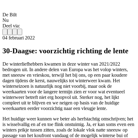
De Bilt
Nu
Deel via:
04 februari 2022
30-Daagse: voorzichtig richting de lente
De winterliefhebbers kwamen in deze winter van 2021/2022
bedrogen uit. In andere delen van Europa was het volop winters,
met sneeuw en vrieskou, terwijl het bij ons, op een paar koudere
dagen tijdens de kerst, nauwelijks tot winterweer kwam. Het
winterseizoen is natuurlijk nog niet voorbij, maar ook de
weerkaarten voor de langere termijn zien er voor wat eventueel
winterweer betreft niet erg hoopvol uit. Sterker nog, het lijkt
compleet uit te blijven en we neigen op basis van de huidige
weerkaarten eerder voorzichtig naar een vleugje lente.
Het huidige weer kunnen we beter als herfstachtig omschrijven; het
is wisselvallig en af en toe flink onstuimig. Ja, er kan soms even een
winters prikje tussen zitten, zoals de lokale vlok natte sneeuw op
passage van het koufront vandaag of de mogelijk winterse bui of