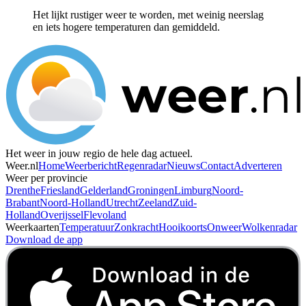
Het lijkt rustiger weer te worden, met weinig neerslag
en iets hogere temperaturen dan gemiddeld.
Het weer in jouw regio de hele dag actueel.
Weer.nl
Home
Weerbericht
Regenradar
Nieuws
Contact
Adverteren
Weer per provincie
Drenthe
Friesland
Gelderland
Groningen
Limburg
Noord-
Brabant
Noord-Holland
Utrecht
Zeeland
Zuid-
Holland
Overijssel
Flevoland
Weerkaarten
Temperatuur
Zonkracht
Hooikoorts
Onweer
Wolkenradar
Download de app