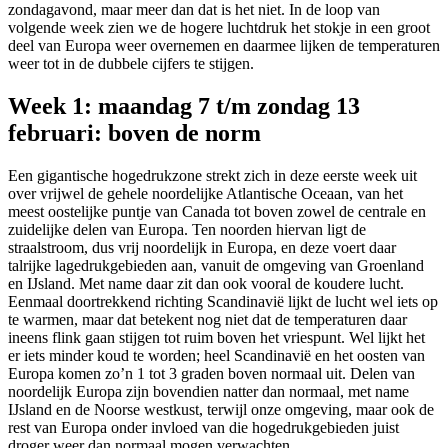
zondagavond, maar meer dan dat is het niet. In de loop van
volgende week zien we de hogere luchtdruk het stokje in een groot
deel van Europa weer overnemen en daarmee lijken de temperaturen
weer tot in de dubbele cijfers te stijgen.
Week 1: maandag 7 t/m zondag 13
februari: boven de norm
Een gigantische hogedrukzone strekt zich in deze eerste week uit
over vrijwel de gehele noordelijke Atlantische Oceaan, van het
meest oostelijke puntje van Canada tot boven zowel de centrale en
zuidelijke delen van Europa. Ten noorden hiervan ligt de
straalstroom, dus vrij noordelijk in Europa, en deze voert daar
talrijke lagedrukgebieden aan, vanuit de omgeving van Groenland
en IJsland. Met name daar zit dan ook vooral de koudere lucht.
Eenmaal doortrekkend richting Scandinavië lijkt de lucht wel iets op
te warmen, maar dat betekent nog niet dat de temperaturen daar
ineens flink gaan stijgen tot ruim boven het vriespunt. Wel lijkt het
er iets minder koud te worden; heel Scandinavië en het oosten van
Europa komen zo’n 1 tot 3 graden boven normaal uit. Delen van
noordelijk Europa zijn bovendien natter dan normaal, met name
IJsland en de Noorse westkust, terwijl onze omgeving, maar ook de
rest van Europa onder invloed van die hogedrukgebieden juist
droger weer dan normaal mogen verwachten.