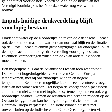
geldt dat niet voor de hele Noordzee. Aan de oostkust van het
Verenigd Koninkrijk is het Noordzeewater nog wel warmer dan
normaal.
Impuls huidige drukverdeling blijft
voorlopig bestaan
Omdat het water op de Noordelijke helft van de Atlantische Oceaan
ook de komende maanden warmer dan normaal blijft en de situatie
op de Grote Oceaan evenmin grote wijzigingen zal ondergaan, blijft
de impuls achter de huidige drukverdeling voorlopig bestaan.
Eventuele veranderingen zullen dan ook van andere invloeden
moeten komen.
Een mogelijkheid is dat de Atlantische Oceaan toch wat afkoelt.
Dan zou het hogedrukgebied vaker boven Centraal-Europa
terechtkomen, met bij ons zuidelijke winden en hogere
temperaturen. Een andere mogelijke factor is een eventueel vroege
start van het orkaanseizoen. Het begon de voorgaande 5 jaar steeds
al in mei, en niet zelden met tropische systemen op meteen ook erg
noordelijke posities. Komen de restanten van orkanen midden op de
Oceaan te liggen, dan kan het hogedrukgebied zich ook naar
Centraal-Europa verplaatsen. Ten slotte kunnen clusters met
onweersbuien op de Indische en de Grote Oceaan (gemeten via de