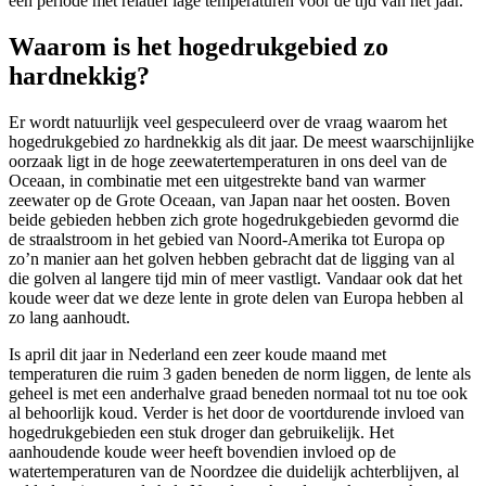
een periode met relatief lage temperaturen voor de tijd van het jaar.
Waarom is het hogedrukgebied zo
hardnekkig?
Er wordt natuurlijk veel gespeculeerd over de vraag waarom het
hogedrukgebied zo hardnekkig als dit jaar. De meest waarschijnlijke
oorzaak ligt in de hoge zeewatertemperaturen in ons deel van de
Oceaan, in combinatie met een uitgestrekte band van warmer
zeewater op de Grote Oceaan, van Japan naar het oosten. Boven
beide gebieden hebben zich grote hogedrukgebieden gevormd die
de straalstroom in het gebied van Noord-Amerika tot Europa op
zo’n manier aan het golven hebben gebracht dat de ligging van al
die golven al langere tijd min of meer vastligt. Vandaar ook dat het
koude weer dat we deze lente in grote delen van Europa hebben al
zo lang aanhoudt.
Is april dit jaar in Nederland een zeer koude maand met
temperaturen die ruim 3 gaden beneden de norm liggen, de lente als
geheel is met een anderhalve graad beneden normaal tot nu toe ook
al behoorlijk koud. Verder is het door de voortdurende invloed van
hogedrukgebieden een stuk droger dan gebruikelijk. Het
aanhoudende koude weer heeft bovendien invloed op de
watertemperaturen van de Noordzee die duidelijk achterblijven, al