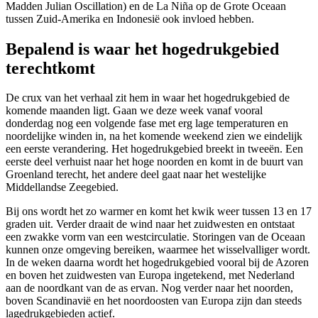
Madden Julian Oscillation) en de La Niña op de Grote Oceaan
tussen Zuid-Amerika en Indonesië ook invloed hebben.
Bepalend is waar het hogedrukgebied
terechtkomt
De crux van het verhaal zit hem in waar het hogedrukgebied de
komende maanden ligt. Gaan we deze week vanaf vooral
donderdag nog een volgende fase met erg lage temperaturen en
noordelijke winden in, na het komende weekend zien we eindelijk
een eerste verandering. Het hogedrukgebied breekt in tweeën. Een
eerste deel verhuist naar het hoge noorden en komt in de buurt van
Groenland terecht, het andere deel gaat naar het westelijke
Middellandse Zeegebied.
Bij ons wordt het zo warmer en komt het kwik weer tussen 13 en 17
graden uit. Verder draait de wind naar het zuidwesten en ontstaat
een zwakke vorm van een westcirculatie. Storingen van de Oceaan
kunnen onze omgeving bereiken, waarmee het wisselvalliger wordt.
In de weken daarna wordt het hogedrukgebied vooral bij de Azoren
en boven het zuidwesten van Europa ingetekend, met Nederland
aan de noordkant van de as ervan. Nog verder naar het noorden,
boven Scandinavië en het noordoosten van Europa zijn dan steeds
lagedrukgebieden actief.