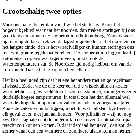
Grootschalig twee opties
Voor ons hangt het er dan vanaf wie het sterkst is. Komt het
hogedrukgebied wat naar het noorden, dan maken storingen bij ons
geen kans en kunnen de temperaturen flink omhoog. Zomers weer
ligt dan op de loer. Trekken de lagedrukgebieden in het noorden aan
het langste einde, dan is het wisselvalliger en kunnen storingen ons
met wat grotere regelmaat bereiken. De temperaturen liggen daarbij
automatisch op een wat lager niveau, omdat ook de
watertemperaturen van de Noordzee tijd nodig hebben om van de
kou van de laatste tijd te kunnen herstellen.
Het kan heel goed zijn dat het ene het andere met enige regelmaat
afwisselt. Zodat we de ene keer een tijdje wisselvallig en koeler
weer hebben, afgewisseld door fasen met stabieler, zonniger weer en
duidelijk hogere temperaturen. In totaal zou het dan allemaal wel
weer de droge kant op moeten vallen, net als in voorgaande jaren.
Zoals de zaken er nu bij liggen, moet dit wat halfslachtige beeld in
elk geval tot en met juni aanhouden. Voor juli zijn er – zij het nog
zwakke – signalen dat de hogedruk meer boven Centraal-Europa
terecht zou kunnen komen. Is dat inderdaad het geval, dan zou de
zomer vanaf dan een warmere en zonnigere afslag kunnen nemen.