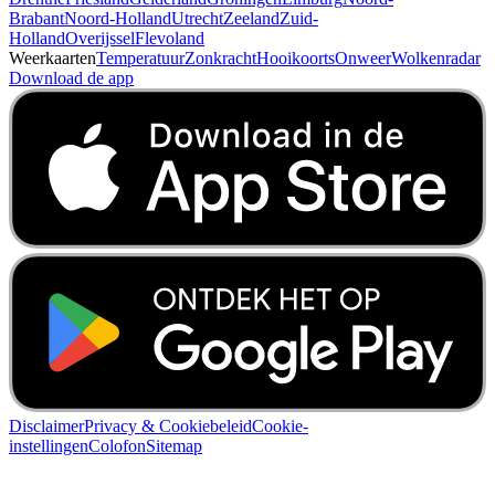
Weer per provincie
Drenthe
Friesland
Gelderland
Groningen
Limburg
Noord-
Brabant
Noord-Holland
Utrecht
Zeeland
Zuid-
Holland
Overijssel
Flevoland
Weerkaarten
Temperatuur
Zonkracht
Hooikoorts
Onweer
Wolkenradar
Download de app
Disclaimer
Privacy & Cookiebeleid
Cookie-
instellingen
Colofon
Sitemap