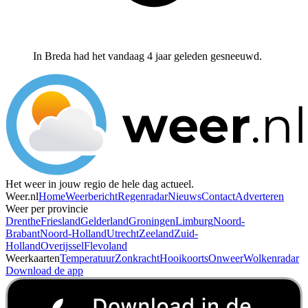
In Breda had het vandaag 4 jaar geleden gesneeuwd.
Het weer in jouw regio de hele dag actueel.
Weer.nl
Home
Weerbericht
Regenradar
Nieuws
Contact
Adverteren
Weer per provincie
Drenthe
Friesland
Gelderland
Groningen
Limburg
Noord-
Brabant
Noord-Holland
Utrecht
Zeeland
Zuid-
Holland
Overijssel
Flevoland
Weerkaarten
Temperatuur
Zonkracht
Hooikoorts
Onweer
Wolkenradar
Download de app