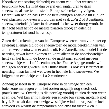
Noordzee een storing dichterbij en neemt vanuit het westen de
bewolking toe. Het lijkt dan overal een aantal uren te gaan
sneeuwen, als we tenminste de Europese berekening volgen.
Daarbij kan het, op basis van de berekeningen zoals die nu zijn, op
veel plaatsen ook even wit worden met vaak zo’n 2 of 3 centimeter
sneeuw, uiteindelijk later in de avond als het weer droog wordt. In
de nacht blijft het op de meeste plaatsen droog en dalen de
temperaturen tot rond het vriespunt.
Zitten de berekeningen van het Europese weercentrum voor later op
zaterdag al enige tijd op de sneeuwtoer, de modelberekeningen van
andere weercentra zien er anders uit. Het Amerikaanse model laat de
neerslag er wat later inkomen en komt alleen in de noordoostelijke
helft van het land in de loop van de nacht naar zondag met een
sneeuwdekje van 1 of 2 centimeter, het Franse Arpege-model wil
van geen neerslag weten. Het Duitse model is ook iets later met de
neerslag, maar laat het wel weer in het hele land sneeuwen. We
krijgen dan een dekje van 1 a 2 centimeter.
Zondag passeert in de Europese visie in de vroege dan een
buienzone met regen en in het oosten mogelijk nog steeds ook
(natte) sneeuw. Overdag is die neerslag voorbij en zien de zon weer
af en toe. Wel kan er nog steeds een enkele bui vallen, mogelijk met
hagel. Er waait dan een stevige westelijke wind die vrij zachte lucht
aanvoert en waarin de temperaturen opnieuw tot tussen 4 en 7