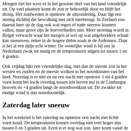
Morgen ziet het weer er in het grootste deel van het land vriendelijk
uit. Op veel plaatsen komt de zon er behoorlijk door en blijft het
droog. Het zuidwesten is opnieuw de uitzondering. Daar ligt een
storing dichtbij die bewolking met zich meebrengt. In Zeeland zou
daaruit later op de dag ook wat regen of natte sneeuw kunnen
vallen, maar groot zijn de hoeveelheden niet. Meer neerslag wordt in
België verwacht waar het morgen al wel op wat uitgebreidere schaal
kan sneeuwen, zeker in de hogere delen zoals in de Ardennen. Daar
is het al een tijdje echt winter. De oostelijke wind is bij ons in
Nederland zwak tot matig en de temperaturen stijgen tot tussen 1 en
4 graden.
Ook vrijdag lijkt een vriendelijke dag, met dan de meeste zon in het
westen en zuiden en de meeste wolken in het noordoosten van het
land. Neerslag is er niet en na een nacht met opnieuw 1 tot 4 graden
vorst komt het kwik overdag tussen iets boven nul in de Limburgse
heuvels en +4 graden langs de noordwestkust uit. De zwakke tot
matige wind is dan noordoostelijk.
Zaterdag later sneeuw
In het weekend is het zaterdag na opnieuw een nacht met lichte
vorst koud. De temperaturen komen overdag niet veel hoger dan
tussen 0 en 3 graden uit. Eerst is er nog wat zon, later komt vanaf de